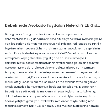
Bebeklerde Avokado Faydaları Nelerdir? Ek Gıdaya Geçiş Rehberi ve Doğal Tarifler
Bebeğiniz ilk 6 ayı geride bıraktı ve artık o en heyecan verici
dönemeçtesiniz: Ek gıda serüveni! Anne sütünün ya da formül mamanın yanına
yeni lezzetler eklerken, her ebeveynin aklında aynı tatlı endişe belirir: “İlk
kaşıkta ona hem seveceği, hem sindirimini zorlamayacak hem de gelişimini
en üst düzeyde destekleyecek ne verebilirim?” Genelde akla ilk olarak
elma püresi veya geleneksel yoğurt gelse de, son yıllarda çocuk
doktorlarının ve beslenme uzmanlarının favorisi haline gelen bir besin var:
Avokado. Pişirme derdi olmayan, kremsi dokusuyla bebeklerin yutmasını
kolaylaştıran ve adeta bir besin deposu olan bu benzersiz meyve, ek gıda
serüveninizin en güçlü kurtarıcısı olmaya aday. Annelerin son yıllarda en çok
merak ettiği konuların başında ise bebeklerde avokado faydaları geliyor.
Ancak piyasadaki her avokado aynı besleyiciliğe sahip mi? Elbette hayır.
Bebeğinize yedireceğiniz meyvenin kimyasal ilaçlara maruz kalmamış,
dalından taze koparılmış ve doğal olması gerekir. İşte bu yüzden, bizim
özenle yetiştirdiğimiz yerli avokadolarımız, en saf haliyle bebeğinizin
tabağına gelmeye hazır. Gelin, hem bu yeşil mucizenin etkilerine hem de