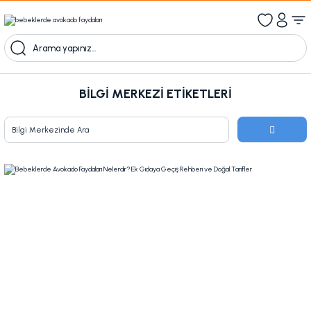
1000 TL Üzeri Ücretsiz Kargo
1000tl ve üzeri 100tl indiirm
Kampanyalı Ürünleri Görüntüle
BILGI MERKEZI ETIKETLERI