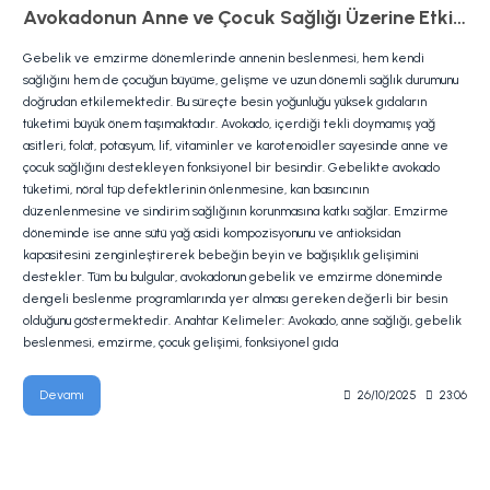
Avokadonun Anne ve Çocuk Sağlığı Üzerine Etkileri
Gebelik ve emzirme dönemlerinde annenin beslenmesi, hem kendi
sağlığını hem de çocuğun büyüme, gelişme ve uzun dönemli sağlık durumunu
doğrudan etkilemektedir. Bu süreçte besin yoğunluğu yüksek gıdaların
tüketimi büyük önem taşımaktadır. Avokado, içerdiği tekli doymamış yağ
asitleri, folat, potasyum, lif, vitaminler ve karotenoidler sayesinde anne ve
çocuk sağlığını destekleyen fonksiyonel bir besindir. Gebelikte avokado
tüketimi, nöral tüp defektlerinin önlenmesine, kan basıncının
düzenlenmesine ve sindirim sağlığının korunmasına katkı sağlar. Emzirme
döneminde ise anne sütü yağ asidi kompozisyonunu ve antioksidan
kapasitesini zenginleştirerek bebeğin beyin ve bağışıklık gelişimini
destekler. Tüm bu bulgular, avokadonun gebelik ve emzirme döneminde
dengeli beslenme programlarında yer alması gereken değerli bir besin
olduğunu göstermektedir. Anahtar Kelimeler: Avokado, anne sağlığı, gebelik
beslenmesi, emzirme, çocuk gelişimi, fonksiyonel gıda
Devamı
26/10/2025
23:06