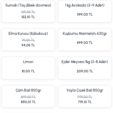
Sumak (Taş dibek dövmesi)
1 kg Avokado (5-9 Adet)
100gr
169,00 TL
399,00 TL
%7 İnd
152,10 TL
Elma Kurusu (Kabuksuz)
Kuşburnu Marmelatı 630gr
99,00 TL
499,00 TL
94,05 TL
Limon
Ejder Meyvesi 1kg (5-8 Adet)
%8 İndirim
%7 İnd
Soğuk Tüketiniz!!!
81,00 TL
209,00 TL
Çam Balı 850gr
Yayla Çiçek Balı 850gr
899,00 TL
799,00 TL
890,01 TL
719,10 TL
Yeni
%10 İn
%10 İndirim