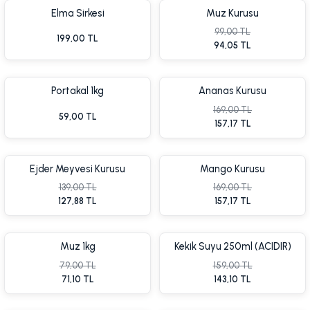
Elma Sirkesi
Muz Kurusu
99,00 TL
199,00 TL
94,05 TL
Portakal 1kg
Ananas Kurusu
169,00 TL
59,00 TL
157,17 TL
Ejder Meyvesi Kurusu
Mango Kurusu
139,00 TL
169,00 TL
127,88 TL
157,17 TL
Yeni
%5 İnd
Muz 1kg
Kekik Suyu 250ml (ACIDIR)
79,00 TL
159,00 TL
71,10 TL
143,10 TL