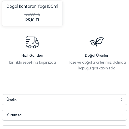
Doğal Kantaron Yağı 100ml
(Hypericum perforatum)
139,00 TL
125,10 TL
%10 İndirim
Yen
Hızlı Gönderi
Doğal Ürünler
Bir tıkla sepetiniz kapınızda
Taze ve doğal ürünlerimiz dalında
kopuğu gibi kapınızda
Üyelik
%5 İndirim
Kurumsal