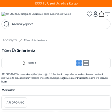
1000 TL Üzeri Ücretsiz Kargo
Anasayfa
Tüm Ürünlerimiz
Tüm Ürünlerimiz
SIRALA
ARI ORGANIC’te avokado çeşitleri, şifalı doğal ürünler, tropik meyveler ve katkısız kurutulmuş tropik
meyvelerle dolu geniş ürün yelpazesini keşfedin. Doğal, sağlıklı ve güvenilir gıdaları tek adreste kolayca
bulun.
Markalar
ARI ORGANIC