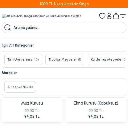
1000 TL Üzeri Ücretsiz Kargo
İlgili Alt Kategoriler
Tüm Ürünlerimiz
(10)
Tropikal Meyveler
(1)
Kurutulmuş Meyveler
(5)
Markalar
ARI ORGANIC
(11)
Muz Kurusu
Elma Kurusu (Kabuksuz)
99,00 TL
99,00 TL
94,05 TL
94,05 TL