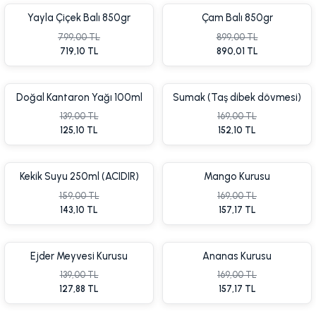
Yayla Çiçek Balı 850gr
Çam Balı 850gr
799,00 TL
899,00 TL
719,10 TL
890,01 TL
Doğal Kantaron Yağı 100ml
Sumak (Taş dibek dövmesi)
%5 İndirim
%5 İnd
(Hypericum perforatum)
100gr
139,00 TL
169,00 TL
125,10 TL
152,10 TL
Kekik Suyu 250ml (ACIDIR)
Mango Kurusu
159,00 TL
169,00 TL
143,10 TL
157,17 TL
%10 İndirim
%1 İnd
Ejder Meyvesi Kurusu
Ananas Kurusu
139,00 TL
169,00 TL
127,88 TL
157,17 TL