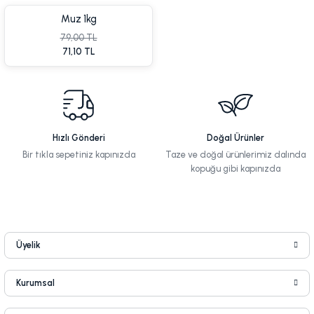
Muz 1kg
79,00 TL
%10 İndirim
%10 İn
71,10 TL
Hızlı Gönderi
Doğal Ürünler
Bir tıkla sepetiniz kapınızda
Taze ve doğal ürünlerimiz dalında
kopuğu gibi kapınızda
%10 İndirim
%7 İnd
Üyelik
Kurumsal
%8 İndirim
%7 İnd