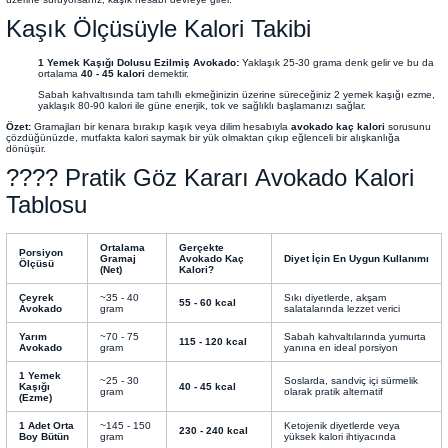
Kaşık Ölçüsüyle Kalori Takibi
1 Yemek Kaşığı Dolusu Ezilmiş Avokado:
Yaklaşık 25-30 grama denk gelir ve bu da
ortalama
40 - 45 kalori
demektir.
Sabah kahvaltısında tam tahıllı ekmeğinizin üzerine süreceğiniz 2 yemek kaşığı ezme,
yaklaşık 80-90 kalori ile güne enerjik, tok ve sağlıklı başlamanızı sağlar.
Özet:
Gramajları bir kenara bırakıp kaşık veya dilim hesabıyla
avokado kaç kalori
sorusunu
çözdüğünüzde, mutfakta kalori saymak bir yük olmaktan çıkıp eğlenceli bir alışkanlığa
dönüşür.
???? Pratik Göz Kararı Avokado Kalori
Tablosu
Ortalama
Gerçekte
Porsiyon
Gramaj
Avokado Kaç
Diyet İçin En Uygun Kullanımı
Ölçüsü
(Net)
Kalori?
Çeyrek
~35 - 40
Sıkı diyetlerde, akşam
55 - 60 kcal
Avokado
gram
salatalarında lezzet verici
Yarım
~70 - 75
Sabah kahvaltılarında yumurta
115 - 120 kcal
Avokado
gram
yanına en ideal porsiyon
1 Yemek
~25 - 30
Soslarda, sandviç içi sürmelik
Kaşığı
40 - 45 kcal
gram
olarak pratik alternatif
(Ezme)
1 Adet Orta
~145 - 150
Ketojenik diyetlerde veya
230 - 240 kcal
Boy Bütün
gram
yüksek kalori ihtiyacında