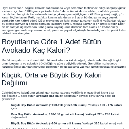
Diyet listelerinde, sağlıklı kahvaltı tabaklarında veya smoothie tariflerinde sıkça karşılaştığımız
avokado için hep "100 gramı şu kadar kalori" denir. Ancak dürüst olalım; mutfakta yemek
hazırlarken hangimiz her seferinde tartıyı çıkarıp gramaj ölçüyoruz ki? Bize gramaj değil, göz
kararı ölçüler lazım! Peki, mutfakta karşımızda duran o 1 adet bütün, yarım veya çeyrek
avokado kaç kalori
eder? Diğer meyvelerden farklı olarak tamamen sağlıklı yağlardan oluşan
bu kremsi meyvenin gerçek porsiyon kalorisini bilmek, formda kalmanın en pratik sırrıdır. Eğer
siz de tartıyla uğraşmadan, tabağınıza koyduğunuz dilimlerin tam olarak ne kadar enerji
verdiğini öğrenmek istiyorsanız; adet, yarım ve çeyrek ölçüleriyle hazırladığımız bu pratik kalori
rehberi tam size göre!
Boyutlarına Göre 1 Adet Bütün
Avokado Kaç Kalori?
Mutfak tezgahınızda duran bütün bir avokadonun kalori değeri, tahmin edebileceğiniz gibi
onun boyutuna ve çekirdek büyüklüğüne göre değişiklik gösterir. Genellikle marketlerde
karşılaştığımız standart meyveler üzerinden bir hesaplama yapmak işimizi oldukça kolaylaştırır.
Küçük, Orta ve Büyük Boy Kalori
Dağılımı
Çekirdeğini ve kabuğunu çıkardıktan sonra, sadece yediğimiz o lezzetli etli kısmı baz
aldığımızda 1 adet bütün
avokado kaç kalori
sorusunun cevabı boyutlarına göre şu
şekildedir:
Küçük Boy Bütün Avokado (~100-110 gr net etli kısım):
Yaklaşık
160 - 175 kalori
içerir.
Orta Boy Bütün Avokado (~140-150 gr net etli kısım):
Yaklaşık
225 - 240 kalori
değerindedir.
Büyük Boy Bütün Avokado (~200 gr net etli kısım):
Yaklaşık
320 kalori
enerji verir.