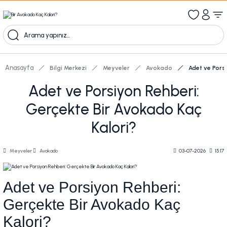
1000 TL Üzeri Ücretsiz Kargo
1000tl ve üzeri 100tl indiirm
Kampanyalı Ürünleri Görüntüle
Anasayfa
Bilgi Merkezi
Meyveler
Avokado
Adet ve Pors
Adet ve Porsiyon Rehberi:
Gerçekte Bir Avokado Kaç
Kalori?
Meyveler
Avokado
03-07-2026
15:17
Adet ve Porsiyon Rehberi:
Gerçekte Bir Avokado Kaç
Kalori?