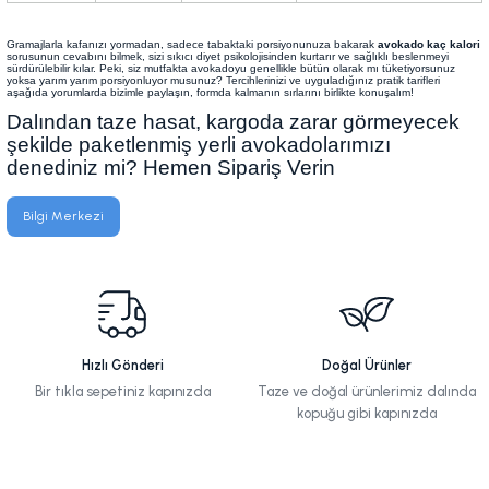
Gramajlarla kafanızı yormadan, sadece tabaktaki porsiyonunuza bakarak
avokado kaç kalori
sorusunun cevabını bilmek, sizi sıkıcı diyet psikolojisinden kurtarır ve sağlıklı beslenmeyi
sürdürülebilir kılar. Peki, siz mutfakta avokadoyu genellikle bütün olarak mı tüketiyorsunuz
yoksa yarım yarım porsiyonluyor musunuz? Tercihlerinizi ve uyguladığınız pratik tarifleri
aşağıda yorumlarda bizimle paylaşın, formda kalmanın sırlarını birlikte konuşalım!
Dalından taze hasat, kargoda zarar görmeyecek
şekilde paketlenmiş yerli avokadolarımızı
denediniz mi? Hemen Sipariş Verin
Bilgi Merkezi
Hızlı Gönderi
Doğal Ürünler
Bir tıkla sepetiniz kapınızda
Taze ve doğal ürünlerimiz dalında
kopuğu gibi kapınızda