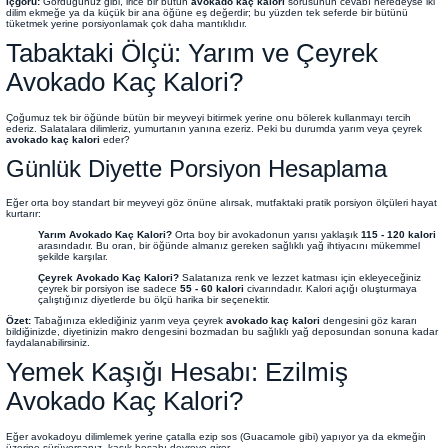
İçgörü:
Gördüğünüz gibi, irice bir bütün
avokado kaç kalori
sorusunun cevabı neredeyse iki
dilim ekmeğe ya da küçük bir ana öğüne eş değerdir; bu yüzden tek seferde bir bütünü
tüketmek yerine porsiyonlamak çok daha mantıklıdır.
Tabaktaki Ölçü: Yarım ve Çeyrek
Avokado Kaç Kalori?
Çoğumuz tek bir öğünde bütün bir meyveyi bitirmek yerine onu bölerek kullanmayı tercih
ederiz. Salatalara dilimleriz, yumurtanın yanına ezeriz. Peki bu durumda yarım veya çeyrek
avokado kaç kalori
eder?
Günlük Diyette Porsiyon Hesaplama
Eğer orta boy standart bir meyveyi göz önüne alırsak, mutfaktaki pratik porsiyon ölçüleri hayat
kurtarır:
Yarım Avokado Kaç Kalori?
Orta boy bir avokadonun yarısı yaklaşık
115 - 120 kalori
arasındadır. Bu oran, bir öğünde almanız gereken sağlıklı yağ ihtiyacını mükemmel
şekilde karşılar.
Çeyrek Avokado Kaç Kalori?
Salatanıza renk ve lezzet katması için ekleyeceğiniz
çeyrek bir porsiyon ise sadece
55 - 60 kalori
civarındadır. Kalori açığı oluşturmaya
çalıştığınız diyetlerde bu ölçü harika bir seçenektir.
Özet:
Tabağınıza eklediğiniz yarım veya çeyrek
avokado kaç kalori
dengesini göz kararı
bildiğinizde, diyetinizin makro dengesini bozmadan bu sağlıklı yağ deposundan sonuna kadar
faydalanabilirsiniz.
Yemek Kaşığı Hesabı: Ezilmiş
Avokado Kaç Kalori?
Eğer avokadoyu dilimlemek yerine çatalla ezip sos (Guacamole gibi) yapıyor ya da ekmeğin
üzerine sürüyorsanız, kaşık hesabı devreye girer.