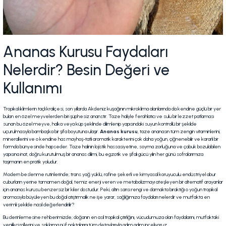
Ananas Kurusu Faydaları
Nelerdir? Besin Değeri ve
Kullanımı
Tropikal iklimlerin taçlı kraliçesi, son yıllarda Akdeniz kuşağının mikroklima alanlarında da kendine güçlü bir yer
bulan en özel meyvelerden biri şüphesiz ananstır. Taze haliyle ferahlatıcı ve sulu bir lezzet patlaması
sunan bu özel meyve, halka veya küp şeklinde dilimlenip yapısındaki suyun kontrollü bir şekilde
uçurulmasıyla bambaşka bir şifa boyutuna ulaşır.
Ananas kurusu
, taze ananasın tüm zengin vitaminlerini,
minerallerini ve o kendine has mayhoş-tatlı aromatik karakterini çok daha yoğun, çiğnenebilir ve kararlı bir
formda bünyesinde hapseder. Taze halinin lojistik hassasiyetine, soyma zorluğuna ve çabuk bozulabilen
yapısına inat, doğru kurutulmuş bir ananas dilimi, bu egzotik ve şifalı gücü yılın her günü sofralarımıza
taşımanın en pratik yoludur.
Modern beslenme rutinlerinde; trans yağ yüklü, rafine şekerli ve kimyasal koruyuculu endüstriyel abur
cuburların yerine tamamen doğal, temiz enerji veren ve metabolizmayı ateşleyen bir alternatif arayanlar
için ananas kurusu benzersiz bir kiler dostudur. Peki, altın sarısı rengi ve damakta bıraktığı o yoğun tropikal
aromasıyla büyüleyen bu doğal atıştırmalık ne işe yarar, sağlığımıza faydaları nelerdir ve mutfakta en
verimli şekilde nasıl değerlendirilir?
Bu derinlemesine rehberimizde; doğanın en asil tropikal çıtırlığını, vücudumuza olan faydalarını, mutfaktaki
yenilikçi rollerini ve saklama püf noktalarını tüm detaylarıyla adım adım inceliyoruz.