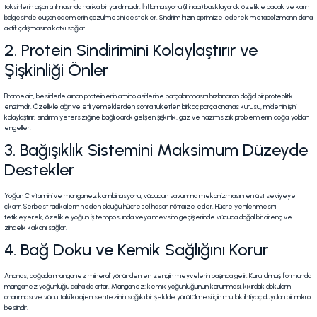
toksinlerin dışarı atılmasında harika bir yardımcıdır. İnflamasyonu (iltihabı) baskılayarak özellikle bacak ve karın
bölgesinde oluşan ödemlerin çözülmesini destekler. Sindirim hızını optimize ederek metabolizmanın daha
aktif çalışmasına katkı sağlar.
2. Protein Sindirimini Kolaylaştırır ve
Şişkinliği Önler
Bromelain, besinlerle alınan proteinlerin amino asitlerine parçalanmasını hızlandıran doğal bir proteolitik
enzimdir. Özellikle ağır ve etli yemeklerden sonra tüketilen birkaç parça ananas kurusu, midenin işini
kolaylaştırır; sindirim yetersizliğine bağlı olarak gelişen şişkinlik, gaz ve hazımsızlık problemlerini doğal yoldan
engeller.
3. Bağışıklık Sistemini Maksimum Düzeyde
Destekler
Yoğun C vitamini ve manganez kombinasyonu, vücudun savunma mekanizmasını en üst seviyeye
çıkarır. Serbest radikallerin neden olduğu hücresel hasarı nötralize eder. Hücre yenilenmesini
tetikleyerek, özellikle yoğun iş temposunda veya mevsim geçişlerinde vücuda doğal bir direnç ve
zindelik kalkanı sağlar.
4. Bağ Doku ve Kemik Sağlığını Korur
Ananas, doğada manganez minerali yönünden en zengin meyvelerin başında gelir. Kurutulmuş formunda
manganez yoğunluğu daha da artar. Manganez; kemik yoğunluğunun korunması, kıkırdak dokuların
onarılması ve vücuttaki kolajen sentezinin sağlıklı bir şekilde yürütülmesi için mutlak ihtiyaç duyulan bir mikro
besindir.