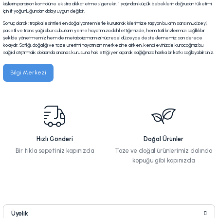
kişilerin porsiyon kontrolüne ekstra dikkat etmesi gerekir. 1 yaşından küçük bebeklerin doğrudan tüketimi
için lif yoğunluğundan dolayı uygun değildir.
Sonuç olarak; tropikal esintileri en doğal yöntemlerle kurutarak kilerimize taşıyan bu altın sarısı mucizeyi,
paketli ve trans yağlı abur cuburların yerine hayatımıza dahil ettiğimizde, hem tatlı krizlerimizi sağlıklı bir
şekilde yönetmemiz hem de metabolizmamızı hücresel düzeyde desteklememiz son derece
kolaydır. Saflığı, doğallığı ve taze üretimi hayatınızın merkezine alırken, kendi evinizde kuracağınız bu
sağlıklı atıştırmalık dolabında ananas kurusuna hak ettiği yeri açarak sağlığınıza harika bir katkı sağlayabilirsiniz.
Bilgi Merkezi
Hızlı Gönderi
Doğal Ürünler
Bir tıkla sepetiniz kapınızda
Taze ve doğal ürünlerimiz dalında
kopuğu gibi kapınızda
Üyelik