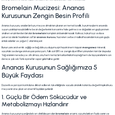
Bromelain Mucizesi: Ananas
Kurusunun Zengin Besin Profili
Ananas kurusunu sıradan bir kuru meyve olmaktan çıkaran en temel özellik, kurutma işlemi sırasında
suyun uzaklaşmasıyla birlikte besin değerlerinin konsantre hale gelmesi ve doğadaki en güçlü protein
sindiren enzimlerden biri olan
bromelain
kompleksini barındırmasıdır. Katkısız, kükürtsüz ve ilave
şekersiz olarak hazırlanan saf bir
ananas kurusu
, hücreleri serbest radikal hasarından koruyan güçlü
antioksidanlar ve yoğun C vitamini içerir.
Bunun yanı sıra kemik sağlığı ve bağ dokusu oluşumu için hayati önem taşıyan
manganez
minerali,
vücuttaki sıvı dengesini koruyan potasyum, folik asit (B9) ve zengin diyet lifleri yönünden tam bir depodur.
Yağ oranının neredeyse sıfır olması, onu hem temiz bir karbonhidrat kaynağı hem de biyoyararlanımı son
derece yüksek fonksiyonel bir süper gıda haline getirir.
Ananas Kurusunun Sağlığımıza 5
Büyük Faydası
Düzenli ve porsiyon kontrolüne dikkat edilerek tüketildiğinde vücuda zindelik katan bu değerli tropikal kuru
meyvenin öne çıkan en önemli faydaları şunlardır:
1. Güçlü Bir Ödem Sökücüdür ve
Metabolizmayı Hızlandırır
Ananas kurusunun içeriğindeki en sihirli bileşen olan
bromelain
enzimi, vücutta biriken fazla sıvının ve