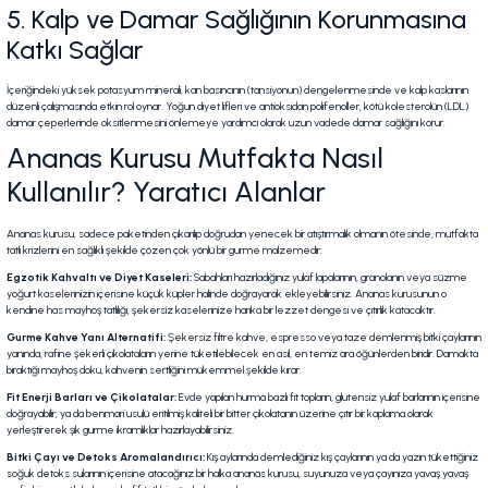
5. Kalp ve Damar Sağlığının Korunmasına
Katkı Sağlar
İçeriğindeki yüksek potasyum minerali, kan basıncının (tansiyonun) dengelenmesinde ve kalp kaslarının
düzenli çalışmasında etkin rol oynar. Yoğun diyet lifleri ve antioksidan polifenoller, kötü kolesterolün (LDL)
damar çeperlerinde oksitlenmesini önlemeye yardımcı olarak uzun vadede damar sağlığını korur.
Ananas Kurusu Mutfakta Nasıl
Kullanılır? Yaratıcı Alanlar
Ananas kurusu, sadece paketinden çıkarılıp doğrudan yenecek bir atıştırmalık olmanın ötesinde, mutfakta
tatlı krizlerini en sağlıklı şekilde çözen çok yönlü bir gurme malzemedir:
Egzotik Kahvaltı ve Diyet Kaseleri:
Sabahları hazırladığınız yulaf lapalarının, granolanın veya süzme
yoğurt kaselerinizin içerisine küçük küpler halinde doğrayarak ekleyebilirsiniz. Ananas kurusunun o
kendine has mayhoş tatlılığı, şekersiz kaselerinize harika bir lezzet dengesi ve çıtırlık katacaktır.
Gurme Kahve Yanı Alternatifi:
Şekersiz filtre kahve, espresso veya taze demlenmiş bitki çaylarının
yanında, rafine şekerli çikolataların yerine tüketilebilecek en asil, en temiz ara öğünlerden biridir. Damakta
bıraktığı mayhoş doku, kahvenin sertliğini mükemmel şekilde kırar.
Fit Enerji Barları ve Çikolatalar:
Evde yapılan hurma bazlı fit topların, glutensiz yulaf barlarının içerisine
doğrayabilir; ya da benmari usulü eritilmiş kaliteli bir bitter çikolatanın üzerine çıtır bir kaplama olarak
yerleştirerek şık gurme ikramlıklar hazırlayabilirsiniz.
Bitki Çayı ve Detoks Aromalandırıcı:
Kış aylarında demlediğiniz kış çaylarının ya da yazın tükettiğiniz
soğuk detoks sularının içerisine atacağınız bir halka ananas kurusu, suyunuza veya çayınıza yavaş yavaş