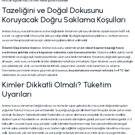
nefis bir egzotik koku ve hafif tatlı bir gövde kazandırır.
Tazeliğini ve Doğal Dokusunu
Koruyacak Doğru Saklama Koşulları
Ananas kurusu, kurutulma derecesine bağlı olarak tamamen çıtır kuru olmaktan ziyade bazen hafif etli,
esnek ve çiğnenebilir (chewy) bir dokuya sahip olabilir. Bu doğal yapısını koruyabilmesi, sertleşmemesi
veya nemlenip bozulmaması için saklama koşullarına dikkat edilmelidir.
Önemli Depolama Uyarısı:
Ananas kurusunu saklamak için
en ideal kaplar kapağı hava
sızdırmaz şekilde sıkıca kapanan vakumlu cam kavanozlardır.
Ürünü kesinlikle açıkta, nemli
ortamlarda veya ağzı açık naylon poşetlerde uzun süre bırakmamalısınız. Kavanozu doğrudan güneş ışığı
almayan, serin, kuru ve karanlık bir kiler dolabında muhafaza etmelisiniz. Eğer Akdeniz veya sahil şeridi gibi
yaz aylarında çok sıcak ve nemli olan bir iklimde yaşıyorsanız, üründe renk kararması ve ekşime
(fermantasyon) riskinin önüne geçmek için kavanozu
buzdolabının normal rafında (+4°C'de)
saklamanız en uzun ömürlü yöntem olacaktır.
Kimler Dikkatli Olmalı? Tüketim
Uyarıları
Ananas kurusu tamamen doğal, katkısız ve temiz bir süper gıda olsa da, meyvenin doğasından gelen
yoğun bir fruktoz (meyve şekeri) barındırır. Su içeriği uçtuğu için dilimlerin hacmi küçülür ancak şeker oranı
aynı kalır. Bu durum, farkında olmadan fazla kalori ve şeker alınmasına yol açabilir. Bu nedenle özellikle
diyabet (şeker) hastalarının ve sıkı kilo kontrolü sürecinde olan kişilerin günlük porsiyon miktarına (günlük 2-3
halka dilim veya bir küçük avuç içi kadar) sadık kalmaları hayati önem taşır. Kan şekerini daha da dengeli
tutmak adına yanında mutlaka çiğ ceviz, badem gibi sağlıklı bir yağ/protein kaynağı ile tüketilmesi tavsiye
edilir. Ayrıca çok yüksek bromelain ve asit içeriği nedeniyle ileri derece mide ülseri veya gastriti olan