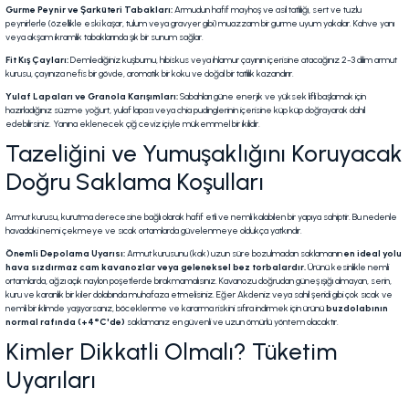
Gurme Peynir ve Şarküteri Tabakları:
Armudun hafif mayhoş ve asil tatlılığı, sert ve tuzlu
peynirlerle (özellikle eski kaşar, tulum veya gravyer gibi) muazzam bir gurme uyum yakalar. Kahve yanı
veya akşam ikramlık tabaklarında şık bir sunum sağlar.
Fit Kış Çayları:
Demlediğiniz kuşburnu, hibiskus veya ıhlamur çayının içerisine atacağınız 2-3 dilim armut
kurusu, çayınıza nefis bir gövde, aromatik bir koku ve doğal bir tatlılık kazandırır.
Yulaf Lapaları ve Granola Karışımları:
Sabahları güne enerjik ve yüksek lifli başlamak için
hazırladığınız süzme yoğurt, yulaf lapası veya chia pudinglerinin içerisine küp küp doğrayarak dahil
edebilirsiniz. Yanına eklenecek çiğ ceviz içiyle mükemmel bir ikilidir.
Tazeliğini ve Yumuşaklığını Koruyacak
Doğru Saklama Koşulları
Armut kurusu, kurutma derecesine bağlı olarak hafif etli ve nemli kalabilen bir yapıya sahiptir. Bu nedenle
havadaki nemi çekmeye ve sıcak ortamlarda güvelenmeye oldukça yatkındır.
Önemli Depolama Uyarısı:
Armut kurusunu (kak) uzun süre bozulmadan saklamanın
en ideal yolu
hava sızdırmaz cam kavanozlar veya geleneksel bez torbalardır.
Ürünü kesinlikle nemli
ortamlarda, ağzı açık naylon poşetlerde bırakmamalısınız. Kavanozu doğrudan güneş ışığı almayan, serin,
kuru ve karanlık bir kiler dolabında muhafaza etmelisiniz. Eğer Akdeniz veya sahil şeridi gibi çok sıcak ve
nemli bir iklimde yaşıyorsanız, böceklenme ve kararma riskini sıfıra indirmek için ürünü
buzdolabının
normal rafında (+4°C'de)
saklamanız en güvenli ve uzun ömürlü yöntem olacaktır.
Kimler Dikkatli Olmalı? Tüketim
Uyarıları