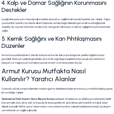
4. Kalp ve Damar Sağlığının Korunmasını
Destekler
İçeriğindeki potasyum minerali, kalp kaslarının düzenli ve sağlıklı kasılmasında hayati bir role sahiptir. Yoğun
çözünür lifler (pektin), besinlerle alınan fazla kolesterolün bağırsaklardan geri emilmesini bağlayarak
engeller. Bu sayede kötü kolesterolün (LDL) dengede kalmasına ve damar sağlığının korunmasına katkı
sağlar.
5. Kemik Sağlığını ve Kan Pıhtılaşmasını
Düzenler
Armut kurusunda bulunan K vitamini, kalsiyumun kemik dokusuna düzgün bir şekilde bağlanması için
gereklidir. İlerleyen yaşlarda görülebilecek kemik yoğunluğu kayıplarına karşı vücudu desteklerken,
kalsiyum ve magnezyum kombinasyonu ile iskelet sistemini içeriden besler.
Armut Kurusu Mutfakta Nasıl
Kullanılır? Yaratıcı Alanlar
Geleneksel kak kompostolarından modern gurme tabaklarına kadar armut kurusu mutfakta oldukça geniş
bir esnekliğe sahiptir:
Geleneksel Kak Hoşafı (Kuru Meyve Kompostosu):
Anadolu’nun en şifalı kış içeceklerinden biridir.
Kuru armutlar; kuru elma, erik ve kayısı ile bir araya getirilerek, içine birkaç adet karanfil ve kabuk tarçın
atılarak kaynatılır. Rafine şeker eklemeden, meyvelerin kendi öz sularıyla hazırlanan bu hoşaf, kış akşamı
yemeklerinin en sağlıklı eşlikçisidir.