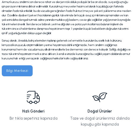
Armut kurusu sindirimi son derece rahat ve alerjen riski oldukça düşük bir besin olsa da, su içeriği uçtuğu
için porsiyon miktarına dikkat edilmelidir. Kurutulmuş meyveler hacimsel olarak küçüldüğü için farkında
olmadan fazla tüketilebilir; bu da vücuda gereğinden fazla fruktoz (meyve şekeri) yüklenmesine neden
olur. Özellikle diyabet (şeker) hastalarının günlük tüketimde bir küçük avuç içi miktarını aşmamaları ve kan
şekerini daha dengeli tutmak adına yanında mutlaka çiğ badem, ceviz gibi sağlıklı bir yağ/protein kaynağı ile
tüketmeleri önerilir. İleri derece böbrek yetmezliği olan ve potasyum kısıtlaması bulunan kişilerin de
tüketim öncesi hekimlerine danışması hayati önem taşır. 1 yaşından küçük bebeklerin doğrudan tüketimi
için lif yoğunluğundan dolayı uygun değildir.
Sonuç olarak; Anadolu bahçelerinden toplanıp geleneksel emekle kurutulan bu asırlık kak kültürünü,
kimyasal koruyuculu atıştırmalıkların yerine hayatımıza dahil ettiğimizde, hem sindirim sağlığımızı
korumamız hem de vücudumuzu alkali minerallerle beslememiz son derece kolaydır. Saflığı, doğallığı ve
taze tüketimi hayatınızın merkezine alırken, kendi evinizde kuracağınız bu sağlıklı yaşam dolabında armut
kurusuna hak ettiği yeri açarak sağlığınıza harika bir katkı sağlayabilirsiniz.
Bilgi Merkezi
Hızlı Gönderi
Doğal Ürünler
Bir tıkla sepetiniz kapınızda
Taze ve doğal ürünlerimiz dalında
kopuğu gibi kapınızda