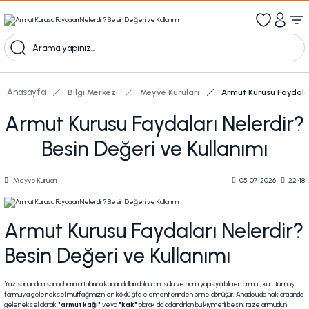
1000 TL Üzeri Ücretsiz Kargo
1000tl ve üzeri 100tl indiirm
Kampanyalı Ürünleri Görüntüle
Anasayfa
Bilgi Merkezi
Meyve Kuruları
Armut Kurusu Faydalar
Armut Kurusu Faydaları Nelerdir?
Besin Değeri ve Kullanımı
Meyve Kuruları
05-07-2026
22:48
Armut Kurusu Faydaları Nelerdir?
Besin Değeri ve Kullanımı
Yaz sonundan sonbaharın ortalarına kadar dalları dolduran, sulu ve narin yapısıyla bilinen armut; kurutulmuş
formuyla geleneksel mutfağımızın en köklü şifa elementlerinden birine dönüşür. Anadolu’da halk arasında
geleneksel olarak
"armut kağı"
veya
"kak"
olarak da adlandırılan bu kıymetli besin; taze armudun