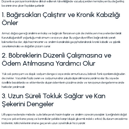
Düzenli ve porsiyon kontrolüne dikkat edilerek tüketildiğinde vücudu içeriden temizleyen bu değerli kış
besininin öne çıkan faydaları şunlardır:
1. Bağırsakları Çalıştırır ve Kronik Kabızlığı
Önler
Armut, doğası gereği sindirimi en kolay ve bağırsak florasını en çok destekleyen meyvelerden biridir.
Kurutulduğunda lif yoğunluğu maksimum seviyeye ulaşır. Bu yoğun diyet lifleri, bağırsaktaki yararlı
bakterileri besler, dışkı hacmini artırır ve sindirim kanalındaki geçişi hızlandırarak kronik kabızlık ve şişkinlik
sorunlarına kalıcı ve doğal bir çözüm sunar.
2. Böbreklerin Düzenli Çalışmasına ve
Ödem Atılmasına Yardımcı Olur
Yüksek potasyum ve düşük sodyum dengesi sayesinde armut kurusu, böbrek fonksiyonlarını doğrudan
destekler. Vücuttaki fazla sıvının ve sodyumun idrar yoluyla dışarı atılmasına yardımcı olur. Bu sayede
özellikle bacaklarda ve eklemlerde oluşan ödemlerin çözülmesinde ve tansiyonun dengelenmesinde
harika bir yardımcıdır.
3. Uzun Süreli Tokluk Sağlar ve Kan
Şekerini Dengeler
Lifli yapısı nedeniyle midede su ile birleşerek hacim kaplar ve sindirim sürecini yavaşlatır. İçeriğindeki doğal
meyve şekeri kana yavaş ve kontrollü bir şekilde karışır (düşük glisemik indeks etkisi). Bu durum ani acıkma
krizlerinin, tatlı isteklerinin önüne geçerek uzun süreli tolkuk hissi yaratır.