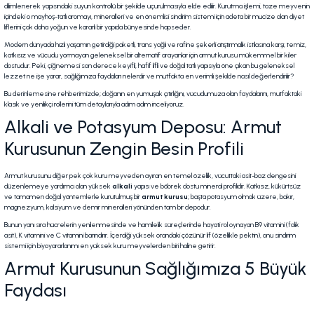
dilimlenerek yapısındaki suyun kontrollü bir şekilde uçurulmasıyla elde edilir. Kurutma işlemi, taze meyvenin
içindeki o mayhoş-tatlı aromayı, mineralleri ve en önemlisi sindirim sistemi için adeta bir mucize olan diyet
liflerini çok daha yoğun ve kararlı bir yapıda bünyesinde hapseder.
Modern dünyada hızlı yaşamın getirdiği paketli, trans yağlı ve rafine şekerli atıştırmalık istilasına karşı; temiz,
katkısız ve vücudu yormayan geleneksel bir alternatif arayanlar için armut kurusu mükemmel bir kiler
dostudur. Peki, çiğnemesi son derece keyifli, hafif lifli ve doğal tatlı yapısıyla öne çıkan bu geleneksel
lezzet ne işe yarar, sağlığımıza faydaları nelerdir ve mutfakta en verimli şekilde nasıl değerlendirilir?
Bu derinlemesine rehberimizde; doğanın en yumuşak çıtırlığını, vücudumuza olan faydalarını, mutfaktaki
klasik ve yenilikçi rollerini tüm detaylarıyla adım adım inceliyoruz.
Alkali ve Potasyum Deposu: Armut
Kurusunun Zengin Besin Profili
Armut kurusunu diğer pek çok kuru meyveden ayıran en temel özellik, vücuttaki asit-baz dengesini
düzenlemeye yardımcı olan yüksek
alkali
yapısı ve böbrek dostu mineral profilidir. Katkısız, kükürtsüz
ve tamamen doğal yöntemlerle kurutulmuş bir
armut kurusu
; başta potasyum olmak üzere, bakır,
magnezyum, kalsiyum ve demir mineralleri yönünden tam bir depodur.
Bunun yanı sıra hücrelerin yenilenmesinde ve hamilelik süreçlerinde hayati rol oynayan B9 vitamini (folik
asit), K vitamini ve C vitamini barındırır. İçerdiği yüksek orandaki çözünür lif (özellikle pektin), onu sindirim
sistemi için biyoyararlanımı en yüksek kuru meyvelerden biri haline getirir.
Armut Kurusunun Sağlığımıza 5 Büyük
Faydası