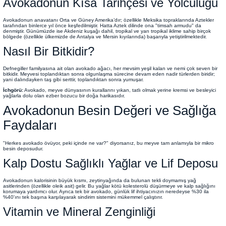
Avokadonun Kısa Tarihçesi ve Yolculuğu
Avokadonun anavatanı Orta ve Güney Amerika’dır; özellikle Meksika topraklarında Aztekler
tarafından binlerce yıl önce keşfedilmiştir. Hatta Aztek dilinde ona "timsah armudu" da
denmiştir. Günümüzde ise Akdeniz kuşağı dahil, tropikal ve yarı tropikal iklime sahip birçok
bölgede (özellikle ülkemizde de Antalya ve Mersin kıyılarında) başarıyla yetiştirilmektedir.
Nasıl Bir Bitkidir?
Defnegiller familyasına ait olan avokado ağacı, her mevsim yeşil kalan ve nemi çok seven bir
bitkidir. Meyvesi toplandıktan sonra olgunlaşma sürecine devam eden nadir türlerden biridir;
yani dalındayken taş gibi serttir, toplandıktan sonra yumuşar.
İchgörü:
Avokado, meyve dünyasının kurallarını yıkan, tatlı olmak yerine kremsi ve besleyici
yağlarla dolu olan ezber bozucu bir doğa harikasıdır.
Avokadonun Besin Değeri ve Sağlığa
Faydaları
"Herkes avokado övüyor, peki içinde ne var?" diyorsanız, bu meyve tam anlamıyla bir mikro
besin deposudur.
Kalp Dostu Sağlıklı Yağlar ve Lif Deposu
Avokadonun kalorisinin büyük kısmı, zeytinyağında da bulunan tekli doymamış yağ
asitlerinden (özellikle oleik asit) gelir. Bu yağlar kötü kolesterolü düşürmeye ve kalp sağlığını
korumaya yardımcı olur. Ayrıca tek bir avokado, günlük lif ihtiyacınızın neredeyse %30 ila
%40'ını tek başına karşılayarak sindirim sistemini mükemmel çalıştırır.
Vitamin ve Mineral Zenginliği