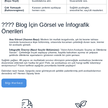
(Koyu Yeşil)
buzdolabına alın.
Guacamole sos.
Çok Yumuşak
Kararan yerlerini ayıklayıp
Sağlıklı pudingler,
(Kahverengimsi)
hemen ezin.
smoothie'ler, saç/cilt maskeleri.
???? Blog İçin Görsel ve İnfografik
Önerileri
Ana Görsel (Yazının Başı):
Modern bir mutfak tezgahında, şık bir kesme tahtası
üzerinde kusursuzca ikiye bölünmüş, ortasında kocaman çekirdeği duran taze, kremsi
bir avokado görseli.
İnfografik Önerisi (Nasıl Seçilir Bölümüne):
"Adım Adım Avokado Soyma ve Dilimleme
Sanatı". Çekirdeğe bıçak saplayıp çıkarma, kaşıkla kabuktan ayırma ve yelpaze
şeklinde dilimleme aşamalarını gösteren estetik bir çizim şeması.
Sağlıklı yağları, lifli yapısı ve mutfaktaki sınırsız dönüşüm yeteneğiyle avokadoyu beslenme
düzeninize eklemek için harika bir gün! Peki, siz avokadoyu en çok hangi tarifle tüketmeyi
seviyorsunuz? Favori tarifinizi aşağıda yorumlarda bizimle paylaşın!
Dalından taze hasat, kargoda zarar görmeyecek şekilde paketlenmiş yerli avokadolarımızı
denediniz mi? Hemen Sipariş Verin
Bilgi Merkezi