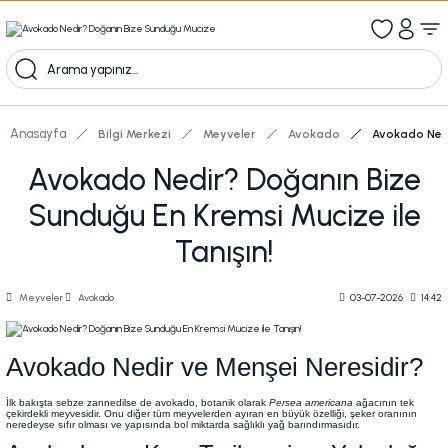
1000 TL Üzeri Ücretsiz Kargo
1000tl ve üzeri 100tl indiirm
Kampanyalı Ürünleri Görüntüle
Anasayfa
Bilgi Merkezi
Meyveler
Avokado
Avokado Nedi
Avokado Nedir? Doğanın Bize
Sunduğu En Kremsi Mucize ile
Tanışın!
Meyveler
Avokado
03-07-2026
14:42
Avokado Nedir ve Menşei Neresidir?
İlk bakışta sebze zannedilse de avokado, botanik olarak
Persea americana
ağacının tek
çekirdekli meyvesidir. Onu diğer tüm meyvelerden ayıran en büyük özelliği, şeker oranının
neredeyse sıfır olması ve yapısında bol miktarda sağlıklı yağ barındırmasıdır.