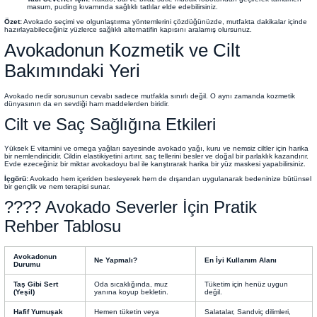
masum, puding kıvamında sağlıklı tatlılar elde edebilirsiniz.
Özet:
Avokado seçimi ve olgunlaştırma yöntemlerini çözdüğünüzde, mutfakta dakikalar içinde
hazırlayabileceğiniz yüzlerce sağlıklı alternatifin kapısını aralamış olursunuz.
Avokadonun Kozmetik ve Cilt
Bakımındaki Yeri
Avokado nedir sorusunun cevabı sadece mutfakla sınırlı değil. O aynı zamanda kozmetik
dünyasının da en sevdiği ham maddelerden biridir.
Cilt ve Saç Sağlığına Etkileri
Yüksek E vitamini ve omega yağları sayesinde avokado yağı, kuru ve nemsiz ciltler için harika
bir nemlendiricidir. Cildin elastikiyetini artırır, saç tellerini besler ve doğal bir parlaklık kazandırır.
Evde ezeceğiniz bir miktar avokadoyu bal ile karıştırarak harika bir yüz maskesi yapabilirsiniz.
İçgörü:
Avokado hem içeriden besleyerek hem de dışarıdan uygulanarak bedeninize bütünsel
bir gençlik ve nem terapisi sunar.
???? Avokado Severler İçin Pratik
Rehber Tablosu
Avokadonun
Ne Yapmalı?
En İyi Kullanım Alanı
Durumu
Taş Gibi Sert
Oda sıcaklığında, muz
Tüketim için henüz uygun
(Yeşil)
yanına koyup bekletin.
değil.
Hafif Yumuşak
Hemen tüketin veya
Salatalar, Sandviç dilimleri,