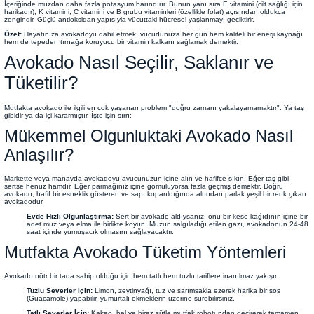
İçeriğinde muzdan daha fazla potasyum barındırır. Bunun yanı sıra E vitamini (cilt sağlığı için
harikadır), K vitamini, C vitamini ve B grubu vitaminleri (özellikle folat) açısından oldukça
zengindir. Güçlü antioksidan yapısıyla vücuttaki hücresel yaşlanmayı geciktirir.
Özet:
Hayatınıza avokadoyu dahil etmek, vücudunuza her gün hem kaliteli bir enerji kaynağı
hem de tepeden tırnağa koruyucu bir vitamin kalkanı sağlamak demektir.
Avokado Nasıl Seçilir, Saklanır ve
Tüketilir?
Mutfakta avokado ile ilgili en çok yaşanan problem "doğru zamanı yakalayamamaktır". Ya taş
gibidir ya da içi kararmıştır. İşte işin sırrı:
Mükemmel Olgunluktaki Avokado Nasıl
Anlaşılır?
Markette veya manavda avokadoyu avucunuzun içine alın ve hafifçe sıkın. Eğer taş gibi
sertse henüz hamdır. Eğer parmağınız içine gömülüyorsa fazla geçmiş demektir. Doğru
avokado, hafif bir esneklik gösteren ve sapı koparıldığında altından parlak yeşil bir renk çıkan
avokadodur.
Evde Hızlı Olgunlaştırma:
Sert bir avokado aldıysanız, onu bir kese kağıdının içine bir
adet muz veya elma ile birlikte koyun. Muzun salgıladığı etilen gazı, avokadonun 24-48
saat içinde yumuşacık olmasını sağlayacaktır.
Mutfakta Avokado Tüketim Yöntemleri
Avokado nötr bir tada sahip olduğu için hem tatlı hem tuzlu tariflere inanılmaz yakışır.
Tuzlu Severler İçin:
Limon, zeytinyağı, tuz ve sarımsakla ezerek harika bir sos
(Guacamole) yapabilir, yumurtalı ekmeklerin üzerine sürebilirsiniz.
Tatlı Severler İçin:
Kakao, bal ve biraz sütle mutfak robotundan geçirerek tamamen