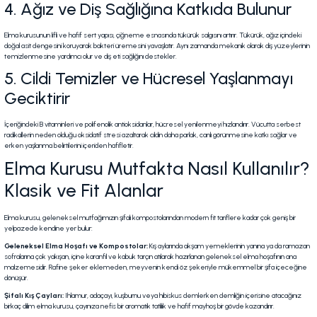
4. Ağız ve Diş Sağlığına Katkıda Bulunur
Elma kurusunun lifli ve hafif sert yapısı, çiğneme esnasında tükürük salgısını artırır. Tükürük, ağız içindeki
doğal asit dengesini koruyarak bakteri üremesini yavaşlatır. Aynı zamanda mekanik olarak diş yüzeylerinin
temizlenmesine yardımcı olur ve diş eti sağlığını destekler.
5. Cildi Temizler ve Hücresel Yaşlanmayı
Geciktirir
İçeriğindeki B vitaminleri ve polifenolik antioksidanlar, hücresel yenilenmeyi hızlandırır. Vücutta serbest
radikallerin neden olduğu oksidatif stresi azaltarak cildin daha parlak, canlı görünmesine katkı sağlar ve
erken yaşlanma belirtilerini içeriden hafifletir.
Elma Kurusu Mutfakta Nasıl Kullanılır?
Klasik ve Fit Alanlar
Elma kurusu, geleneksel mutfağımızın şifalı kompostolarından modern fit tariflere kadar çok geniş bir
yelpazede kendine yer bulur:
Geleneksel Elma Hoşafı ve Kompostolar:
Kış aylarında akşam yemeklerinin yanına ya da ramazan
sofralarına çok yakışan, içine karanfil ve kabuk tarçın atılarak hazırlanan geleneksel elma hoşafının ana
malzemesidir. Rafine şeker eklemeden, meyvenin kendi öz şekeriyle mükemmel bir şifa içeceğine
dönüşür.
Şifalı Kış Çayları:
Ihlamur, adaçayı, kuşburnu veya hibiskus demlerken demliğin içerisine atacağınız
birkaç dilim elma kurusu, çayınıza nefis bir aromatik tatlılık ve hafif mayhoş bir gövde kazandırır.