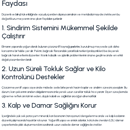
Faydası
Düzenli ve bilinçli tüketildiğinde vücudu içeriden dışarıya arındıran ve metabolizmayı destekleyen bu
değerli kuru meyvenin öne çıkan faydaları şunlardır:
1. Sindirim Sistemini Mükemmel Şekilde
Çalıştırır
Elmanın yapısında yoğun olarak bulunan çözünür lif kaynağı
pektin
, kurutulmuş meyvede çok daha
konsantre bir halde yer alır. Pektin, bağırsak florasındaki yararlı bakterileri (probiyotikleri) besleyerek
bağırsak hareketlerini düzenler. Kronik kabızlık ve şişkinlik problemlerinin önüne geçilmesinde en etkili
doğal çözümlerden biridir.
2. Uzun Süreli Tokluk Sağlar ve Kilo
Kontrolünü Destekler
Çözünmeyen lif yapısı sayesinde midede sıvı ile birleşerek hacim kaplar ve sindirim sürecini yavaşlatır. Bu
durum, kan şekerinin aniden dalgalanmasını önleyerek uzun süreli bir tokluk hissi yaratır. Diyet süreçlerinde
çiğneme refleksini tatmin eden, düşük kalorili ve sağlıklı bir ara öğün alternatifidir.
3. Kalp ve Damar Sağlığını Korur
İçeriğindeki yüksek potasyum minerali, kan basıncının (tansiyonun) dengelenmesinde ve kalp kaslarının
düzenli çalışmasında hayati bir rol oynar. Yoğun lifli yapısı ve antioksidanlar, kötü kolesterolün (LDL) damar
çeperlerinde plak oluşturma riskini azaltarak uzun vadede damar sağlığını destekler.