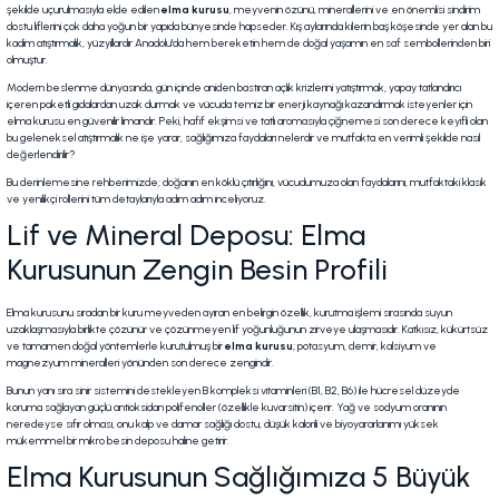
şekilde uçurulmasıyla elde edilen
elma kurusu
, meyvenin özünü, minerallerini ve en önemlisi sindirim
dostu liflerini çok daha yoğun bir yapıda bünyesinde hapseder. Kış aylarında kilerin baş köşesinde yer alan bu
kadim atıştırmalık, yüzyıllardır Anadolu'da hem bereketin hem de doğal yaşamın en saf sembollerinden biri
olmuştur.
Modern beslenme dünyasında, gün içinde aniden bastıran açlık krizlerini yatıştırmak, yapay tatlandırıcı
içeren paketli gıdalardan uzak durmak ve vücuda temiz bir enerji kaynağı kazandırmak isteyenler için
elma kurusu en güvenilir limandır. Peki, hafif ekşimsi ve tatlı aromasıyla çiğnemesi son derece keyifli olan
bu geleneksel atıştırmalık ne işe yarar, sağlığımıza faydaları nelerdir ve mutfakta en verimli şekilde nasıl
değerlendirilir?
Bu derinlemesine rehberimizde; doğanın en köklü çıtırlığını, vücudumuza olan faydalarını, mutfaktaki klasik
ve yenilikçi rollerini tüm detaylarıyla adım adım inceliyoruz.
Lif ve Mineral Deposu: Elma
Kurusunun Zengin Besin Profili
Elma kurusunu sıradan bir kuru meyveden ayıran en belirgin özellik, kurutma işlemi sırasında suyun
uzaklaşmasıyla birlikte çözünür ve çözünmeyen lif yoğunluğunun zirveye ulaşmasıdır. Katkısız, kükürtsüz
ve tamamen doğal yöntemlerle kurutulmuş bir
elma kurusu
; potasyum, demir, kalsiyum ve
magnezyum mineralleri yönünden son derece zengindir.
Bunun yanı sıra sinir sistemini destekleyen B kompleksi vitaminleri (B1, B2, B6) ile hücresel düzeyde
koruma sağlayan güçlü antioksidan polifenoller (özellikle kuvarsitin) içerir. Yağ ve sodyum oranının
neredeyse sıfır olması, onu kalp ve damar sağlığı dostu, düşük kalorili ve biyoyararlanımı yüksek
mükemmel bir mikro besin deposu haline getirir.
Elma Kurusunun Sağlığımıza 5 Büyük