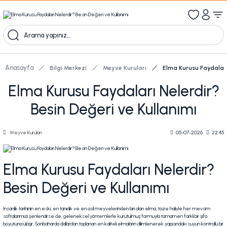
1000 TL Üzeri Ücretsiz Kargo
1000tl ve üzeri 100tl indiirm
Kampanyalı Ürünleri Görüntüle
Anasayfa
Bilgi Merkezi
Meyve Kuruları
Elma Kurusu Faydaları
Elma Kurusu Faydaları Nelerdir?
Besin Değeri ve Kullanımı
Meyve Kuruları
05-07-2026
22:45
Elma Kurusu Faydaları Nelerdir?
Besin Değeri ve Kullanımı
İnsanlık tarihinin en eski, en tanıdık ve en asil meyvelerinden biri olan elma, taze haliyle her mevsim
sofralarımızı şenlendirse de, geleneksel yöntemlerle kurutulmuş formuyla tamamen farklı bir şifa
boyutuna ulaşır. Sonbaharda dallardan toplanan en kaliteli elmaların dilimlenerek yapısındaki suyun kontrollü bir