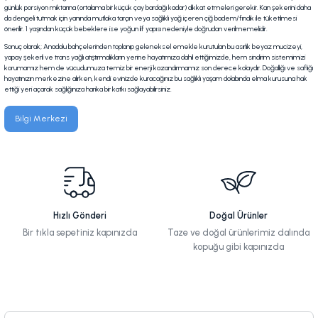
günlük porsiyon miktarına (ortalama bir küçük çay bardağı kadar) dikkat etmeleri gerekir. Kan şekerini daha
da dengeli tutmak için yanında mutlaka tarçın veya sağlıklı yağ içeren çiğ badem/fındık ile tüketilmesi
önerilir. 1 yaşından küçük bebeklere ise yoğun lif yapısı nedeniyle doğrudan verilmemelidir.
Sonuç olarak; Anadolu bahçelerinden toplanıp geleneksel emekle kurutulan bu asırlık beyaz mucizeyi,
yapay şekerli ve trans yağlı atıştırmalıkların yerine hayatımıza dahil ettiğimizde, hem sindirim sistemimizi
korumamız hem de vücudumuza temiz bir enerji kazandırmamız son derece kolaydır. Doğallığı ve saflığı
hayatınızın merkezine alırken, kendi evinizde kuracağınız bu sağlıklı yaşam dolabında elma kurusuna hak
ettiği yeri açarak sağlığınıza harika bir katkı sağlayabilirsiniz.
Bilgi Merkezi
Hızlı Gönderi
Doğal Ürünler
Bir tıkla sepetiniz kapınızda
Taze ve doğal ürünlerimiz dalında
kopuğu gibi kapınızda