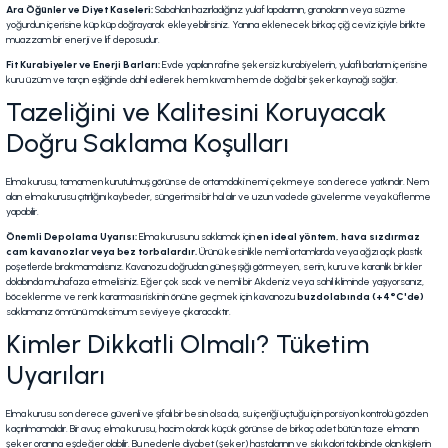
Ara Öğünler ve Diyet Kaseleri:
Sabahları hazırladığınız yulaf lapalarının, granolanın veya süzme
yoğurdun içerisine küp küp doğrayarak ekleyebilirsiniz. Yanına eklenecek birkaç çiğ ceviz içiyle birlikte
muazzam bir enerji ve lif deposudur.
Fit Kurabiyeler ve Enerji Barları:
Evde yapılan rafine şekersiz kurabiyelerin, yulaflı barların içerisine
kuru üzüm ve tarçın eşliğinde dahil edilerek hem kıvam hem de doğal bir şeker kaynağı sağlar.
Tazeliğini ve Kalitesini Koruyacak
Doğru Saklama Koşulları
Elma kurusu, tamamen kurutulmuş görünse de ortamdaki nemi çekmeye son derece yatkındır. Nem
alan elma kurusu çıtırlığını kaybeder, süngerimsi bir hal alır ve uzun vadede güvelenme veya küflenme
yapabilir.
Önemli Depolama Uyarısı:
Elma kurusunu saklamak için
en ideal yöntem, hava sızdırmaz
cam kavanozlar veya bez torbalardır.
Ürünü kesinlikle nemli ortamlarda veya ağzı açık plastik
poşetlerde bırakmamalısınız. Kavanozu doğrudan güneş ışığı görmeyen, serin, kuru ve karanlık bir kiler
dolabında muhafaza etmelisiniz. Eğer çok sıcak ve nemli bir Akdeniz veya sahil ikliminde yaşıyorsanız,
böceklenme ve renk kararması riskinin önüne geçmek için kavanozu
buzdolabında (+4°C'de)
saklamanız ömrünü maksimum seviyeye çıkaracaktır.
Kimler Dikkatli Olmalı? Tüketim
Uyarıları
Elma kurusu son derece güvenli ve şifalı bir besin olsa da, su içeriği uçtuğu için porsiyon kontrolü gözden
kaçırılmamalıdır. Bir avuç elma kurusu, hacim olarak küçük görünse de birkaç adet bütün taze elmanın
şeker oranına eşdeğer olabilir. Bu nedenle diyabet (şeker) hastalarının ve sıkı kalori takibinde olan kişilerin