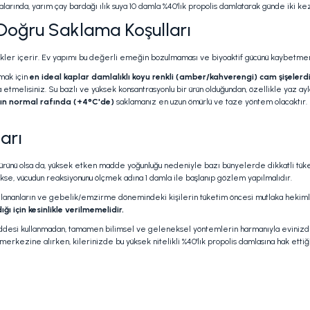
larında, yarım çay bardağı ılık suya 10 damla %40'lık propolis damlatarak günde ik
k Doğru Saklama Koşulları
eşikler içerir. Ev yapımı bu değerli emeğin bozulmaması ve biyoaktif gücünü kaybetmem
amak için
en ideal kaplar damlalıklı koyu renkli (amber/kahverengi) cam şişelerdi
 etmelisiniz. Su bazlı ve yüksek konsantrasyonlu bir ürün olduğundan, özellikle yaz a
ın normal rafında (+4°C'de)
saklamanız en uzun ömürlü ve taze yöntem olacaktır.
arı
ürünü olsa da, yüksek etken madde yoğunluğu nedeniyle bazı bünyelerde dikkatli tüketi
ecekse, vücudun reaksiyonunu ölçmek adına 1 damla ile başlanıp gözlem yapılmalıdır.
aç kullananların ve gebelik/emzirme dönemindeki kişilerin tüketim öncesi mutlaka heki
ı için kesinlikle verilmemelidir.
 maddesi kullanmadan, tamamen bilimsel ve geleneksel yöntemlerin harmanıyla evinizde 
 merkezine alırken, kilerinizde bu yüksek nitelikli %40'lık propolis damlasına hak ettiği 