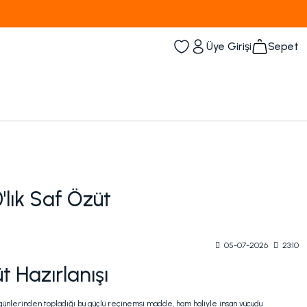
Kampanyalı Ürünleri Görüntüle
Üye Girişi
Sepet
'lık Saf Özüt
05-07-2026
23:10
 Hazırlanışı
sürgünlerinden topladığı bu güçlü reçinemsi madde, ham haliyle insan vücudu