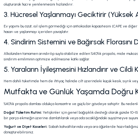
oluşturarak hücre yenilenmesini hızlandırır.
3. Hücresel Yaşlanmayı Geciktirir (Yüksek
Ev yapımı bu özüt, ısıl işlem görmediği için antioksidan kapasitesini (CAPE ve diğ
hasarı ve yaşlanmayı içeriden yavaşlatır.
4. Sindirim Sistemini ve Bağırsak Florasını 
Alkolünden tamamen arındırılıp suyla stabilize edilen %40'lık propolis, mide mukoz
sindirim emiliminin optimize edilmesine katkı sağlar.
5. Yaraların İyileşmesini Hızlandırır ve Cildi 
Hem dahili tüketimde hem de ihtiyaç halinde cilt üzerindeki küçük kesik, sıyrık vey
Mutfakta ve Günlük Yaşamda Doğru K
%40'lık propolis damlası oldukça konsantre ve güçlü bir gövdeye sahiptir. Bu nedenl
Doğal Tüketim Rutini:
Yetişkinler için genel bağışıklık desteği olarak günde 10-15
bir parça ekmeğin üzerine damlatılarak veya oda sıcaklığındaki suya/meyve suyuna kar
Yoğurt ve Diyet Kaseleri:
Sabah kahvaltılarında veya ara öğünlerde hazırladığınız
dönüştürebilirsiniz.