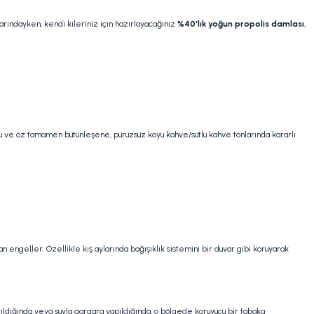
arındayken, kendi kileriniz için hazırlayacağınız
%40'lık yoğun propolis damlası
,
a su ve öz tamamen bütünleşene, pürüzsüz koyu kahve/sütlü kahve tonlarında kararlı
 engeller. Özellikle kış aylarında bağışıklık sistemini bir duvar gibi koruyarak
atıldığında veya suyla gargara yapıldığında, o bölgede koruyucu bir tabaka