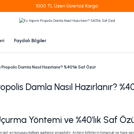
1000tl ve üzeri 100tl indiirm
eri
Faydalı Bilgiler
 Propolis Damla Nasıl Hazırlanır? %40'lık Saf Özüt
opolis Damla Nasıl Hazırlanır? %40
Uçurma Yöntemi ve %40'lık Saf Özüt
 asil, en koruyucu kalkanı şüphesiz propolistir. Arıların bitkilerin tomurcuk ve taze 