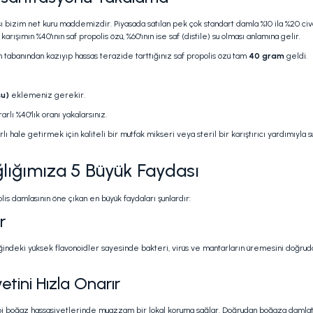
ı bizim net kuru maddemizdir. Piyasada satılan pek çok standart damla %10 ila %20 civ
ışımın %40'ının saf propolis özü, %60'ının ise saf (distile) su olması anlamına gelir.
 tabanından kazıyıp hassas terazide tarttığınız saf propolis özü tam
40 gram
geldi.
su)
eklemeniz gerekir.
lı %40'lık oranı yakalarsınız.
ı hale getirmek için kaliteli bir mutfak mikseri veya steril bir karıştırıcı yardımıyl
ğlığımıza 5 Büyük Faydası
s damlasının öne çıkan en büyük faydaları şunlardır:
r
iğindeki yüksek flavonoidler sayesinde bakteri, virüs ve mantarların üremesini doğrudan
etini Hızla Onarır
jit gibi boğaz hassasiyetlerinde muazzam bir lokal koruma sağlar. Doğrudan boğaza daml