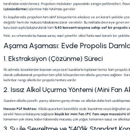
tarafından sindirilemez. Propolisin moleküler yapısındaki zengin polifenolleri, fla
(çözündürme)
işlemine tabi tutulması gerekir.
Ev koşullarında, propolisin tüm aktif bileşenlerini eksiksiz ve en kararlı şekilde ç
değildir hem de mukoza tabakasına zarar verebilir. Bu noktada devreye giren en yenil
kuru özün suyla buluşturularak tam
%40 konsantrasyona sahip saf bir propolis
Peki, ev ortamında bu hassas süreç nasıl yönetilir, alkol fanla nasıl kararlı bir şek
Aşama Aşaması: Evde Propolis Damlas
1. Ekstraksiyon (Çözünme) Süreci
İlk adımda, kovanlardan kazınan veya özel tuzaklarla toplanan temiz ham propolis dondu
olarak çalkalanarak propolisin tüm şifalı bileşenlerinin alkole geçmesi sağlanır. Sü
kehribar rengi alkollü bir propolis tentürü vardır.
2. Isısız Alkol Uçurma Yöntemi (Mini Fan 
Süzülen alkollü çözelti, yüzey alanının geniş olması ve alkolün daha hızlı uzaklaşmas
Hassas Püf Noktası:
Alkolü uçururken kesinlikle ocak, kaynatma veya doğrudan yüks
sürekli hava sirkülasyonu sağlayan
küçük bir mini fan (PC fanı veya masaüstü U
tamamen yok olana, kabın tabanında macunsu, çok yoğun, tamamen susuz ve alkolsü
3. Su ile Seyreltme ve %40'lık Standart 