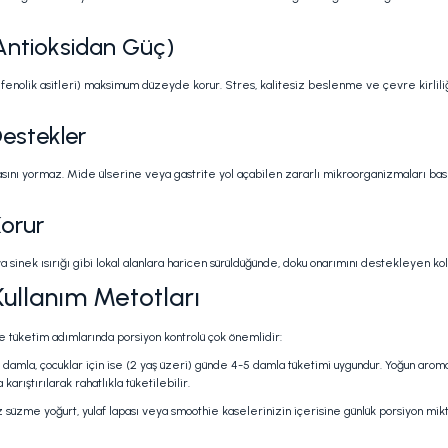
 Antioksidan Güç)
er fenolik asitleri) maksimum düzeyde korur. Stres, kalitesiz beslenme ve çevre kirli
Destekler
asını yormaz. Mide ülserine veya gastrite yol açabilen zararlı mikroorganizmaları bask
Korur
a sinek ısırığı gibi lokal alanlara haricen sürüldüğünde, doku onarımını destekleyen k
ullanım Metotları
e tüketim adımlarında porsiyon kontrolü çok önemlidir:
 damla, çocuklar için ise (2 yaş üzeri) günde 4-5 damla tüketimi uygundur. Yoğun aromas
ıştırılarak rahatlıkla tüketilebilir.
 süzme yoğurt, yulaf lapası veya smoothie kaselerinizin içerisine günlük porsiyon mikt