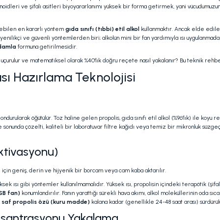
vonoidleri ve şifalı asitleri biyoyararlanımı yüksek bir forma getirmek, yani vücudumuz
özebilen en kararlı yöntem
gıda sınıfı (tıbbi) etil alkol
kullanmaktır. Ancak elde edile
ikçi ve güvenli yöntemlerden biri; alkolün mini bir fan yardımıyla ısı uygulanmadan (ı
 damla
formuna getirilmesidir.
ilde uçurulur ve matematiksel olarak %40'lık doğru reçete nasıl yakalanır? Bu teknik reh
ı Hazırlama Teknolojisi
rularak öğütülür. Toz haline gelen propolis, gıda sınıfı etil alkol (%96'lık) ile koyu r
re sonunda çözelti, kaliteli bir laboratuvar filtre kağıdı veya temiz bir mikronluk süz
Aktivasyonu)
ı için geniş, derin ve hijyenik bir borcam veya cam kaba aktarılır.
ek ısı gibi yöntemler kullanılmamalıdır. Yüksek ısı, propolisin içindeki terapötik (şif
SB fan)
konumlandırılır. Fanın yarattığı sürekli hava akımı, alkol moleküllerinin oda sıca
z
saf propolis özü (kuru madde)
kalana kadar (genellikle 24-48 saat arası) sürdürül
Konsantrasyonu Yakalama