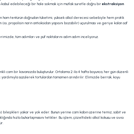
un kabul edebileceği bir hale sokmak için mutlak suretle doğru bir
ekstraksiyon
n ham tentürün doğrudan tüketimi, yüksek alkol derecesi sebebiyle hem pratik
sı, propolisin narin antioksidan yapısını bozabilir) uçurulması ve geriye kalan saf
berimizde, tüm adımları ve püf noktalarını adım adım inceliyoruz.
enkli cam bir kavanozda buluşturulur. Ortalama 2 ila 4 hafta boyunca, her gün düzenli
geç yardımıyla süzülerek tortulardan tamamen arındırılır. Elimizde berrak, koyu
alı) bileşikleri yakar ve yok eder. Bunun yerine cam kabın üzerine temiz, sabit ve
klığında hızla buharlaşmasını tetikler. Bu işlem, çözeltideki alkol kokusu ve sıvısı
ür.