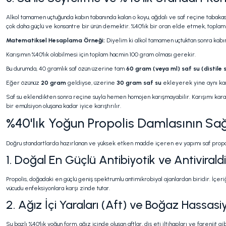
Alkol tamamen uçtuğunda kabın tabanında kalan o koyu, ağdalı ve saf reçine tabakas
çok daha güçlü ve konsantre bir ürün demektir. %40'lık bir oran elde etmek, toplam kar
Matematiksel Hesaplama Örneği:
Diyelim ki alkol tamamen uçtuktan sonra kabın
Karışımın %40'lık olabilmesi için toplam hacmin 100 gram olması gerekir.
Bu durumda, 40 gramlık saf özün üzerine tam
60 gram (veya ml) saf su (distile 
Eğer özünüz
20 gram
geldiyse, üzerine
30 gram saf su
ekleyerek yine aynı karar
Saf su eklendikten sonra reçine suyla hemen homojen karışmayabilir. Karışımı kararl
bir emülsiyon oluşana kadar iyice karıştırılır.
%40'lık Yoğun Propolis Damlasının Sa
Doğru standartlarda hazırlanan ve yüksek etken madde içeren ev yapımı saf propoli
1. Doğal En Güçlü Antibiyotik ve Antiviraldi
Propolis, doğadaki en güçlü geniş spektrumlu antimikrobiyal ajanlardan biridir. İçer
vücudu enfeksiyonlara karşı zinde tutar.
2. Ağız İçi Yaraları (Aft) ve Boğaz Hassasiy
Su bazlı %40'lık yoğun form, ağız içinde oluşan aftlar, diş eti iltihapları ve faren