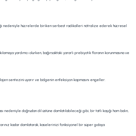
liği nedeniyle hücrelerde biriken serbest radikalleri nötralize ederek hücresel
ılamaya yardımcı olurken, bağırsaktaki yararlı prebiyotik floranın korunmasına ve
ollajen sentezini uyarır ve bölgenin enfeksiyon kapmasını engeller.
ı nedeniyle doğrudan dil üstüne damlatılabileceği gibi, bir tatlı kaşığı ham balın,
arınız kadar damlatarak, kaselerinizi fonksiyonel bir süper gıdaya