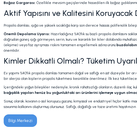
Boğaz Gargarası:
Özellikle mevsim geçişlerinde hissedilen ilk boğaz gıdıklanma
Aktif Yapısını ve Kalitesini Koruyaca
Propolis damlası, ışığa ve yüksek sıcaklığa karşı son derece hassas polifenolik bil
Önemli Depolama Uyarısı:
Hazırladığınız %40'lık su bazlı propolis damlasını sakl
doğrudan güneş ışığı görmeyen, serin, kuru ve karanlık bir kiler dolabında muhafaza
(ekşime) veya faz ayrışması riskini tamamen engellemek adına ürünü
buzdolabın
önemlidir.
Kimler Dikkatli Olmalı? Tüketim Uyarıl
Ev yapımı %40'lık propolis damlası tamamen doğal ve saflığı en üst düzeyde bir arı 
bir alerjisi olan kişilerin propolis tüketmesi kesinlikle önerilmez. İlk kez tüketil
İçeriğindeki yoğun bileşikler nedeniyle, kronik rahatsızlığı olanların, düzenli il
bağışıklık yapıları henüz bu yoğunluktaki arı ürünlerini işlemeye uygun olmadığ
Sonuç olarak; kovanın o asil koruyucu gücünü, kimyasal ve endüstriyel hiçbir katkı
savunma kalkanını oluşturmuş olursunuz. Saflığı, doğallığı ve taze üretimi hayatınızın
Bilgi Merkezi