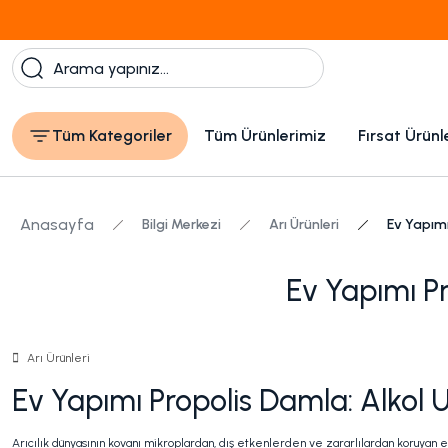
1000 TL Üzeri Ücretsiz Kargo
Tüm Kategoriler
Tüm Ürünlerimiz
Fırsat Ürünl
Anasayfa
Bilgi Merkezi
Arı Ürünleri
Ev Yapımı
Ev Yapımı Pr
Arı Ürünleri
Ev Yapımı Propolis Damla: Alkol 
Arıcılık dünyasının kovanı mikroplardan, dış etkenlerden ve zararlılardan koruyan en