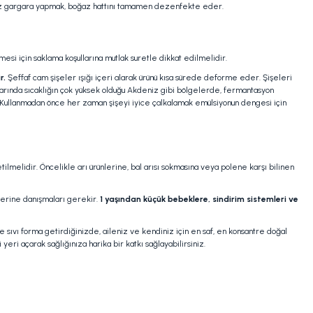
i kez gargara yapmak, boğaz hattını tamamen dezenfekte eder.
esi için saklama koşullarına mutlak suretle dikkat edilmelidir.
r.
Şeffaf cam şişeler ışığı içeri alarak ürünü kısa sürede deforme eder. Şişeleri
ylarında sıcaklığın çok yüksek olduğu Akdeniz gibi bölgelerde, fermantasyon
 Kullanmadan önce her zaman şişeyi iyice çalkalamak emülsiyonun dengesi için
lmelidir. Öncelikle arı ürünlerine, bal arısı sokmasına veya polene karşı bilinen
mlerine danışmaları gerekir.
1 yaşından küçük bebeklere, sindirim sistemleri ve
sıvı forma getirdiğinizde, aileniz ve kendiniz için en saf, en konsantre doğal
yeri açarak sağlığınıza harika bir katkı sağlayabilirsiniz.