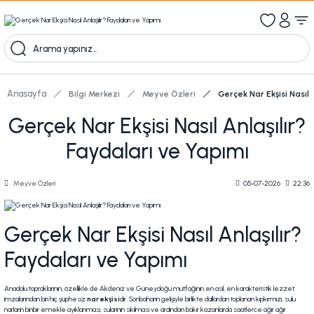
1000 TL Üzeri Ücretsiz Kargo
1000tl ve üzeri 100tl indiirm
Kampanyalı Ürünleri Görüntüle
Anasayfa
Bilgi Merkezi
Meyve Özleri
Gerçek Nar Ekşisi Nasıl 
Gerçek Nar Ekşisi Nasıl Anlaşılır?
Faydaları ve Yapımı
Meyve Özleri
05-07-2026
22:36
Gerçek Nar Ekşisi Nasıl Anlaşılır?
Faydaları ve Yapımı
Anadolu topraklarının, özellikle de Akdeniz ve Güneydoğu mutfağının en asil, en karakteristik lezzet
imzalarından biri hiç şüphesiz
nar ekşisi
dir. Sonbaharın gelişiyle birlikte dallardan toplanan kıpkırmızı, sulu
narların binbir emekle ayıklanması, sularının sıkılması ve ardından bakır kazanlarda saatlerce ağır ağır