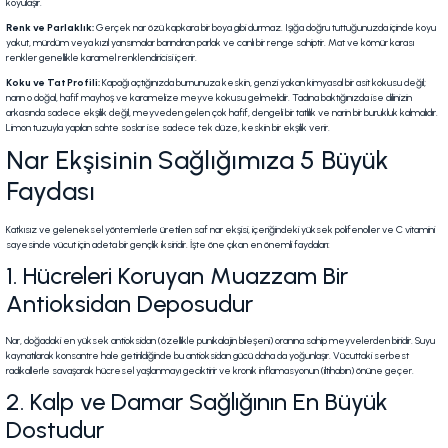
koyulaşır.
Renk ve Parlaklık:
Gerçek nar özü kapkara bir boya gibi durmaz. Işığa doğru tuttuğunuzda içinde koyu
yakut, mürdüm veya kızıl yansımalar barındıran parlak ve canlı bir renge sahiptir. Mat ve kömür karası
renkler genellikle karamel renklendiricisi içerir.
Koku ve Tat Profili:
Kapağı açtığınızda burnunuza keskin, genzi yakan kimyasal bir asit kokusu değil;
narın o doğal, hafif mayhoş ve karamelize meyve kokusu gelmelidir. Tadına baktığınızda ise dilinizin
arkasında sadece ekşilik değil, meyveden gelen çok hafif, dengeli bir tatlılık ve narin bir burukluk kalmalıdır.
Limon tuzuyla yapılan sahte soslar ise sadece tek düze, keskin bir ekşilik verir.
Nar Ekşisinin Sağlığımıza 5 Büyük
Faydası
Katkısız ve geleneksel yöntemlerle üretilen saf nar ekşisi, içeriğindeki yüksek polifenoller ve C vitamini
sayesinde vücut için adeta bir gençlik iksiridir. İşte öne çıkan en önemli faydaları:
1. Hücreleri Koruyan Muazzam Bir
Antioksidan Deposudur
Nar, doğadaki en yüksek antioksidan (özellikle punikalajin bileşeni) oranına sahip meyvelerden biridir. Suyu
kaynatılarak konsantre hale getirildiğinde bu antioksidan gücü daha da yoğunlaşır. Vücuttaki serbest
radikallerle savaşarak hücresel yaşlanmayı geciktirir ve kronik inflamasyonun (iltihabın) önüne geçer.
2. Kalp ve Damar Sağlığının En Büyük
Dostudur