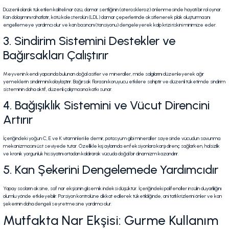
Düzenli olarak tüketilen kaliteli nar özü, damar sertliğinin (ateroskleroz) önlenmesinde hayati bir rol oynar.
Kan dolaşımını rahatlatır, kötü kolesterolün (LDL) damar çeperlerinde oksitlenerek plak oluşturmasını
engellemeye yardımcı olur ve kan basıncını (tansiyonu) dengeleyerek kalp krizi riskini minimize eder.
3. Sindirim Sistemini Destekler ve
Bağırsakları Çalıştırır
Meyvenin kendi yapısında bulunan doğal asitler ve mineraller, mide salgılarını düzenleyerek ağır
yemeklerin sindirimini kolaylaştırır. Bağırsak florasını koruyucu etkilere sahiptir ve düzenli tüketimde sindirim
sisteminin daha aktif, düzenli çalışmasına katkı sunar.
4. Bağışıklık Sistemini ve Vücut Direncini
Artırır
İçeriğindeki yoğun C, E ve K vitaminleri ile demir, potasyum gibi mineraller sayesinde vücudun savunma
mekanizmasını üst seviyede tutar. Özellikle kış aylarında enfeksiyonlara karşı direnç sağlarken, halsizlik
ve kronik yorgunluk hissiyatını ortadan kaldırarak vücuda doğal bir dinamizm kazandırır.
5. Kan Şekerini Dengelemede Yardımcıdır
Yapay sosların aksine, saf nar ekşisinin glisemik indeksi düşüktür. İçeriğindeki polifenoller insülin duyarlılığını
olumlu yönde etkileyebilir. Porsiyon kontrolüne dikkat edilerek tüketildiğinde, ani tatlı krizlerini önler ve kan
şekerinin daha dengeli seyretmesine yardımcı olur.
Mutfakta Nar Ekşisi: Gurme Kullanım