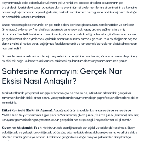
kaynatılmasıyla elde edilen bu koyu kıvamlı, yakut renkli sıvı; sadece bir salata sosu olmanın çok
ötesindedir. İçerisindeki suyun buharlaşarak meyvenin tüm şifa elementlerinin, vitaminlerinin ve kendine
has o mayhoş aromasının hapsolduğu bu öz, asırlardır sofralarımıza hem gurme bir dokunuş hem de doğal
bir ecza dolabı katkısı sunmaktadır.
Ancak modern gıda sektöründe en çok taklit edilen, içerisine glikoz şurubu, renklendiriciler ve sitrik asit
(limon tuzu) eklenerek "nar ekşili sos" adı altında satılan pek çok yapay ürün tezgâhları istila etmiş
durumdadır. Sentetik katkılardan uzak durmak, vücudumuza hak ettiği antioksidan gücü kazandırmak ve
gerçek lezzeti deneyimlemek için hakiki bir nar özünün izini sürmek gerekir. Peki, mutfağımızın baş tacı
olan
nar ekşisi
ne işe yarar, sağlığımıza faydaları nelerdir ve en önemlisi gerçek nar ekşisi sahtesinden
nasıl ayırt edilir?
Bu derinlemesine rehberimizde; kış meyvelerinin bu en şifalı konsantresini, vücudumuza olan faydalarını,
mutfaktaki doğru kullanım tekniklerini ve saklama koşullarını tüm detaylarıyla adım adım inceliyoruz.
Sahtesine Kanmayın: Gerçek Nar
Ekşisi Nasıl Anlaşılır?
Market raflarında yan yana duran şişeler birbirine çok benzese de, etiketlerin arkasındaki gerçekler
tamamen farklıdır. Hakiki bir nar özünü yapay taklitlerinden ayırt etmek için şu profesyonel kriterlere dikkat
etmelisiniz:
Etiket Kontrolü (En Kritik Aşama):
Alacağınız ürünün içindekiler kısmında
sadece ve sadece
"%100 Nar Suyu"
yazmalıdır. Eğer içerikte "Nar aroması, glikoz şurubu, fruktoz şurubu, karamel, sitrik asit,
koruyucu" gibi maddeler görüyorsanız, o ürün gerçek bir nar ekşisi değil, kimyasal bir "nar ekşili sos"dur.
Kıvam ve Akışkanlık Testi:
Hakiki ürün, oda sıcaklığında çok aşırı ağdalı veya jöle gibi katı olmaz. Şişeyi
salladığınızda veya kaşıktan akıttığınızda pürüzsüz, süzme baldan biraz daha akışkan ama kararlı bir şekilde
dökülen zarif bir gövdeye sahiptir. Buzdolabına girdiğinde ise doğal meyve şekerinden dolayı hafifçe