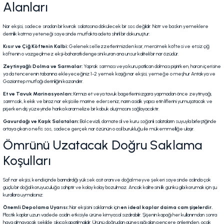
Alanları
Nar ekşisi, sadece sıradan bir kıvırcık salatasına dökülecek bir sos değildir. Nötr ve baskın yemeklere
derinlik katma yeteneği sayesinde mutfakta adeta sihirli bir dokunuştur:
Kısır ve Çiğ Köftenin Kalbi:
Geleneksel lezzetlerimizden kısır, mercimek köftesi ve etsiz çiğ
köftenin o vazgeçilmez ekşi-baharatlı dengesini kuran ana unsur kaliteli bir nar özüdür.
Zeytinyağlı Dolma ve Sarmalar:
Yaprak sarması veya kuru patlıcan dolması pişirirken, harcın içerisine
ya da tencerenin tabanına ekleyeceğiniz 1-2 yemek kaşığı nar ekşisi, yemeğe o meşhur Antakya ve
Gaziantep mutfağı derinliğini kazandırır.
Et ve Tavuk Marinasyonları:
Kırmızı et veya tavuk bagetlerini ızgara yapmadan önce zeytinyağı,
sarımsak, kekik ve biraz nar ekşisi ile marine ederseniz; narın asidik yapısı etin liflerini yumuşatacak ve
pişerken dış yüzeyinde harika karamelize bir kabuk oluşmasını sağlayacaktır.
Gavurdağı ve Kaşık Salataları:
Bol cevizli, domatesli ve kuru soğanlı salataların suyuyla birleştiğinde
ortaya çıkan o nefis sos, sadece gerçek nar özünün o asil burukluğu ile mükemmelliğe ulaşır.
Ömrünü Uzatacak Doğru Saklama
Koşulları
Saf nar ekşisi, kendi içinde barındırdığı yüksek asit oranı ve doğal meyve şekeri sayesinde aslında çok
güçlü bir doğal koruyuculuğa sahiptir ve kolay kolay bozulmaz. Ancak kalitesini ilk günkü gibi korumak için şu
kurallara uymalısınız:
Önemli Depolama Uyarısı:
Nar ekşisini saklamak için
en ideal kaplar daima cam şişelerdir.
Plastik kaplar uzun vadede asidin etkisiyle ürüne kimyasal sızdırabilir. Şişenin kapağı her kullanımdan sonra
hava almayacak şekilde sıkıca kapatılmalıdır. Ürünü doğrudan güneş ışığı alan pencere önlerinden, ocak