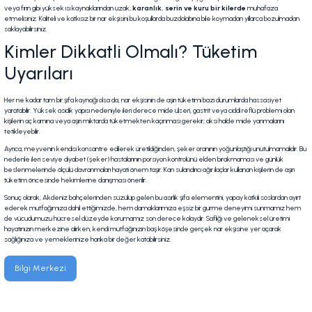
veya fırın gibi yüksek ısı kaynaklarından uzak;
karanlık, serin ve kuru bir kilerde
muhafaza
etmelisiniz. Kaliteli ve katkısız bir nar ekşisini bu koşullarda buzdolabına bile koymadan yıllarca bozulmadan
saklayabilirsiniz.
Kimler Dikkatli Olmalı? Tüketim
Uyarıları
Her ne kadar tam bir şifa kaynağı olsa da, nar ekşisinin de aşırı tüketimi bazı durumlarda hassasiyet
yaratabilir. Yüksek asidik yapısı nedeniyle ileri derece mide ülseri, gastrit veya ciddi reflü problemi olan
kişilerin aç karnına veya aşırı miktarda tüketmekten kaçınması gerekir; aksi halde mide yanmalarını
tetikleyebilir.
Ayrıca, meyvenin kendisi konsantre edilerek üretildiğinden, şeker oranının yoğunlaştığı unutulmamalıdır. Bu
nedenle ileri seviye diyabet (şeker) hastalarının porsiyon kontrolünü elden bırakmaması ve günlük
beslenmelerinde ölçülü davranmaları hayati önem taşır. Kan sulandırıcı ağır ilaçlar kullanan kişilerin de aşırı
tüketim öncesinde hekimlerine danışması önerilir.
Sonuç olarak; Akdeniz bahçelerinden süzülüp gelen bu asırlık şifa elementini, yapay katkılı soslardan ayırt
ederek mutfağımıza dahil ettiğimizde, hem damaklarımıza eşsiz bir gurme deneyimi sunmamız hem
de vücudumuzu hücresel düzeyde korumamız son derece kolaydır. Saflığı ve geleneksel üretimi
hayatınızın merkezine alırken, kendi mutfağınızın baş köşesinde gerçek nar ekşisine yer açarak
sağlığınıza ve yemeklerinize harika bir değer katabilirsiniz.
Bilgi Merkezi