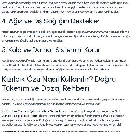
İdrar yollarında gösterdiği anti-tutunma (anti-adhezyon) etkisini mide florasında da gösterir. Mide ülseri ve
gastritin en önemli tetikleyicilerinden biri olan
Helicobacter pylori
bakterisinin mide duvarına yapışmasını
zorlaştırarak üremesini baskılar. Sindirimi rahatlatır ve mide asidinin dengelenmesine yardımcı olur.
4. Ağız ve Diş Sağlığını Destekler
Kızılcık özünün doğal antiseptik özellikleri, ağız içindeki bakteri plağı oluşumunu minimuma indirir. Diş etlerine
tutunmaya çalışan zararlı mikroorganizmaları engelleyerek diş eti iltihaplarının (gingivit) önlenmesine ve ağız
içi yaralarının (aft) daha hızlı onarılmasına katkı sağlar.
5. Kalp ve Damar Sistemini Korur
İçeriğindeki güçlü polifenoller, damarların esnekliğini korumasına yardımcı olur ve kan dolaşımını optimize
eder. Kötü kolesterolün (LDL) oksitlenerek damar çeperlerinde plak oluşturma riskini azaltmaya destek
verir, böylece uzun vadede kalp ve damar sağlığının korunmasına olumlu katkılarda bulunur.
Kızılcık Özü Nasıl Kullanılır? Doğru
Tüketim ve Dozaj Rehberi
Kızılcık özü, meyvenin doğasından gelen yoğun ekşilik ve burukluk nedeniyle oldukça güçlü bir aromaya
sahiptir. En yüksek faydayı sağlamak için şu tüketim yöntemlerini uygulayabilirsiniz:
En Popüler Yöntem: Şifalı Kızılcık Şerbeti:
Bir su bardağı soğuk veya ılık suyun içerisine
2-3
yemek kaşığı kızılcık özü
ekleyip karıştırarak tamamen katkısız, ferahlatıcı ve rafine şekersiz bir
kızılcık şerbeti hazırlayabilirsiniz. Kızılcığın o asil ekşiliği, özellikle yaz aylarında harika bir hararet giderici
içeceğe dönüşür. İsteğe göre içine birkaç yaprak taze nane veya bir çay kaşığı ham bal eklenebilir.
Doğrudan Tüketim (Şifa Amaçlı):
Özellikle akut idrar yolu hassasiyeti yaşandığı dönemlerde,