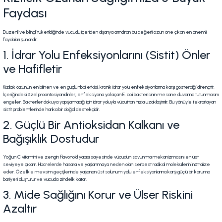
Faydası
Düzenli ve bilinçli tüketildiğinde vücudu içeriden dışarıya arındıran bu değerli özün öne çıkan en önemli
faydaları şunlardır:
1. İdrar Yolu Enfeksiyonlarını (Sistit) Önler
ve Hafifletir
Kızılcık özünün en bilinen ve en güçlü tıbbi etkisi, kronik idrar yolu enfeksiyonlarına karşı gösterdiği dirençtir.
İçeriğindeki özel proantosiyanidinler, enfeksiyona yol açan
E. coli
bakterisinin mesane duvarına tutunmasını
engeller. Bakteriler dokuya yapışamadığı için idrar yoluyla vücuttan hızla uzaklaştırılır. Bu yönüyle tekrarlayan
sistit problemlerinde harika bir doğal destekçidir.
2. Güçlü Bir Antioksidan Kalkanı ve
Bağışıklık Dostudur
Yoğun C vitamini ve zengin flavonoid yapısı sayesinde vücudun savunma mekanizmasını en üst
seviyeye çıkarır. Hücrelerde hasara ve yaşlanmaya neden olan serbest radikal moleküllerini nötralize
eder. Özellikle mevsim geçişlerinde yaşanan üst solunum yolu enfeksiyonlarına karşı güçlü bir koruma
bariyeri oluşturur ve vücuda zindelik katar.
3. Mide Sağlığını Korur ve Ülser Riskini
Azaltır