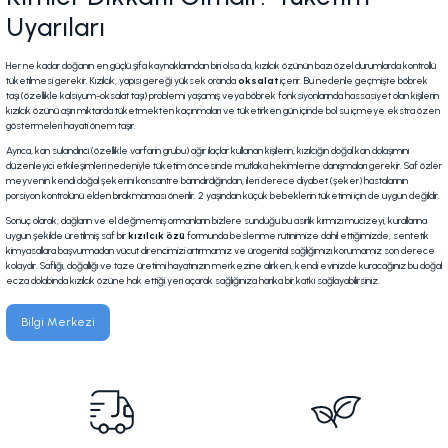
Uyarıları
Her ne kadar doğanın en güçlü şifa kaynaklarından biri olsa da, kızılcık özünün bazı özel durumlarda kontrollü
tüketilmesi gerekir. Kızılcık, yapısı gereği yüksek oranda
oksalat
içerir. Bu nedenle geçmişte böbrek
taşı (özellikle kalsiyum-oksalat taşı) problemi yaşamış veya böbrek fonksiyonlarında hassasiyet olan kişilerin
kızılcık özünü aşırı miktarda tüketmekten kaçınmaları ve tüketirken gün içinde bol su içmeye ekstra özen
göstermeleri hayati önem taşır.
Ayrıca, kan sulandırıcı (özellikle varfarin grubu) ağır ilaçlar kullanan kişilerin, kızılcığın doğal kan dolaşımını
düzenleyici etkileşimleri nedeniyle tüketim öncesinde mutlaka hekimlerine danışmaları gerekir. Saf özler
meyvenin kendi doğal şekerini konsantre barındırdığından, ileri derece diyabet (şeker) hastalarının
porsiyon kontrolünü elden bırakmaması önerilir. 2 yaşından küçük bebeklerin tüketimi için de uygun değildir.
Sonuç olarak; dağların ve el değmemiş ormanların bizlere sunduğu bu asırlık kırmızı mucizeyi, kurallarına
uygun şekilde üretilmiş saf bir
kızılcık özü
formunda beslenme rutinimize dahil ettiğimizde, sentetik
kimyasallara başvurmadan vücut direncimizi artırmamız ve ürogenital sağlığımızı korumamız son derece
kolaydır. Saflığı, doğallığı ve taze üretimi hayatınızın merkezine alırken, kendi evinizde kuracağınız bu doğal
ecza dolabında kızılcık özüne hak ettiği yeri açarak sağlığınıza harika bir katkı sağlayabilirsiniz.
Bilgi Merkezi