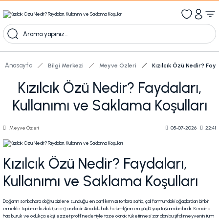
1000 TL Üzeri Ücretsiz Kargo
1000tl ve üzeri 100tl indiirm
Kampanyalı Ürünleri Görüntüle
Anasayfa
Bilgi Merkezi
Meyve Özleri
Kızılcık Özü Nedir? Fayd
Kızılcık Özü Nedir? Faydaları,
Kullanımı ve Saklama Koşulları
Meyve Özleri
05-07-2026
22:41
Kızılcık Özü Nedir? Faydaları,
Kullanımı ve Saklama Koşulları
Doğanın sonbahara doğru bizlere sunduğu en canlı kırmızı tonlara sahip, çalı formundaki ağaçlardan binbir
emekle toplanan kızılcık (kiren), asırlardır Anadolu halk hekimliğinin en güçlü yapı taşlarından biridir. Kendine
has buruk ve oldukça ekşi lezzet profili nedeniyle taze olarak tüketilmesi zor olan bu şifalı meyvenin tüm