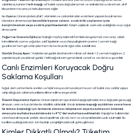
sabahları aç karnına
1 tatlı kaşığı
saf kızılcık özünü doğrudan içmek ve ardından bol su tüketmek, aktif
bileşenlerin mesaneye hızla ulaşmasını sağlar.
Isı Uyarısı:
Ürünün içindeki şifalı C vitamininin ve canlı antioksidan enzimlerin yapısının bozulmaması
(denatüre olmaması) için
kesinlikle kaynar suların, sıcak bitki çaylarının içine
karıştırılmamalı veya ocakta pişirilmemelidir.
Karışım yapılacak sıvının oda sıcaklığında veya soğuk
olması şarttır.
Yoğurt ve Granola Eşlikçisi:
Kızılcığın mayhoş tadını tatlı formlarla dengelemek isterseniz; sabah
kahvaltılarında süzme yoğurdun, yulaf lapalarının veya chia pudinglerinin üzerine 1 yemek kaşığı
gezdirerek hem görsel bir şölen hem de besleyici bir öğün elde edebilirsiniz.
Günlük Dozaj Ayarı:
Yetişkinler için günlük ideal tüketim miktarı saf olarak 1-2 yemek kaşığı iken, 2
yaşından büyük çocuklar için günlük 1 tatlı kaşığı tüketim genel olarak yeterli ve son derece güvenlidir.
Canlı Enzimleri Koruyacak Doğru
Saklama Koşulları
Soğuk sıkım yöntemlerle üretilen ve hiçbir koruyucu kimyasal içermeyen saf kızılcık özü, canlı bir yapıya
sahip olduğu için saklama kurallarına dikkat edilmesini gerektirir.
Önemli Depolama Uyarısı:
Ürünün orijinal cam şişesindeki kapağı açılmadan önce doğrudan güneş ışığı
almayan, serin ve kuru bir kilerde rahatlıkla saklanabilir. Ancak
ürünün kapağı açıldıktan sonra hava
ile teması başladığı için fermente olmasını (ekşimesini veya bozulmasını) önlemek
amacıyla mutlaka buzdolabında (+4°C'de) muhafaza edilmelidir.
Kapağı her kullanımdan
sonra hava almayacak şekilde sıkıca kapatılmalı, yüksek nem ve ısı kaynaklarından uzak tutulmalıdır. Bu
kurallara uyulduğunda ürün, tüm biyolojik zenginliğini aylarca ilk günkü gibi korur.
Kimler Dikkatli Olmalı? Tüketim