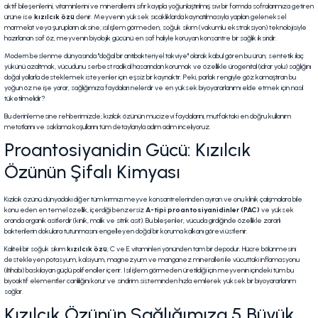
aktif bileşenlerini, vitaminlerini ve minerallerini sıfır kayıpla yoğunlaştırılmış sıvı bir formda sofralarımıza getiren
ürüne ise
kızılcık özü
denir. Meyvenin yüksek sıcaklıklarda kaynatılmasıyla yapılan geleneksel
marmelat veya şurupların aksine; ısıl işlem görmeden, soğuk sıkım (vakumlu ekstraksiyon) teknolojisiyle
hazırlanan saf öz, meyvenin biyolojik gücünü en saf haliyle koruyan konsantre bir sağlık iksiridir.
Modern beslenme dünyasında "doğal bir antibakteriyel takviye" olarak kabul gören bu ürün; sentetik ilaç
yükünü azaltmak, vücudunu serbest radikal hasarından korumak ve özellikle ürogenital (idrar yolu) sağlığını
doğal yollarla desteklemek isteyenler için eşsiz bir kaynaktır. Peki, parlak rengiyle göz kamaştıran bu
yoğun öz ne işe yarar, sağlığımıza faydaları nelerdir ve en yüksek biyoyararlanımı elde etmek için nasıl
tüketilmelidir?
Bu derinlemesine rehberimizde; kızılcık özünün mucizevi faydalarını, mutfaktaki en doğru kullanım
metotlarını ve saklama koşullarını tüm detaylarıyla adım adım inceliyoruz.
Proantosiyanidin Gücü: Kızılcık
Özünün Şifalı Kimyası
Kızılcık özünü dünyadaki diğer tüm kırmızı meyve konsantrelerinden ayıran ve onu klinik çalışmalara bile
konu eden en temel özellik, içerdiği benzersiz
A-tipi proantosiyanidinler (PAC)
ve yüksek
oranda organik asitlerdir (kinik, malik ve sitrik asit). Bu bileşenler, vücuda girdiğinde özellikle zararlı
bakterilerin dokulara tutunmasını engelleyen doğal bir koruma kalkanı görevi üstlenir.
Kaliteli bir soğuk sıkım
kızılcık özü
; C ve E vitaminleri yönünden tam bir depodur. Hücre bölünmesini
destekleyen potasyum, kalsiyum, magnezyum ve manganez mineralleri ile vücuttaki inflamasyonu
(iltihabı) baskılayan güçlü polifenoller içerir. Isıl işlem görmeden üretildiği için meyvenin içindeki tüm bu
biyoaktif elementler canlılığını korur ve sindirim sisteminden hızla emilerek yüksek bir biyoyararlanım
sağlar.
Kızılcık Özünün Sağlığımıza 5 Büyük