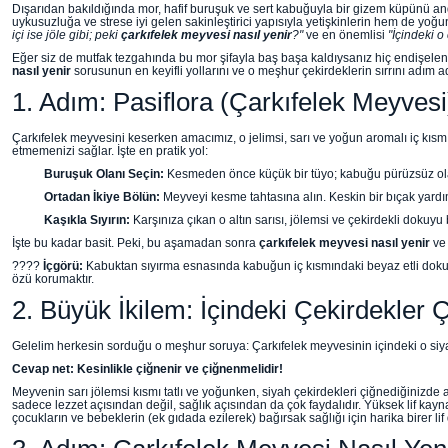
Dışarıdan bakıldığında mor, hafif buruşuk ve sert kabuğuyla bir gizem küpünü an
uykusuzluğa ve strese iyi gelen sakinleştirici yapısıyla yetişkinlerin hem de yoğ
içi ise jöle gibi; peki
çarkıfelek meyvesi nasıl yenir
?"
ve en önemlisi
"İçindeki o 
Eğer siz de mutfak tezgahında bu mor şifayla baş başa kaldıysanız hiç endişelenm
nasıl yenir
sorusunun en keyifli yollarını ve o meşhur çekirdeklerin sırrını adım 
1. Adım: Pasiflora (Çarkıfelek Meyvesi)
Çarkıfelek meyvesini keserken amacımız, o jelimsi, sarı ve yoğun aromalı iç kısm
etmemenizi sağlar. İşte en pratik yol:
Buruşuk Olanı Seçin:
Kesmeden önce küçük bir tüyo; kabuğu pürüzsüz olan
Ortadan İkiye Bölün:
Meyveyi kesme tahtasına alın. Keskin bir bıçak yardı
Kaşıkla Sıyırın:
Karşınıza çıkan o altın sarısı, jölemsi ve çekirdekli dokuy
İşte bu kadar basit. Peki, bu aşamadan sonra
çarkıfelek meyvesi nasıl yenir
ve 
????
İçgörü:
Kabuktan sıyırma esnasında kabuğun iç kısmındaki beyaz etli dokuyu
özü korumaktır.
2. Büyük İkilem: İçindeki Çekirdekler 
Gelelim herkesin sorduğu o meşhur soruya: Çarkıfelek meyvesinin içindeki o siyah
Cevap net: Kesinlikle çiğnenir ve çiğnenmelidir!
Meyvenin sarı jölemsi kısmı tatlı ve yoğunken, siyah çekirdekleri çiğnediğinizde ağ
sadece lezzet açısından değil, sağlık açısından da çok faydalıdır. Yüksek lif kayn
çocukların ve bebeklerin (ek gıdada ezilerek) bağırsak sağlığı için harika birer lif