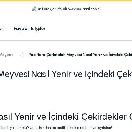
1000 TL Üzeri Ücretsiz Kargo
1000tl ve üzeri 100tl indiirm
eri
Faydalı Bilgiler
Kampanyalı Ürünleri Görüntüle
 Meyvesi
Pasiflora Çarkıfelek Meyvesi Nasıl Yenir ve İçindeki Çek
Meyvesi Nasıl Yenir ve İçindeki Çe
asıl Yenir ve İçindeki Çekirdekler
nir mi, yutulur mu? Üreticisinden en pratik tüketme rehberi ve faydaları!