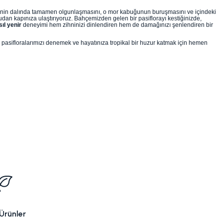
in dalında tamamen olgunlaşmasını, o mor kabuğunun buruşmasını ve içindeki
dan kapınıza ulaştırıyoruz. Bahçemizden gelen bir pasiflorayı kestiğinizde,
ıl yenir
deneyimi hem zihninizi dinlendiren hem de damağınızı şenlendiren bir
e pasifloralarımızı denemek ve hayatınıza tropikal bir huzur katmak için hemen
Ürünler