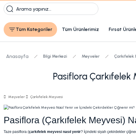
Tüm Kategoriler
Tüm Ürünlerimiz
Fırsat Ürünl
Anasayfa
Bilgi Merkezi
Meyveler
Çarkıfelek
Pasiflora Çarkıfelek 
Meyveler
Çarkıfelek Meyvesi
Pasiflora (Çarkıfelek Meyvesi) N
Taze pasiflora (
çarkıfelek meyvesi nasıl yenir
? İçindeki siyah çekirdekler çiğne