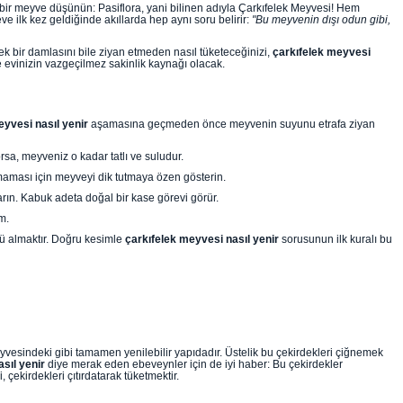
 bir meyve düşünün: Pasiflora, yani bilinen adıyla Çarkıfelek Meyvesi! Hem
e ilk kez geldiğinde akıllarda hep aynı soru belirir:
"Bu meyvenin dışı odun gibi,
k bir damlasını bile ziyan etmeden nasıl tüketeceğinizi,
çarkıfelek meyvesi
evinizin vazgeçilmez sakinlik kaynağı olacak.
eyvesi nasıl yenir
aşamasına geçmeden önce meyvenin suyunu etrafa ziyan
a, meyveniz o kadar tatlı ve suludur.
maması için meyveyi dik tutmaya özen gösterin.
arın. Kabuk adeta doğal bir kase görevi görür.
m.
zü almaktır. Doğru kesimle
çarkıfelek meyvesi nasıl yenir
sorusunun ilk kuralı bu
 meyvesindeki gibi tamamen yenilebilir yapıdadır. Üstelik bu çekirdekleri çiğnemek
sıl yenir
diye merak eden ebeveynler için de iyi haber: Bu çekirdekler
ekirdekleri çıtırdatarak tüketmektir.