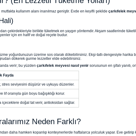
r? (En Lezzetli Tüketme Yolları)
e mutfakta kullanım alanı inanılmaz geniştir. Evde en keyifli şekilde
çarkıfelek meyv
ali)
an çekirdekleriyle birlikte tüketmek en yaygın yöntemdir. Akşam saatlerinde tüketi
yenler için en hafif ve doğal reçete budur.
e yoğurdunuzun üzerine sos olarak dökebilirsiniz. Ekşi-tatlı dengesiyle harika bir 
rudan dökerek gurme lezzetler elde edebilirsiniz.
 oranda verir; bu yüzden
çarkıfelek meyvesi nasıl yenir
sorusunun en şifalı yanıtı, o
ük Fayda
r, stres seviyesini düşürür ve uykuyu düzenler.
e lif oranıyla gün boyu bağışıklığı korur.
 içeceklere doğal tat verir, antioksidan sağlar.
ralarımız Neden Farklı?
dan daha hamken koparılıp konteynerlerde haftalarca yolculuk yapar. Eve getirip kes