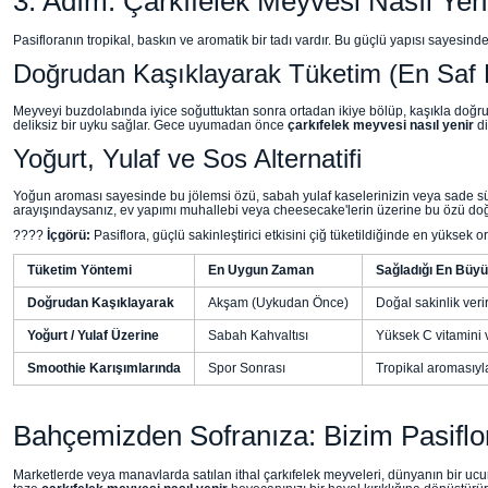
3. Adım: Çarkıfelek Meyvesi Nasıl Yeni
Pasifloranın tropikal, baskın ve aromatik bir tadı vardır. Bu güçlü yapısı sayesind
Doğrudan Kaşıklayarak Tüketim (En Saf H
Meyveyi buzdolabında iyice soğuttuktan sonra ortadan ikiye bölüp, kaşıkla doğrud
deliksiz bir uyku sağlar. Gece uyumadan önce
çarkıfelek meyvesi nasıl yenir
di
Yoğurt, Yulaf ve Sos Alternatifi
Yoğun aroması sayesinde bu jölemsi özü, sabah yulaf kaselerinizin veya sade süzm
arayışındaysanız, ev yapımı muhallebi veya cheesecake'lerin üzerine bu özü doğ
????
İçgörü:
Pasiflora, güçlü sakinleştirici etkisini çiğ tüketildiğinde en yüksek
Tüketim Yöntemi
En Uygun Zaman
Sağladığı En Büy
Doğrudan Kaşıklayarak
Akşam (Uykudan Önce)
Doğal sakinlik veri
Yoğurt / Yulaf Üzerine
Sabah Kahvaltısı
Yüksek C vitamini v
Smoothie Karışımlarında
Spor Sonrası
Tropikal aromasıyla
Bahçemizden Sofranıza: Bizim Pasiflo
Marketlerde veya manavlarda satılan ithal çarkıfelek meyveleri, dünyanın bir ucun