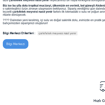
taze
çarkıfelek meyvesi nasıl yenir
heyecanınızı bir hayal kırıklığına dönüştürür
Biz ise bu şifa dolu tropikal mucizeyi, ülkemizin en verimli, bol güneşli Akd
o sakinleştirici özün zirveye ulaşmasını bekliyoruz. Sipariş verdiğiniz gün dal
lezzetli
çarkıfelek meyvesi nasıl yenir
farkını ilk lokmadaki o sulu ve yoğun a
ritüele dönüşecek.
???? Dalından yeni kesilmiş, içi sulu ve doğal sakinlik dolu, evinizde en pratik ş
bahçemizden siparişinizi oluşturun!
Bilgi Merkezi Etiketleri :
çarkıfelek meyvesi nasıl yenir
Bilgi Merkezi
Hızlı 