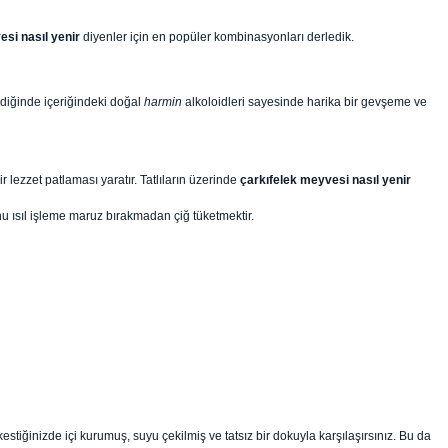
esi nasıl yenir
diyenler için en popüler kombinasyonları derledik.
ldiğinde içeriğindeki doğal
harmin
alkoloidleri sayesinde harika bir gevşeme ve
lezzet patlaması yaratır. Tatlıların üzerinde
çarkıfelek meyvesi nasıl yenir
nu ısıl işleme maruz bırakmadan çiğ tüketmektir.
tiğinizde içi kurumuş, suyu çekilmiş ve tatsız bir dokuyla karşılaşırsınız. Bu da