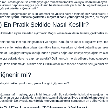
dıran, kesildiğinde ise etrafa yaydığı o muazzam tropikal kokuyla insanı büyüleyen
un vitamin deposu içeriğiyle çocukların beslenmesinde yer bulan bu egzotik meyve ev
çıtır çekirdekler çiğnenir mi?"
eyin. Bahçemizden en sulu, aroması en yüksek haliyle topladığımız pasifloraları te
adım anlatıyoruz. Mutfakta
çarkıfelek meyvesi nasıl yenir
öğrendiğinizde, bu meyve 
 En Pratik Şekilde Nasıl Kesilir?
ı kabuktan ziyan etmeden ayırmaktır. Doğru kesim tekniklerini bilmek,
çarkıfelek m
lar henüz tam olgunlaşmamıştır ve ekşidir. Kabuğu ne kadar buruşuk ve koyu mors
mıyla enlemesine (tam ortasından) ikiye kesin. Keserken içindeki değerli suyun ak
u bir tatlı kaşığı yardımıyla kabuğundan sıyırarak doğrudan kaseye veya ağzınıza akt
o çıtır çekirdeklere ne yapmak gerekir? Gelin en çok merak edilen o konuya geçeli
 fazla zorlamayın; o kısım acıdır. Bizim amacımız sadece ortadaki sarı, jölemsi ö
Çiğnenir mi?
 çekirdekler yutulur mu, yoksa kivi gibi çiğnenir mi?
zınıza hafif mayhoş, çıtır çıtır bir lezzet gelir. Bu çekirdekler tıpkı kivi veya ejder
ağı olan bu çıtır çekirdekler sindirim sistemini düzenler. Evde
çarkıfelek meyvesi na
 desteğidir. Dolayısıyla
çarkıfelek meyvesi nasıl yenir
sorusunun en doğru yöntemi, ç