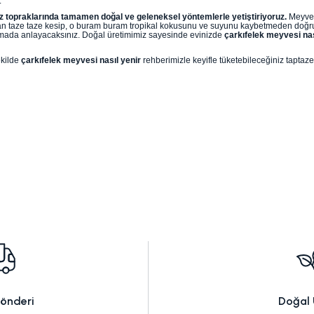
.
eniz topraklarında tamamen doğal ve geleneksel yöntemlerle yetiştiriyoruz.
Meyven
ından taze taze kesip, o buram buram tropikal kokusunu ve suyunu kaybetmeden doğru
romada anlayacaksınız. Doğal üretimimiz sayesinde evinizde
çarkıfelek meyvesi nas
ekilde
çarkıfelek meyvesi nasıl yenir
rehberimizle keyifle tüketebileceğiniz taptaz
Gönderi
Doğal 