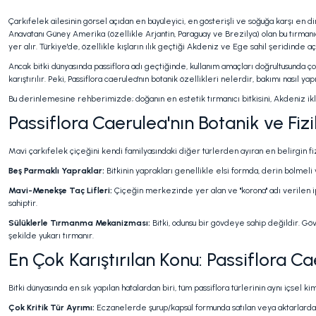
Çarkıfelek ailesinin görsel açıdan en büyüleyici, en gösterişli ve soğuğa karşı en d
Anavatanı Güney Amerika (özellikle Arjantin, Paraguay ve Brezilya) olan bu tırman
yer alır. Türkiye'de, özellikle kışların ılık geçtiği Akdeniz ve Ege sahil şeridinde
Ancak bitki dünyasında passiflora adı geçtiğinde, kullanım amaçları doğrultusunda çok
karıştırılır. Peki, Passiflora caerulea'nın botanik özellikleri nelerdir, bakımı nasıl
Bu derinlemesine rehberimizde; doğanın en estetik tırmanıcı bitkisini, Akdeniz iklim
Passiflora Caerulea'nın Botanik ve Fizi
Mavi çarkıfelek çiçeğini kendi familyasındaki diğer türlerden ayıran en belirgin fizi
Beş Parmaklı Yapraklar:
Bitkinin yaprakları genellikle elsi formda, derin bölmeli
Mavi-Menekşe Taç Lifleri:
Çiçeğin merkezinde yer alan ve "korona" adı verilen ip
sahiptir.
Sülüklerle Tırmanma Mekanizması:
Bitki, odunsu bir gövdeye sahip değildir. Göv
şekilde yukarı tırmanır.
En Çok Karıştırılan Konu: Passiflora Ca
Bitki dünyasında en sık yapılan hatalardan biri, tüm passiflora türlerinin aynı içsel 
Çok Kritik Tür Ayrımı:
Eczanelerde şurup/kapsül formunda satılan veya aktarlardan 