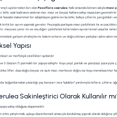
irençli üyelerinden biri olan
Passiflora caerulea
, halk arasında bilinen adıyla
mavi ça
ıcı bitki, saat kadranını andıran mor, mavi ve beyaz hatlara sahip muazzam geometrik
 açık havada mükemmel bir adaptasyon gösteren bu bitki, bahçe çitlerini, pergolaları ve
 kritik bir ayrım yapmak gerekir. Peyzajda parlayan mavi çarkıfelek ile eczacılıkta ve b
 yapılır, meyvesi yenir mi ve onu diğer çarkıfelek türlerinden ayıran temel unsurlar nele
indeki gelişim stratejilerini, bakım sırlarını ve doğru bilinen yanlışları adım adım in
ksel Yapısı
ksel ve morfolojik özellikleri şunlardır:
 ve 5 (bazen 7) parmaklı bir yapıya sahiptir. Koyu yeşil, parlak ve pürüzsüz yüzeyiyle
liksi lifler, dışa doğru beyaz ve açık mavi, merkeze doğru ise koyu menekşe/mor halka
de boğumlarından çıkardığı yay benzeri ince "sülükler" yardımıyla tellere, çitlere, ağa
erulea Sakinleştirici Olarak Kullanılır m
kimyaya sahip olduğunu düşünmektir.
zihni yatıştırmak, uykuyu düzenlemek amacıyla kurutulmuş yaprak olarak aldığınız şifa