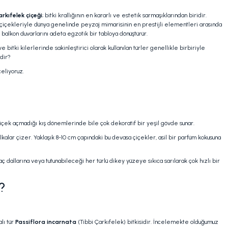
rkıfelek çiçeği
; bitki krallığının en kararlı ve estetik sarmaşıklarından biridir.
 çiçekleriyle dünya genelinde peyzaj mimarisinin en prestijli elementleri arasında
 balkon duvarlarını adeta egzotik bir tabloya dönüştürür.
itki kilerlerinde sakinleştirici olarak kullanılan türler genellikle birbiriyle
rdir?
celiyoruz.
 çiçek açmadığı kış dönemlerinde bile çok dekoratif bir yeşil gövde sunar.
lar çizer. Yaklaşık 8-10 cm çapındaki bu devasa çiçekler, asil bir parfüm kokusuna
ç dallarına veya tutunabileceği her türlü dikey yüzeye sıkıca sarılarak çok hızlı bir
ı?
lı tür
Passiflora incarnata
(Tıbbi Çarkıfelek) bitkisidir. İncelemekte olduğumuz