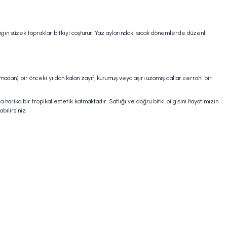
in süzek topraklar bitkiyi coşturur. Yaz aylarındaki sıcak dönemlerde düzenli
adan) bir önceki yıldan kalan zayıf, kurumuş veya aşırı uzamış dallar cerrahi bir
harika bir tropikal estetik katmaktadır. Saflığı ve doğru bitki bilgisini hayatımızın
bilirsiniz.