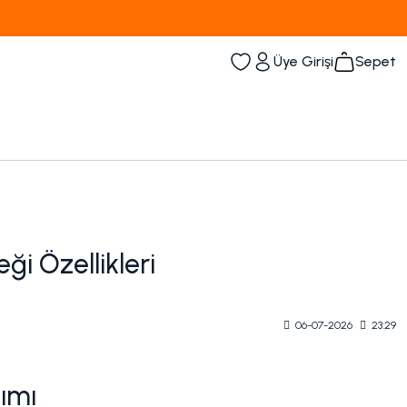
Kampanyalı Ürünleri Görüntüle
Üye Girişi
Sepet
ği Özellikleri
06-07-2026
23:29
kımı