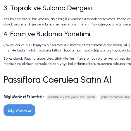
3. Toprak ve Sulama Dengesi
Kök bölgesinde su birikmesini, ağır balçık kıvamındaki toprakları sevmez. Ponza ve
olarak sulanmalı, kışın ise sulama minimuma indirilmelidir. Toprağın çamur kalmamas
4. Form ve Budama Yönetimi
Çok istilacı ve hızlı büyüyen bir sarmaşıktır; kontrol altına alınmadığında birkaç yıl
titizlikle budanmalıdır. Budama, bitkinin hava almasını sağladığı gibi, o yıl açacak ola
Sonuç olarak; Passiflora caerulea, şifalı kilerlerimizde bir çay olarak yer almasa da
merkezine alırken, bahçelerinizde veya balkonlarınızda bu muazzam kaktüs/sarmaşık 
Passiflora Caerulea Satın Al
Bilgi Merkezi Etiketleri :
çarkıfelek meyvesi nasıl yenir
passiflora caerulea
Bilgi Merkezi