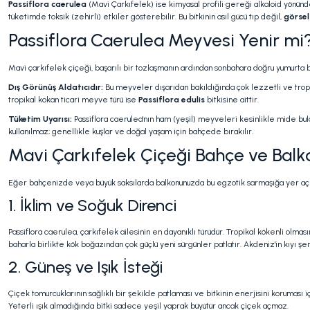
Passiflora caerulea
(Mavi Çarkıfelek) ise kimyasal profili gereği alkaloid yönünde
tüketimde toksik (zehirli) etkiler gösterebilir. Bu bitkinin asıl gücü tıp değil,
görsel
Passiflora Caerulea Meyvesi Yenir mi
Mavi çarkıfelek çiçeği, başarılı bir tozlaşmanın ardından sonbahara doğru yumurta 
Dış Görünüş Aldatıcıdır:
Bu meyveler dışarıdan bakıldığında çok lezzetli ve tropikal
tropikal kokan ticari meyve türü ise
Passiflora edulis
bitkisine aittir.
Tüketim Uyarısı:
Passiflora caerulea'nın ham (yeşil) meyveleri kesinlikle mide bul
kullanılmaz; genellikle kuşlar ve doğal yaşam için bahçede bırakılır.
Mavi Çarkıfelek Çiçeği Bahçe ve Balkon
Eğer bahçenizde veya büyük saksılarda balkonunuzda bu egzotik sarmaşığa yer açmak i
1. İklim ve Soğuk Direnci
Passiflora caerulea, çarkıfelek ailesinin en dayanıklı türüdür. Tropikal kökenli olma
baharla birlikte kök boğazından çok güçlü yeni sürgünler patlatır. Akdeniz'in kıyı ş
2. Güneş ve Işık İsteği
Çiçek tomurcuklarının sağlıklı bir şekilde patlaması ve bitkinin enerjisini koruması i
Yeterli ışık almadığında bitki sadece yeşil yaprak büyütür ancak çiçek açmaz.