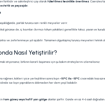
n farklıdır ve sakinleştirici çay olarak
tüketilmesi kesinlikle önerilmez
. Caerulea tü
 estetik ve peyzajdır.
?
büyüklüğünde, parlak turuncu-sarı renkli meyveler verir.
 görünse de, iç kısımları (kırmızı tohum yatakları) genellikle tatsız, yavan ve kurudur.
antısı ve zehirlenmeye yol açabilir. Tamamen olgunlaşmış turuncu meyveleri teknik ola
da Nasıl Yetiştirilir?
stiyorsanız, bitkinin kararlı büyümesi için şu bakım stratejilerini izlemelisiniz:
sına rağmen, kökleri iyice yerleştikten sonra kışın
-10°C ila -15°C
civarındaki kısa süre
eridinde ise kışın yapraklarını dökmeden her dem yeşil kalabilir.
çin
tam güneş veya hafif yarı gölge
alanlar şarttır. Günde en az 4-6 saat doğrudan