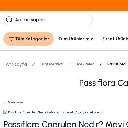
1000 TL Üzeri Ücretsiz Kargo
Tüm Kategoriler
Tüm Ürünlerimiz
Fırsat Ürünl
Anasayfa
Bilgi Merkezi
Meyveler
Passiflora 
Passiflora Ca
Meyveler
Passiflora Caerulea
Nedir? Mavi Ç