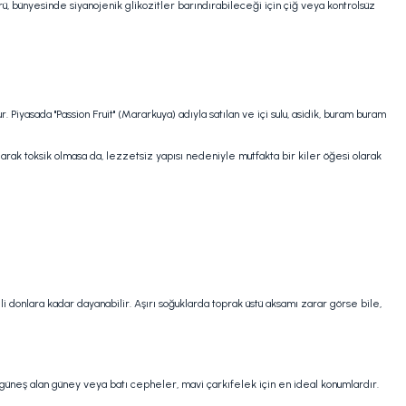
rü, bünyesinde siyanojenik glikozitler barındırabileceği için çiğ veya kontrolsüz
 Piyasada "Passion Fruit" (Mararkuya) adıyla satılan ve içi sulu, asidik, buram buram
rak toksik olmasa da, lezzetsiz yapısı nedeniyle mutfakta bir kiler öğesi olarak
li donlara kadar dayanabilir. Aşırı soğuklarda toprak üstü aksamı zarar görse bile,
 güneş alan güney veya batı cepheler, mavi çarkıfelek için en ideal konumlardır.