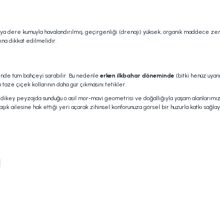
ya dere kumuyla havalandırılmış, geçirgenliği (drenajı) yüksek, organik maddece zeng
ına dikkat edilmelidir.
 içinde tüm bahçeyi sarabilir. Bu nedenle
erken ilkbahar döneminde
(bitki henüz uyanm
n taze çiçek kollarının daha gür çıkmasını tetikler.
, dikey peyzajda sunduğu o asil mor-mavi geometrisi ve doğallığıyla yaşam alanlarımıza 
ailesine hak ettiği yeri açarak zihinsel konforunuza görsel bir huzurla katkı sağlaya