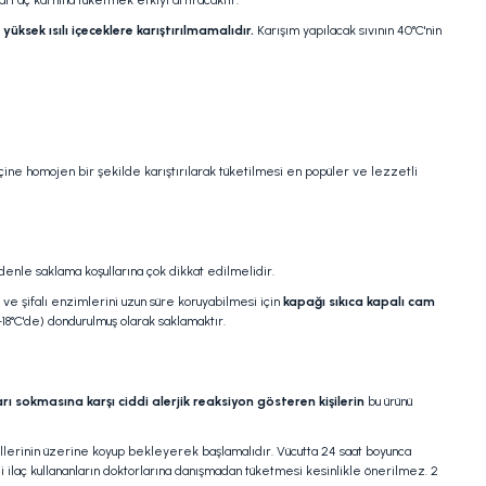
ri aç karnına tüketmek etkiyi artıracaktır.
yüksek ısılı içeceklere karıştırılmamalıdır.
Karışım yapılacak sıvının 40°C'nin
ine homojen bir şekilde karıştırılarak tüketilmesi en popüler ve lezzetli
denle saklama koşullarına çok dikkat edilmelidir.
 ve şifalı enzimlerini uzun süre koruyabilmesi için
kapağı sıkıca kapalı cam
18°C'de) dondurulmuş olarak saklamaktır.
rı sokmasına karşı ciddi alerjik reaksiyon gösteren kişilerin
bu ürünü
llerinin üzerine koyup bekleyerek başlamalıdır. Vücutta 24 saat boyunca
nli ilaç kullananların doktorlarına danışmadan tüketmesi kesinlikle önerilmez. 2