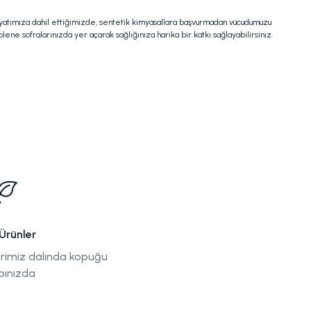
hayatımıza dahil ettiğimizde, sentetik kimyasallara başvurmadan vücudumuzu
ne sofralarınızda yer açarak sağlığınıza harika bir katkı sağlayabilirsiniz.
Ürünler
rimiz dalında kopuğu
pınızda