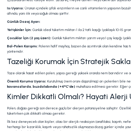
(çözündürülmesi) tavsiye edilir. Bu süreç meyve asitleri veya laktik asit sayesin
Isı Uyarısı:
Ürünün içindeki şifalı enzimlerin ve canlı vitaminlerin yapısının boz
altında, yani ılık veya soğuk olması şarttır.
Günlük Dozaj Ayarı:
Yetişkinler İçin:
Günlük ideal tüketim miktarı 1 ila 2 tatlı kaşığı (yaklaşık 10-15 gra
Çocuklar İçin (2 yaş üzeri):
Günlük tüketim miktarı yarım veya 1 çay kaşığı (yaklaş
Bal-Polen Karışımı:
Polenin hafif mayhoş, bazen de acımtırak olan kendine has ta
yöntemdir.
Tazeliği Korumak İçin Stratejik Sakl
Taze olarak hasat edilen polen, yapısı gereği yüksek oranda nem barındırır ve oda
Önemli Koruma Uyarısı:
Kurutulmuş (nem oranı düşürülmüş) arı polenleri bile nem
kavanozlarda, buzdolabında (+4°C'de)
muhafaza edilmesi gerekir. Eğer çok
Kimler Dikkatli Olmalı? Hayati Alerji 
Polen, doğası gereği son derece güçlü bir alerjen potansiyeline sahiptir. Özelli
tüketirken çok dikkatli olması gerekir.
İlk kez deneyecek olan kişiler, olası bir alerjik reaksiyon (anafilaksi, kaşıntı, n
herhangi bir kızarıklık, kaşıntı veya rahatsızlık oluşmazsa dozaj günler içinde yav