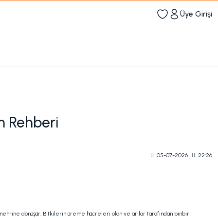
Üye Girişi
im Rehberi
05-07-2026
22:26
ehrine dönüşür. Bitkilerin üreme hücreleri olan ve arılar tarafından binbir