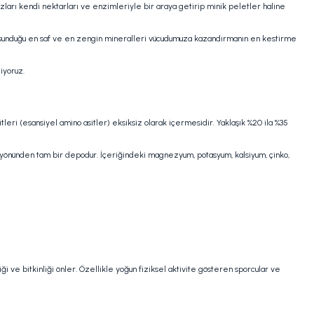
ozları kendi nektarları ve enzimleriyle bir araya getirip minik peletler haline
nın sunduğu en saf ve en zengin mineralleri vücudumuza kazandırmanın en kestirme
iyoruz.
eri (esansiyel amino asitler) eksiksiz olarak içermesidir. Yaklaşık %20 ila %35
sit) yönünden tam bir depodur. İçeriğindeki magnezyum, potasyum, kalsiyum, çinko,
ği ve bitkinliği önler. Özellikle yoğun fiziksel aktivite gösteren sporcular ve