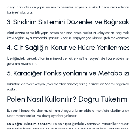
Zengin antioksidan yapısı ve mikro besinleri sayesinde vücudun savunma kalkanın
bariyeri oluşturur.
3. Sindirim Sistemini Düzenler ve Bağırsak 
Aktif enzimler ve lifli yapısı sayesinde sindirim süreçlerini kolaylaştırır. Bağır
katkı sağlar. Aynı zamanda iştahsızlık sorunu yaşayan çocuklarda iştah mekanizması
4. Cilt Sağlığını Korur ve Hücre Yenilenmesi
İçeriğindeki yüksek vitamin, mineral ve nükleik asitler sayesinde hücre bölünmesin
görünüm kazandırır.
5. Karaciğer Fonksiyonlarını ve Metaboli
Vücuttaki detoksifikasyon (toksinlerden arınma) süreçlerinde en önemli organ o
sağlar.
Polen Nasıl Kullanılır? Doğru Tüketi
Bu renkli taneciklerden maksimum biyoyararlanım elde etmek için tüketim alışkan
tüketim yöntemleri ve dozaj ayarları şunlardır:
En Doğru Tüketim Yöntemi:
Polenin içeriğindeki vitamin ve minerallerin vü