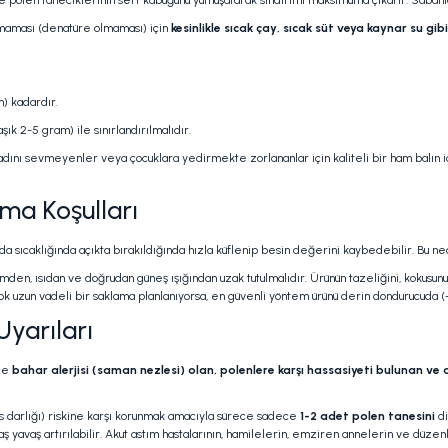
de polen taneciklerinin sert kabuğunu yumuşatarak sindirimi maksimuma çıkarır. Sabahla
ulmaması (denatüre olmaması) için
kesinlikle sıcak çay, sıcak süt veya kaynar su gibi 
m) kadardır.
ık 2-5 gram) ile sınırlandırılmalıdır.
dını sevmeyenler veya çocuklara yedirmekte zorlananlar için kaliteli bir ham balın iç
ama Koşulları
 sıcaklığında açıkta bırakıldığında hızla küflenip besin değerini kaybedebilir. Bu ne
den, ısıdan ve doğrudan güneş ışığından uzak tutulmalıdır. Ürünün tazeliğini, kokusunu
 uzun vadeli bir saklama planlanıyorsa, en güvenli yöntem ürünü derin dondurucuda (-
Uyarıları
kle
bahar alerjisi (saman nezlesi) olan, polenlere karşı hassasiyeti bulunan ve a
efes darlığı) riskine karşı korunmak amacıyla sürece sadece
1-2 adet polen tanesini
di
aş yavaş artırılabilir. Akut astım hastalarının, hamilelerin, emziren annelerin ve düze