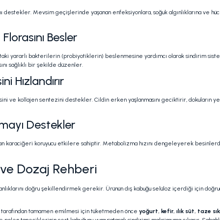
ı destekler. Mevsim geçişlerinde yaşanan enfeksiyonlara, soğuk algınlıklarına ve hüc
Florasını Besler
saktaki yararlı bakterilerin (probiyotiklerin) beslenmesine yardımcı olarak sindirim s
nı sağlıklı bir şekilde düzenler.
ni Hızlandırır
i ve kollajen sentezini destekler. Cildin erken yaşlanmasını geciktirir, dokuların yenil
zmayı Destekler
lan karaciğeri koruyucu etkilere sahiptir. Metabolizma hızını dengeleyerek besinler
m ve Dozaj Rehberi
lıklarını doğru şekillendirmek gerekir. Ürünün dış kabuğu selüloz içerdiği için doğr
cut tarafından tamamen emilmesi için tüketmeden önce
yoğurt, kefir, ılık süt, taze 