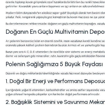
özenle toplanıp kovan girişindeki özel tuzaklarda biriktirilen bu renkli tanecikl
getirirler. Kovandaki yavru arıların büyümesi ve işçi arıların arı sütü üretebilmes
Modern bilim dünyasında "en eksiksiz süper gıda" (biyolojik olarak tam besin) o
yoludur. Peki, rengarenk yapısıyla göz kamaştıran bu kovan mucizesi ne işe yarar,
Bu derinlemesine rehberimizde; doğanın en güçlü multivitamin kaynağını, vücudum
Doğanın En Güçlü Multivitamin Depos
Arı polenini benzersiz kılan en önemli özellik, insan vücudunun kendi kendine se
oranında yüksek kaliteli protein barındıran bu ürün, kırmızı et ve yumurta gibi hay
Bunun yanı sıra A, C, D, E vitaminleri ile özellikle sinir sistemi ve enerji metabo
demir ve selenyum gibi mineraller, rutin, kuvarsitin gibi güçlü antioksidan flavonoi
Polenin Sağlığımıza 5 Büyük Faydası
Düzenli ve doğru miktarlarda tüketildiğinde vücudu hücresel düzeyde besleyen ve
1. Doğal Bir Enerji ve Performans Deposu
İçeriğindeki yoğun B vitaminleri, karbonhidratlar ve amino asitler sayesinde vücuda
yoğun zihinsel tempoda çalışanlar için harika bir doğal performans artırıcıdır.
2. Bağışıklık Sistemini ve Savunma Mekan