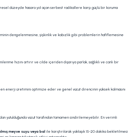
resel düzeyde hasara yol açan serbest radikallere karşı güçlü bir koruma
isteminin dengelenmesine, şişkinlik ve kabızlık gibi problemlerin hafiflemesine
enme hızını artırır ve cilde içeriden dışarıya parlak, sağlıklı ve canlı bir
den enerji üretimini optimize eder ve genel vücut direncinin yüksek kalmasını
udan yutulduğunda vücut tarafından tamamen sindirilemeyebilir. En verimli
sıkılmış meyve suyu veya bal
ile karıştırılarak yaklaşık 15-20 dakika bekletilmesi