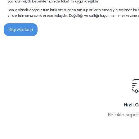
yaşından küçük bebekler için de tüketimi uygun değildir.
Sonuç olarak; doğanın tüm bitki örtüsünden süzülüp arıların emeğiyle taçlanan b
zinde tutmamız son derece kolaydır. Doğallığı ve saflığı hayatınızın merkezine al
Bilgi Merkezi
Hızlı 
Bir tıkla sepe