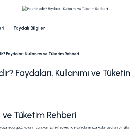
1000 TL Üzeri Ücretsiz Kargo
1000tl ve üzeri 100tl indiirm
eri
Faydalı Bilgiler
Kampanyalı Ürünleri Görüntüle
ir? Faydaları, Kullanımı ve Tüketim Rehberi
ir? Faydaları, Kullanımı ve Tüket
ı ve Tüketim Rehberi
şam döngüsü, kovanın çalışkan işçileri sayesinde sofralarımıza kadar uzanan bir şifa n