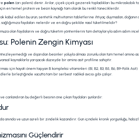
ere
polen
(arı poleni) denir. Arılar, çiçek çiçek gezerek topladıkları bu mikroskobik t
i için en temel protein ve besin kaynağı tam olarak bu renkli taneciklerdir.
larak kabul edilen bu ürün, sentetik multivitamin tabletlerine ihtiyaç duymadan, doğa
 sağlığımıza faydaları nelerdir ve en doğru şekilde nasıl tüketilmelidir?
uza olan faydalarını ve doğru tüketim yöntemlerini tüm detaylarıyla adım adım incel
u: Polenin Zengin Kimyası
ntezleyemediği ve dışarıdan besinler yoluyla alması zorunlu olan tüm temel amino asitl
vansal kaynaklarla yarışacak düzeyde bir amino asit profiline sahiptir.
lizması için hayati önem taşıyan B kompleksi vitaminleri (B1, B2, B3, B5, B6, B9-Folik A
dlerle birleştiğinde vücutta tam bir serbest radikal avcısı gibi çalışır.
 canlandıran bu değerli besinin öne çıkan faydaları şunlardır:
dur
 anında ve uzun süreli bir zindelik kazandırır. Gün içindeki kronik yorgunluğu, halsizli
izmasını Güçlendirir