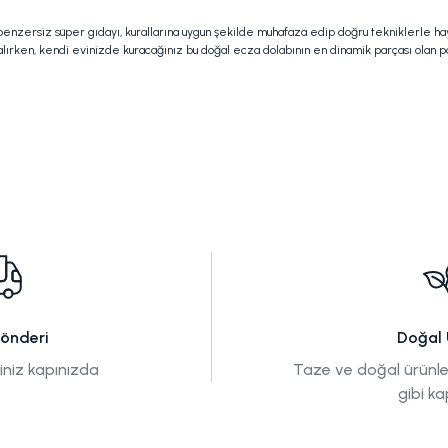
u benzersiz süper gıdayı, kurallarına uygun şekilde muhafaza edip doğru tekniklerle 
ırken, kendi evinizde kuracağınız bu doğal ecza dolabının en dinamik parçası olan pole
Gönderi
Doğal 
tiniz kapınızda
Taze ve doğal ürünle
gibi ka