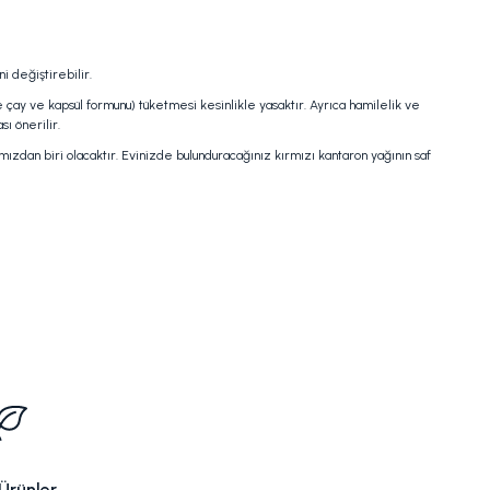
i değiştirebilir.
e çay ve kapsül formunu) tüketmesi kesinlikle yasaktır. Ayrıca hamilelik ve
ı önerilir.
ızdan biri olacaktır. Evinizde bulunduracağınız kırmızı kantaron yağının saf
Ürünler