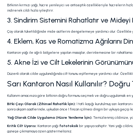
Bitkinin kırmızı yağı, hücre yenileyici ve antiseptik özellikleriyle hücrelerin hız
indirerek cildi hızla iyileştirir.
3. Sindirim Sistemini Rahatlatır ve Mideyi
Çay olarak tüketildiğinde mide asitlerini dengelemeye yardımcı olur. Özellikle gas
4. Eklem, Kas ve Romatizma Ağrılarını Dind
Kantaron yağı ile ağrılı bölgelere yapılan masajlar, derinlemesine bir rahatlama sa
5. Akne İzi ve Cilt Lekelerinin Görünümün
Düzenli olarak cilde uygulandığında cilt tonunu eşitlemeye yardımcı olur. Özellikle
Sarı Kantaron Nasıl Kullanılır? Doğr
Kullanım amacınıza göre bitkinin doğru formunu seçmek ve doğru uygulamak en y
Bitki Çayı Olarak (Zihinsel Rahatlık İçin):
1 tatlı kaşığı kurutulmuş sarı kantar
sonra akşam saatlerinde, uykudan önce 1 fincan içilmesi dingin bir uykuya geçişi kol
Yağ Olarak Cilde Uygulama (Hücre Yenileme İçin):
Temizlenmiş cildinize, ya
Kritik Cilt Uyarısı:
Kantaron yağı
fototoksik
bir yapıya sahiptir. Yani yağı cil
güneşe çıkmamaya özen göstermelisiniz.