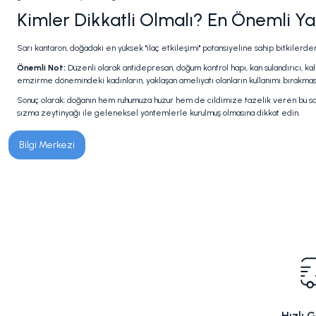
Kimler Dikkatli Olmalı? En Önemli Yan
Sarı kantaron, doğadaki en yüksek "ilaç etkileşimi" potansiyeline sahip bitkilerden 
Önemli Not:
Düzenli olarak antidepresan, doğum kontrol hapı, kan sulandırıcı, kal
emzirme dönemindeki kadınların, yaklaşan ameliyatı olanların kullanımı bırakması 
Sonuç olarak; doğanın hem ruhumuza huzur hem de cildimize tazelik veren bu sarı ç
sızma zeytinyağı ile geleneksel yöntemlerle kurulmuş olmasına dikkat edin.
Bilgi Merkezi
Hızlı 