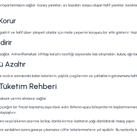
la toparlanmasını sağlar. Güneş yanıkları, ev kazaları sonucu oluşan hafif yanıklar, kes
 Korur
trit ve hafif ülser şikayeti olanlar için mide çeperini koruyucu bir etki gösterir. Hazı
irir
ğlar. Antienflamatuar (iltihap karşıtı) özelliği sayesinde kas sıkışmaları, kulunç ağrıla
ü Azaltır
 sivilce sonrasında kalan lekelerin, yaşlılık çizgilerinin ve çatlakların görünümünü ha
u Tüketim Rehberi
üksek verimi almanızı sağlar:
on çiçeğini bir fincan kaynamış suya ilave edin. Bitkinin uçucu bileşenlerini kaybetme
aylaştırır.
ra veya lekenin üzerine birkaç damla kırmızı kantaron yağı damlatarak masaj yapın.
dinize sürdükten sonra güneşe çıkarsanız ciltte lekelenmelere yol açabilir. Bu nedenl