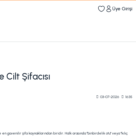
Üye Girişi
Cilt Şifacısı
03-07-2026
16:35
ve en güvenilir şifa kaynaklarından biridir. Halk arasında "binbirdelik otu" veya "kılıç