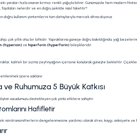
ltteki yaraları hızla onaran kırmızı renkli yağıyla bilinir. Günümüzde hem modern fito
 faydaları nelerdir ve en doğru şekilde nasıl tüketilir?
nın doğru kullanım yöntemlerini tüm detaylarıyla mercek altına alıyoruz.
hip, çok yıllık otsu bir bitkidir. Yapraklarına güneşe doğru bakıldığında, yağ bezelerin
in (hypericin)
ve
hiperforin (hyperforin)
bileşikleridir.
klar, kaliteli bir sızma zeytinyağının içerisine konularak güneşte bekletilir. Çiçek
a demlenmek üzere saklanır.
a ve Ruhumuza 5 Büyük Katkısı
 dıştan vücudumuzu destekleyen çok yönlü etkilere sahiptir:
mlarını Hafifletir
indeki nörotransmitterlerin dengelenmesine yardımcı olarak stres, kaygı, anksiyete ve h
rır