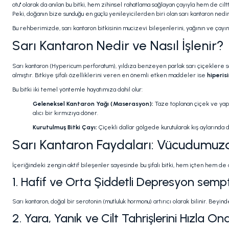
otu" olarak da anılan bu bitki, hem zihinsel rahatlama sağlayan çayıyla hem de ci
Peki, doğanın bize sunduğu en güçlü yenileyicilerden biri olan sarı kantaron nedir,
Bu rehberimizde, sarı kantaron bitkisinin mucizevi bileşenlerini, yağının ve çayı
Sarı Kantaron Nedir ve Nasıl İşlenir?
Sarı kantaron (
Hypericum perforatum
), yıldıza benzeyen parlak sarı çiçeklere sa
almıştır. Bitkiye şifalı özelliklerini veren en önemli etken maddeler ise
hiperis
Bu bitki iki temel yöntemle hayatımıza dahil olur:
Geleneksel Kantaron Yağı (Maserasyon):
Taze toplanan çiçek ve yapra
alıcı bir kırmızıya döner.
Kurutulmuş Bitki Çayı:
Çiçekli dallar gölgede kurutularak kış aylarınd
Sarı Kantaron Faydaları: Vücudumuz
İçeriğindeki zengin aktif bileşenler sayesinde bu şifalı bitki, hem içten hem de
1. Hafif ve Orta Şiddetli Depresyon sempto
Sarı kantaron, doğal bir serotonin (mutluluk hormonu) artırıcı olarak bilinir. Bey
2. Yara, Yanık ve Cilt Tahrişlerini Hızla Ona