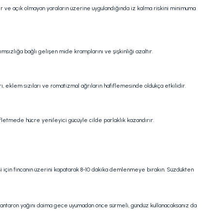
ikler ve açık olmayan yaraların üzerine uygulandığında iz kalma riskini minimuma
msızlığa bağlı gelişen mide kramplarını ve şişkinliği azaltır.
rı, eklem sızıları ve romatizmal ağrıların hafiflemesinde oldukça etkilidir.
fifletmede hücre yenileyici gücüyle cilde parlaklık kazandırır.
mesi için fincanın üzerini kapatarak 8-10 dakika demlenmeye bırakın. Süzdükten
e kantaron yağını daima gece uyumadan önce sürmeli, gündüz kullanacaksanız da