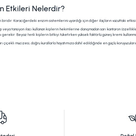
 Etkileri Nelerdir?
biridir. Karaciğerdeki enzim sistemlerini uyardığı için diğer ilaçların vücuttaki etkisin
p veya tansiyon ilacı kullanan kişilerin hekimlerine danışmadan sarı kantaron (özellikl
gerekir. Beyaz tenli kişilerin bitkiyi tüketirken yüksek faktörlü güneş kremi kullanmas
içekli mucizesi, doğru kurallarla hayatımıza dahil edildiğinde en güçlü koruyucularım
Gönderi
Doğal 