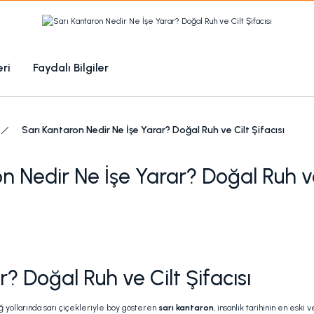
1000 TL Üzeri Ücretsiz Kargo
1000tl ve üzeri 100tl indiirm
eri
Faydalı Bilgiler
Kampanyalı Ürünleri Görüntüle
Sarı Kantaron Nedir Ne İşe Yarar? Doğal Ruh ve Cilt Şifacısı
n Nedir Ne İşe Yarar? Doğal Ruh ve 
? Doğal Ruh ve Cilt Şifacısı
ğ yollarında sarı çiçekleriyle boy gösteren
sarı kantaron
, insanlık tarihinin en eski 