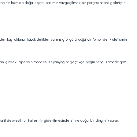
terapinin hem de doğal kişisel bakımın vazgeçilmez bir parçası haline gelmiştir.
den kaynaklanan küçük delikler varmış gibi göründüğü için "binbirdelik otu" ismini
lerin içindeki hiperisin maddesi zeytinyağına geçtikçe, yağın rengi zamanla göz
afif depresif ruh hallerinin giderilmesinde zihne doğal bir dinginlik sunar.