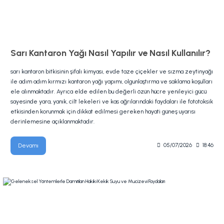
Sarı Kantaron Yağı Nasıl Yapılır ve Nasıl Kullanılır?
sarı kantaron bitkisinin şifalı kimyası, evde taze çiçekler ve sızma zeytinyağı
ile adım adım kırmızı kantaron yağı yapımı, olgunlaştırma ve saklama koşulları
ele alınmaktadır. Ayrıca elde edilen bu değerli özün hücre yenileyici gücü
sayesinde yara, yanık, cilt lekeleri ve kas ağrılarındaki faydaları ile fototoksik
etkisinden korunmak için dikkat edilmesi gereken hayati güneş uyarısı
derinlemesine açıklanmaktadır.
Devamı
05/07/2026
18:46