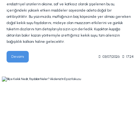
endüstriyel ürünlerin aksine, saf ve katkısız olarak şişelenen bu su,
içeriğindeki yüksek etken maddeler sayesinde adeta doğal bir
antibiyötiktir. Bu yazımızda, mutfağınızın baş köşesinde yer alması gereken
doğal kekik suyu faydalarını, mideye olan muazzam etkilerini ve günlük
tüketim dozlarını tüm detaylarıyla sizin için derledik. Kuşaktan kuşağa
aktarılan bakır kazan yöntemiyle ürettiğimiz kekik suyu, tüm ailenizin
bağışıklık kalkanı haline gelecektir.
Devamı
03/07/2026
17:24