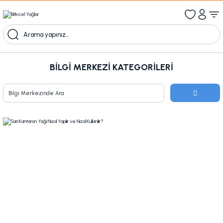
1000 TL Üzeri Ücretsiz Kargo
1000tl ve üzeri 100tl indiirm
Kampanyalı Ürünleri Görüntüle
BILGI MERKEZI KATEGORILERI