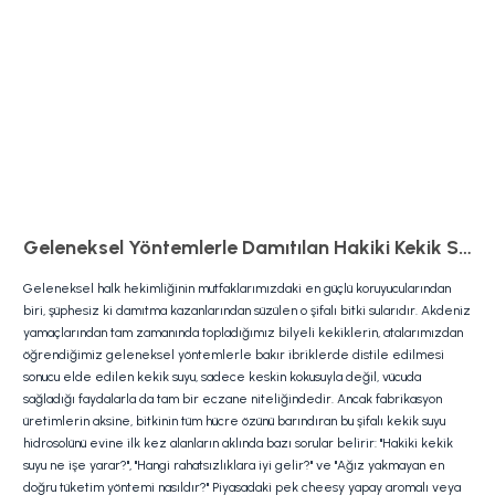
Geleneksel Yöntemlerle Damıtılan Hakiki Kekik Suyu ve Mucizevi Faydaları
Geleneksel halk hekimliğinin mutfaklarımızdaki en güçlü koruyucularından
biri, şüphesiz ki damıtma kazanlarından süzülen o şifalı bitki sularıdır. Akdeniz
yamaçlarından tam zamanında topladığımız bilyeli kekiklerin, atalarımızdan
öğrendiğimiz geleneksel yöntemlerle bakır ibriklerde distile edilmesi
sonucu elde edilen kekik suyu, sadece keskin kokusuyla değil, vücuda
sağladığı faydalarla da tam bir eczane niteliğindedir. Ancak fabrikasyon
üretimlerin aksine, bitkinin tüm hücre özünü barındıran bu şifalı kekik suyu
hidrosolünü evine ilk kez alanların aklında bazı sorular belirir: "Hakiki kekik
suyu ne işe yarar?", "Hangi rahatsızlıklara iyi gelir?" ve "Ağız yakmayan en
doğru tüketim yöntemi nasıldır?" Piyasadaki pek cheesy yapay aromalı veya