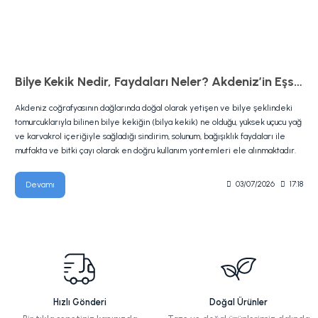
Bilye Kekik Nedir, Faydaları Neler? Akdeniz’in Eşsiz Kokusu
Akdeniz coğrafyasının dağlarında doğal olarak yetişen ve bilye şeklindeki
tomurcuklarıyla bilinen bilye kekiğin (bilya kekik) ne olduğu, yüksek uçucu yağ
ve karvakrol içeriğiyle sağladığı sindirim, solunum, bağışıklık faydaları ile
mutfakta ve bitki çayı olarak en doğru kullanım yöntemleri ele alınmaktadır.
Devamı
03/07/2026
17:18
Hızlı Gönderi
Doğal Ürünler