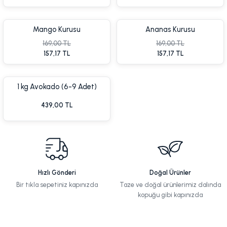
Mango Kurusu
Ananas Kurusu
169,00 TL
169,00 TL
157,17 TL
157,17 TL
Tükendi
1 kg Avokado (6-9 Adet)
%5 İndirim
Yen
439,00 TL
Hızlı Gönderi
Doğal Ürünler
Bir tıkla sepetiniz kapınızda
Taze ve doğal ürünlerimiz dalında
%7 İndirim
%7 İnd
kopuğu gibi kapınızda