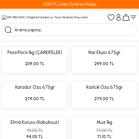
1000 TL Üzeri Ücretsiz Kargo
Passiflora 1kg (ÇARKIFELEK)
Nar Ekşisi 675gr
Meyvesi (PASSİON FRUİT)
239,00 TL
299,00 TL
Karadut Özü 675gr
Kızılcık Özü 675gr
279,00 TL
279,00 TL
Elma Kurusu (Kabuksuz)
Muz 1kg
99,00 TL
79,00 TL
94,05 TL
71,10 TL