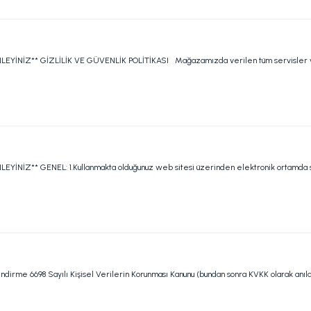
Z** GİZLİLİK VE GÜVENLİK POLİTİKASI Mağazamızda verilen tüm servisler ve Gür
 GENEL: 1.Kullanmakta olduğunuz web sitesi üzerinden elektronik ortamda sipariş
ndirme 6698 Sayılı Kişisel Verilerin Korunması Kanunu (bundan sonra KVKK olarak anılac