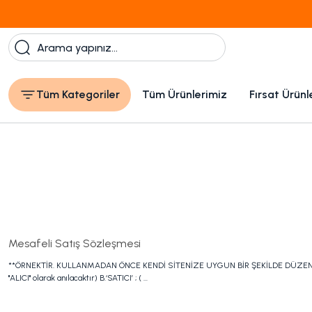
Tüm Kategoriler
Tüm Ürünlerimiz
Fırsat Ürünl
Mesafeli Satış Sözleşmesi
**ÖRNEKTİR. KULLANMADAN ÖNCE KENDİ SİTENİZE UYGUN BİR ŞEKİLDE DÜZENLEYİNİZ**
"ALICI" olarak anılacaktır) B.‘SATICI’ ; ( ...