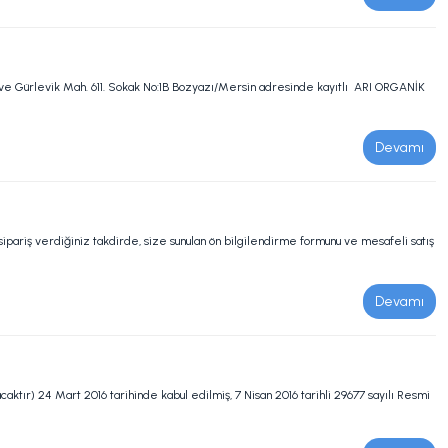
levik Mah. 611. Sokak No:1B Bozyazı/Mersin adresinde kayıtlı ARI ORGANİK
Devamı
 verdiğiniz takdirde, size sunulan ön bilgilendirme formunu ve mesafeli satış
Devamı
aktır) 24 Mart 2016 tarihinde kabul edilmiş, 7 Nisan 2016 tarihli 29677 sayılı Resmi