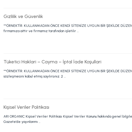
Gizlilik ve Güvenlik
**ÖRNEKTİR. KULLANMADAN ÖNCE KENDİ SİTENİZE UYGUN BİR ŞEKİLDE DÜZENLEYİNİ
firmamıza aittir ve firmamız tarafından işletilir ...
Tüketici Haklari – Cayma – İptal İade Koşullari
**ÖRNEKTİR. KULLANMADAN ÖNCE KENDİ SİTENİZE UYGUN BİR ŞEKİLDE DÜZENLEYİNİZ**
sözleşmesini kabul etmiş sayılırsınız. 2 ...
Kişisel Veriler Politikası
ARI ORGANIC Kişisel Veriler Politikası Kişisel Veriler Kanunu hakkında genel bilgile
Gazete’de yayınlanmı ...