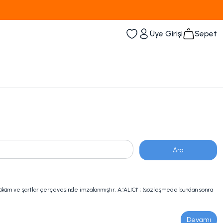
1000tl ve üzeri 100tl indiirm
Üye Girişi
Sepet
 ve şartlar çerçevesinde imzalanmıştır. A.‘ALICI’ ; (sözleşmede bundan sonra
Devamı