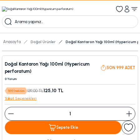
1000 TL Üzeri Ücretsiz Kargo
1000tl ve üzeri 100tl indiirm
Kampanyalı Ürünleri Görüntüle
Anasayfa
Doğal Ürünler
Doğal Kantaron Yağı 100ml (Hypericum 
Doğal Kantaron Yağı 100ml (Hypericum
SON 999 ADET
perforatum)
0 Yorum
125,10 TL
139,00 TL
%10 İndirim
Taksit Seçenekleri
Sepete Ekle