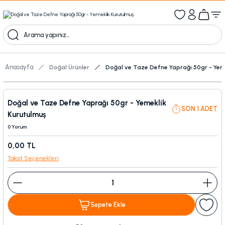
1000 TL Üzeri Ücretsiz Kargo
1000tl ve üzeri 100tl indiirm
Kampanyalı Ürünleri Görüntüle
Anasayfa
Doğal Ürünler
Doğal ve Taze Defne Yaprağı 50gr - Yem
Doğal ve Taze Defne Yaprağı 50gr - Yemeklik
SON 1 ADET
Kurutulmuş
0 Yorum
0,00 TL
Taksit Seçenekleri
Sepete Ekle