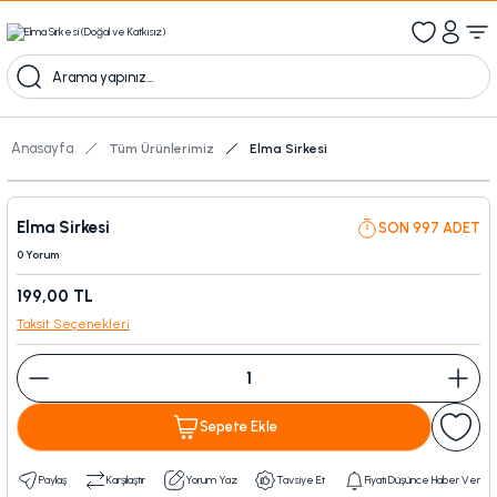
1000 TL Üzeri Ücretsiz Kargo
1000tl ve üzeri 100tl indiirm
Kampanyalı Ürünleri Görüntüle
Anasayfa
Tüm Ürünlerimiz
Elma Sirkesi
Elma Sirkesi
SON 997 ADET
0 Yorum
199,00 TL
Taksit Seçenekleri
Sepete Ekle
Paylaş
Karşılaştır
Yorum Yaz
Tavsiye Et
Fiyatı Düşünce Haber Ver