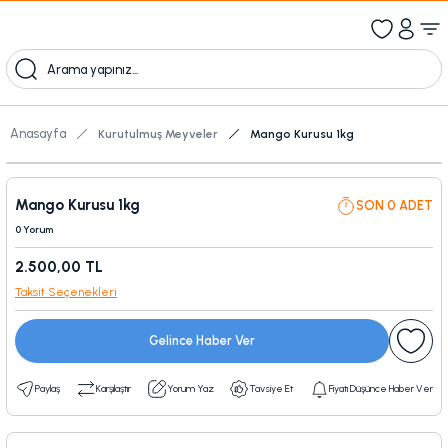
1000 TL Üzeri Ücretsiz Kargo
1000tl ve üzeri 100tl indiirm
Kampanyalı Ürünleri Görüntüle
Anasayfa
Kurutulmuş Meyveler
Mango Kurusu 1kg
Mango Kurusu 1kg
SON 0 ADET
0 Yorum
2.500,00 TL
Taksit Seçenekleri
Gelince Haber Ver
Paylaş
Karşılaştır
Yorum Yaz
Tavsiye Et
Fiyatı Düşünce Haber Ver