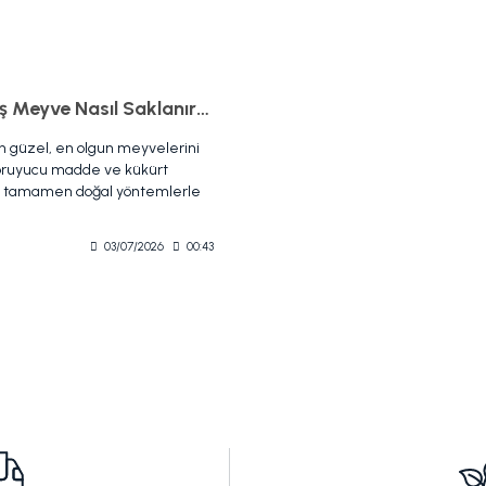
Kurutulmuş Meyve Nasıl Saklanır? Nem ve Böceklenmeyi Önleme Yolları
n güzel, en olgun meyvelerini
koruyucu madde ve kükürt
, tamamen doğal yöntemlerle
alarınıza ulaştırıyoruz. İçindeki
ti ve vitaminleri
03/07/2026
00:43
da, kurutulmuş meyveler hem
çin harika birer sağlıklı
hem de mutfaklarımızın
haline geliyor. Ancak koruyucu
çermeyen saf gıdaların raf
ak, mutfakta doğru adımları
r. Pek çok kişinin aklında aynı
tkısız kurutulmuş meyve nasıl
 "Nemlenip böceklenmesi nasıl
yasal işlem görmüş endüstriyel
a açıkta kalsa bile