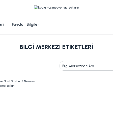
1000 TL Üzeri Ücretsiz Kargo
1000tl ve üzeri 100tl indiirm
eri
Faydalı Bilgiler
Kampanyalı Ürünleri Görüntüle
BILGI MERKEZI ETIKETLERI