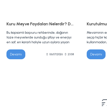
Kuru Meyve Faydaları Nelerdir? Doğal Sağlıklı Kuru Meyveler
Bu kapsamlı başvuru rehberinde, doğanın
Mevsiminin e
taze meyvelerde sunduğu şifayı ve enerjiyi
seçip hiçbir 
en saf, en kararlı haliyle uzun aylara yayan
kullanmadan
kuru meyve ekosistemi ele alınmaktadır.
kurutarak sofr
Yazıda; meyvelerin bünyesindeki suyun
su uçup lezze
Devamı
Devamı
06/07/2026
23:58
uçurulmasıyla besin liflerinin, minerallerin ve
hapsolduğun
antioksidanların nasıl birer enerji
bebeklerimiz i
konsantresine dönüştüğü incelenirken;
atıştırmalık 
kilerlerin demirbaşları olan kuru incir, kuru
vazgeçilmezi 
kayısı ve kuru üzüm gibi geleneksel
kimyasallar i
lezzetlerin sağlığa faydaları, katkısız
ömrünü uzatm
(kükürtsüz) kuru meyve seçmenin püf
atmaktan geçe
noktaları ve aktif besin değerlerini koruyacak
soru var: "Ka
doğru saklama koşulları adım adım masaya
saklanır?" ve
yatırılmaktadır.
önlenir?" Kim
ürünler aylarc