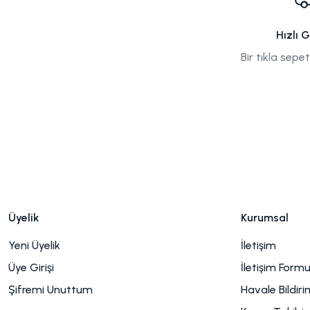
bozulmazken, 
yapanların m
hassastır. Bu
Hızlı 
hazırlanan ku
Bir tıkla sepe
sorusunun cev
böceklenmeyi s
birlikte sizin 
Üyelik
Kurumsal
Yeni Üyelik
İletişim
Üye Girişi
İletişim Form
Şifremi Unuttum
Havale Bildir