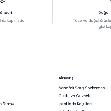
bizim gibi doğal üretim
eyveleri neme ve havaya karşı
 yazımızda, binbir emekle
Gönderi
Doğal 
rutulmuş meyve nasıl saklanır
tiniz kapınızda
Taze ve doğal ürünle
aplarını, nemi ve
gibi ka
ıfıra indirecek üretici sırlarıyla
için derledik.
Alışveriş
Mesafeli Satış Sözleşmesi
u
Gizlilik ve Güvenlik
im Formu
İptal İade Koşullari