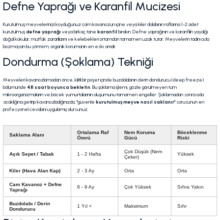
Defne Yaprağı ve Karanfil Mucizesi
Kurutulmuş meyvelerinizi koyduğunuz cam kavanozun içine veya kiler dolabının raflarına 1-2 adet
kurutulmuş
defne yaprağı
veya birkaç tane
karanfil
bırakın. Defne yaprağının ve karanfilin yaydığı
doğal kokular, mutfak zararlılarını ve kelebekleri ortamdan tamamen uzak tutar. Meyvelerin tadını asla
bozmayan bu yöntem, organik korumanın en eski sırrıdır.
Dondurma (Şoklama) Tekniği
Meyveleri kavanozlamadan önce, kilitli bir poşet içinde buzdolabının derin dondurucu (deep freeze)
bölümünde
48 saat boyunca bekletin
. Bu şoklama işlemi, gözle görülmeyen tüm
mikroorganizmaların ve böcek yumurtalarının oluşumunu tamamen engeller. Şoklamadan sonra oda
sıcaklığına getirip kavanozladığınızda, "güvenle
kurutulmuş meyve nasıl saklanır
" sorusunun en
profesyonel cevabını uygulamış olursunuz.
Ortalama Raf
Nem Koruma
Böceklenme
Saklama Alanı
Ömrü
Gücü
Riski
Çok Düşük (Nem
Açık Sepet / Tabak
1 - 2 Hafta
Yüksek
Çeker)
Kiler (Hava Alan Kap)
2 - 3 Ay
Orta
Orta
Cam Kavanoz + Defne
6 - 9 Ay
Çok Yüksek
Sıfıra Yakın
Yaprağı
Buzdolabı / Derin
1 Yıl +
Maksimum
Sıfır
Dondurucu