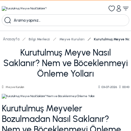
1000 TL Üzeri Ücretsiz Kargo
1000tl ve üzeri 100tl indiirm
Kampanyalı Ürünleri Görüntüle
Anasayfa
Bilgi Merkezi
Meyve Kuruları
Kurutulmuş Meyve Nas
Kurutulmuş Meyve Nasıl
Saklanır? Nem ve Böceklenmeyi
Önleme Yolları
Meyve Kuruları
03-07-2026
00:43
Kurutulmuş Meyveler
Bozulmadan Nasıl Saklanır?
Nem ve Böceklenmeyi Önleme