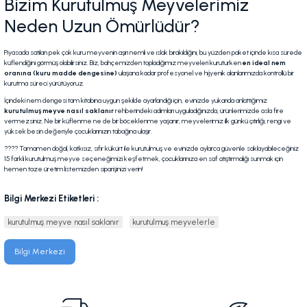
Bizim Kurutulmuş Meyvelerimiz
Neden Uzun Ömürlüdür?
Piyasada satılan pek çok kuru meyvenin aşırı nemli ve ıslak bırakıldığını, bu yüzden paket içinde kısa sürede
küflendiğini görmüş olabilirsiniz. Biz, bahçemizden topladığımız meyveleri kuruturken
en ideal nem
oranına (kuru madde dengesine)
ulaşana kadar profesyonel ve hijyenik alanlarımızda kontrollü bir
kurutma süreci yürütüyoruz.
İçindeki nem dengesi tam kitabına uygun şekilde ayarlandığı için, evinizde yukarıda anlattığımız
kurutulmuş meyve nasıl saklanır
rehberindeki adımları uyguladığınızda, ürünlerimizde asla fire
vermezsiniz. Ne bir küflenme ne de bir böceklenme yaşanır; meyvelerimiz ilk günkü çıtırlığı, rengi ve
yüksek besin değeriyle çocuklarınızın tabağına ulaşır.
???? Tamamen doğal, katkısız, sıfır kükürt ile kurutulmuş ve evinizde aylarca güvenle saklayabileceğiniz
15 farklı kurutulmuş meyve seçeneğimizi keşfetmek, çocuklarınıza en saf atıştırmalığı sunmak için
hemen taze üretim listemizden siparişinizi verin!
Bilgi Merkezi Etiketleri :
kurutulmuş meyve nasıl saklanır
kurutulmuş meyvelerle
Bilgi Merkezi