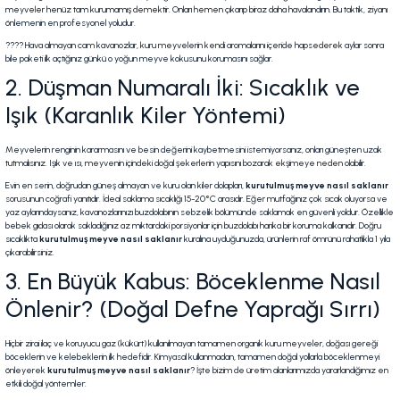
meyveler henüz tam kurumamış demektir. Onları hemen çıkarıp biraz daha havalandırın. Bu taktik, ziyanı
önlemenin en profesyonel yoludur.
???? Hava almayan cam kavanozlar, kuru meyvelerin kendi aromalarını içeride hapsederek aylar sonra
bile paketi ilk açtığınız günkü o yoğun meyve kokusunu korumasını sağlar.
2. Düşman Numaralı İki: Sıcaklık ve
Işık (Karanlık Kiler Yöntemi)
Meyvelerin renginin kararmasını ve besin değerini kaybetmesini istemiyorsanız, onları güneşten uzak
tutmalısınız. Işık ve ısı, meyvenin içindeki doğal şekerlerin yapısını bozarak ekşimeye neden olabilir.
Evin en serin, doğrudan güneş almayan ve kuru olan kiler dolapları,
kurutulmuş meyve nasıl saklanır
sorusunun coğrafi yanıtıdır. İdeal saklama sıcaklığı 15-20°C arasıdır. Eğer mutfağınız çok sıcak oluyorsa ve
yaz aylarındaysanız, kavanozlarınızı buzdolabının sebzelik bölümünde saklamak en güvenli yoldur. Özellikle
bebek gıdası olarak sakladığınız az miktardaki porsiyonlar için buzdolabı harika bir koruma kalkanıdır. Doğru
sıcaklıkta
kurutulmuş meyve nasıl saklanır
kuralına uyduğunuzda, ürünlerin raf ömrünü rahatlıkla 1 yıla
çıkarabilirsiniz.
3. En Büyük Kabus: Böceklenme Nasıl
Önlenir? (Doğal Defne Yaprağı Sırrı)
Hiçbir zirai ilaç ve koruyucu gaz (kükürt) kullanılmayan tamamen organik kuru meyveler, doğası gereği
böceklerin ve kelebeklerin ilk hedefidir. Kimyasal kullanmadan, tamamen doğal yollarla böceklenmeyi
önleyerek
kurutulmuş meyve nasıl saklanır
? İşte bizim de üretim alanlarımızda yararlandığımız en
etkili doğal yöntemler: