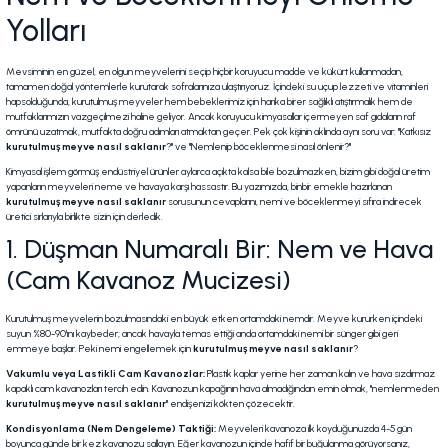
Yolları
Mevsiminin en güzel, en olgun meyvelerini seçip hiçbir koruyucu madde ve kükürt kullanmadan,
tamamen doğal yöntemlerle kurutarak sofralarınıza ulaştırıyoruz. İçindeki su uçup lezzeti ve vitaminleri
hapsolduğunda, kurutulmuş meyveler hem bebeklerimiz için harika birer sağlıklı atıştırmalık hem de
mutfaklarımızın vazgeçilmezi haline geliyor. Ancak koruyucu kimyasallar içermeyen saf gıdaların raf
ömrünü uzatmak, mutfakta doğru adımları atmaktan geçer. Pek çok kişinin aklında aynı soru var:
"Katkısız
kurutulmuş meyve nasıl saklanır
?"
ve
"Nemlenip böceklenmesi nasıl önlenir?"
Kimyasal işlem görmüş endüstriyel ürünler aylarca açıkta kalsa bile bozulmazken, bizim gibi doğal üretim
yapanların meyveleri neme ve havaya karşı hassastır. Bu yazımızda, binbir emekle hazırlanan
kurutulmuş meyve nasıl saklanır
sorusunun cevaplarını, nemi ve böceklenmeyi sıfıra indirecek
üretici sırlarıyla birlikte sizin için derledik.
1. Düşman Numaralı Bir: Nem ve Hava
(Cam Kavanoz Mucizesi)
Kurutulmuş meyvelerin bozulmasındaki en büyük etken ortamdaki nemdir. Meyve kururken içindeki
suyun %80-90'ını kaybeder; ancak havayla temas ettiği anda ortamdaki nemi bir sünger gibi geri
emmeye başlar. Peki nemi engellemek için
kurutulmuş meyve nasıl saklanır
?
Vakumlu veya Lastikli Cam Kavanozlar:
Plastik kaplar yerine her zaman kalın ve hava sızdırmaz
kapaklı cam kavanozları tercih edin. Kavanozun kapağının hava almadığından emin olmak, "nemlenmeden
kurutulmuş meyve nasıl saklanır
" endişenizi kökten çözecektir.
Kondisyonlama (Nem Dengeleme) Taktiği:
Meyveleri kavanoza ilk koyduğunuzda 4-5 gün
boyunca günde bir kez kavanozu sallayın. Eğer kavanozun içinde hafif bir buğulanma görüyorsanız,