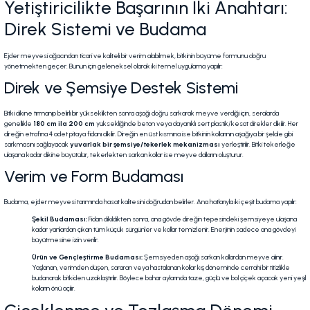
Yetiştiricilikte Başarının İki Anahtarı:
Direk Sistemi ve Budama
Ejder meyvesi ağacından ticari ve kaliteli bir verim alabilmek, bitkinin büyüme formunu doğru
yönetmekten geçer. Bunun için geleneksel olarak iki temel uygulama yapılır:
Direk ve Şemsiye Destek Sistemi
Bitki dikine tırmanıp belirli bir yükseklikten sonra aşağı doğru sarkarak meyve verdiği için, seralarda
genellikle
180 cm ila 200 cm
yüksekliğinde beton veya dayanıklı sert plastik/kesat direkler dikilir. Her
direğin etrafına 4 adet pitaya fidanı dikilir. Direğin en üst kısmına ise bitkinin kollarının aşağıya bir şelale gibi
sarkmasını sağlayacak
yuvarlak bir şemsiye/tekerlek mekanizması
yerleştirilir. Bitki tekerleğe
ulaşana kadar dikine büyütülür, tekerlekten sarkan kollar ise meyve dallarını oluşturur.
Verim ve Form Budaması
Budama, ejder meyvesi tarımında hasat kalitesini doğrudan belirler. Ana hatlarıyla iki çeşit budama yapılır:
Şekil Budaması:
Fidan dikildikten sonra, ana gövde direğin tepesindeki şemsiyeye ulaşana
kadar yanlardan çıkan tüm küçük sürgünler ve kollar temizlenir. Enerjinin sadece ana gövdeyi
büyütmesine izin verilir.
Ürün ve Gençleştirme Budaması:
Şemsiyeden aşağı sarkan kollardan meyve alınır.
Yaşlanan, verimden düşen, sararan veya hastalanan kollar kış döneminde cerrahi bir titizlikle
budanarak bitkiden uzaklaştırılır. Böylece bahar aylarında taze, güçlü ve bol çiçek açacak yeni yeşil
kolların önü açılır.