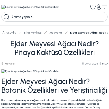
1000 TL Üzeri Ücretsiz Kargo
1000tl ve üzeri 100tl indiirm
Kampanyalı Ürünleri Görüntüle
Anasayfa
Bilgi Merkezi
Meyveler
Ejder Meyvesi Ağacı Nedir? 
Ejder Meyvesi Ağacı Nedir?
Pitaya Kaktüsü Özellikleri
Meyveler
06-07-2026
17:00
Ejder Meyvesi
Ağacı Nedir?
Botanik Özellikleri ve Yetiştiriciliği
Halk arasında
ejder meyvesi ağacı
olarak adlandırılsa da, botanik dünyasında bu bitki ezberlediğimiz
klasik odunsu ağaç yapılarından tamamen farklıdır. Ejder meyvesi (pitaya), kaktüsgiller (
Cactaceae
)
familyasına ait, tırmanıcı ve etli (
sukulent
) yapıda bir
epifitik kaktüstür
. Anavatanı Orta ve Güney