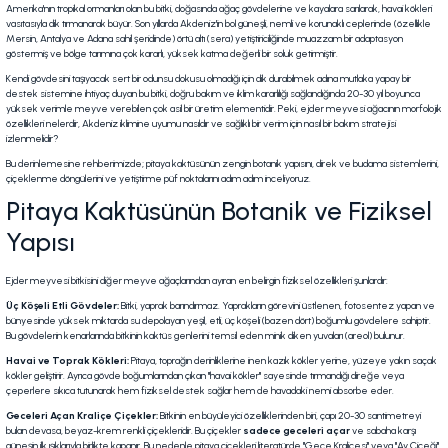
Amerika'nın tropikal ormanları olan bu bitki, doğasında ağaç gövdelerine ve kayalara sarılarak, havai kökleri
vasıtasıyla dik tırmanarak büyür. Son yıllarda Akdeniz'in bol güneşli, nemli ve korunaklı ceplerinde (özellikle
Mersin, Antalya ve Adana sahil şeridinde) örtü altı (sera) yetiştiriciliğinde muazzam bir adaptasyon
göstermiş ve bölge tarımına çok kararlı, yüksek katma değerli bir soluk getirmiştir.
Kendi gövdesini taşıyacak sert bir odunsu dokusu olmadığı için dik durabilmek adına mutlaka yapay bir
destek sistemine ihtiyaç duyan bu bitki, doğru bakım ve iklim kararlılığı sağlandığında 20-30 yıl boyunca
yüksek verimle meyve verebilen çok asil bir üretim elementidir. Peki, ejder meyvesi ağacının morfolojik
özellikleri nelerdir, Akdeniz iklimine uyumu nasıldır ve sağlıklı bir verim için nasıl bir bakım stratejisi
izlenmelidir?
Bu derinlemesine rehberimizde; pitaya kaktüsünün zengin botanik yapısını, direk ve budama sistemlerini,
çiçeklenme döngülerini ve yetiştirme püf noktalarını adım adım inceliyoruz.
Pitaya Kaktüsünün Botanik ve Fiziksel
Yapısı
Ejder meyvesi bitkisini diğer meyve ağaçlarından ayıran en belirgin fiziksel özellikleri şunlardır:
Üç Köşeli Etli Gövdeler:
Bitki, yaprak barındırmaz. Yaprakların görevini üstlenen, fotosentez yapan ve
bünyesinde yüksek miktarda su depolayan yeşil, etli, üç köşeli (bazen dört) boğumlu gövdelere sahiptir.
Bu gövdelerin kenarlarında bitkinin kaktüs genlerini temsil eden minik diken yuvaları (
areol
) bulunur.
Havai ve Toprak Kökleri:
Pitaya, toprağın derinliklerine inen kazık kökler yerine, yüzeye yakın saçak
kökler geliştirir. Ayrıca gövde boğumlarından çıkan "havai kökler" sayesinde tırmandığı direğe veya
çeperlere sıkıca tutunarak hem fiziksel destek sağlar hem de havadaki nemi absorbe eder.
Geceleri Açan Kraliçe Çiçekler:
Bitkinin en büyüleyici özelliklerinden biri, çapı 20-30 santimetreyi
bulan devasa, beyaz-krem renkli çiçekleridir. Bu çiçekler
sadece geceleri açar
ve sabaha karşı
güneşin ilk ışıklarıyla birlikte kapanır. Bu nedenle pitaya çiçekleri literatürde "Gece Kraliçesi" veya "Ay Çiçeği"