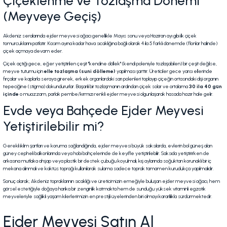
Çiçeklenme ve Tozlaşma Dönemi
(Meyveye Geçiş)
Akdeniz seralarında ejder meyvesi ağacı genellikle Mayıs sonu veya Haziran ayı gibi ilk çiçek
tomurcuklarını patlatır. Kasım ayına kadar hava sıcaklığına bağlı olarak 4 ila 5 farklı dönemde (flonlar halinde)
çiçek açmaya devam eder.
Çiçek açtığı gece, eğer yetiştirilen çeşit "kendine döllek" (kendi poleniyle tozlaşabilen) bir çeşit değilse,
meyve tutumu için
elle tozlaşma (suni dölleme)
yapılması şarttır. Üreticiler gece yarısı ellerinde
fırçalar ve kaplarla seraya girerek, erkek organlardaki sarı polenleri toplayıp çiçeğin ortasındaki dişi organın
tepeciğine (stigma) dokundururlar. Başarılı bir tozlaşmanın ardından çiçek solar ve ortalama
30 ila 40 gün
içinde
o muazzam, parlak pembe/kırmızı renkli ejder meyvesi olgunlaşarak hasada hazır hale gelir.
Evde veya Bahçede Ejder Meyvesi
Yetiştirilebilir mi?
Gerekli iklim şartları ve koruma sağlandığında, ejder meyvesi büyük saksılarda, evlerin bol güneş alan
güney cepheli balkonlarında veya hobi bahçelerinde de keyifle yetiştirilebilir. Saksıda yetiştirirken de
arkasına mutlaka ahşap veya plastik bir destek çubuğu koyulmalı, kış aylarında soğuktan korunaklı bir iç
mekana alınmalı ve kaktüs toprağı kullanılarak sulama sadece toprak tamamen kurudukça yapılmalıdır.
Sonuç olarak; Akdeniz topraklarının sıcaklığı ve üreticimizin emeğiyle buluşan ejder meyvesi ağacı, hem
görsel estetiğiyle doğaya harika bir zenginlik katmakta hem de sunduğu yüksek vitaminli egzotik
meyveleriyle sağlıklı yaşam kilerlerimizin en prestijli üyelerinden biri olmayı kararlılıkla sürdürmektedir.
Ejder Meyvesi Satın Al