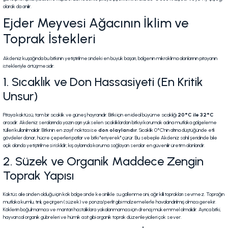
olarak da anılır.
Ejder Meyvesi Ağacının İklim ve
Toprak İstekleri
Akdeniz kuşağında bu bitkinin yetiştirilmesindeki en büyük başarı, bölgenin mikroklima alanlarının pitayanın
istekleriyle örtüşmesidir:
1. Sıcaklık ve Don Hassasiyeti (En Kritik
Unsur)
Pitaya kaktüsü, tam bir sıcaklık ve güneş hayranıdır. Bitki için en ideal büyüme sıcaklığı
20°C ile 32°C
arasıdır. Akdeniz seralarında yazın aşırı yükselen sıcaklıklardan bitkiyi korumak adına mutlaka gölgeleme
tülleri kullanılmalıdır. Bitkinin en zayıf noktası ise
don olaylarıdır
. Sıcaklık 0°C'nin altına düştüğünde etli
gövdeler donar, hücre çeperleri patlar ve bitki "eriyerek" çürür. Bu sebeple Akdeniz sahil şeridinde bile
açık alanda yetiştirilmesi risklidir; kış aylarında koruma sağlayan seralar en güvenilir üretim alanlarıdır.
2. Süzek ve Organik Maddece Zengin
Toprak Yapısı
Kaktüs ailesinden olduğu için kök bölgesinde kesinlikle su göllenmesini, ağır killi toprakları sevmez. Toprağın
mutlaka kumlu, tınlı, geçirgen (süzek) ve ponza/perlit gibi malzemelerle havalandırılmış olması gerekir.
Köklerin boğulmaması ve mantari hastalıklara yakalanmaması için drenaj mükemmel olmalıdır. Ayrıca bitki,
hayvansal organik gübreleri ve hümik asit gibi organik toprak düzenleyicileri çok sever.