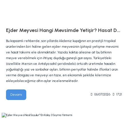
Ejder Meyvesi Hangi Mevsimde Yetişir? Hasat Dönemi
Bu kapsamlı rehberde, son yıllarda Akdeniz kuşağının en prestijli tropikal
ürünlerinden biri haline gelen ejder meyvesinin (pitaya) yetişme mevsimi
ve hasat takvimi ele alınmaktadır. Yazıda; kaktüs ailesine ait bu bitkinin
meyve verebilmek için ihtiyaç duyduğu güneşli gün sayısı, Türkiye'deki
(özellikle Mersin ve Antalya sahil şeridindeki) örtü altı üretimde hasadın
yoğunlaştığı yaz ve sonbahar ayları, bitkinin periyotlar halinde (flonlar) ürün
verme döngüsü ve meyveyi en taze, en ekonomik şekilde kilerimize
ekleyebileceğimiz altın aylar incelenmektedir.
Devamı
06/07/2026
17:21