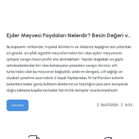
Ejder Meyvesi Faydaları Nelerdir? Besin Değeri ve Kullanımı
Bu kapsamlı rehberde, tropikal iklimlerin ve Akdeniz kuşağının son yıllardaki
en gözde, en şifalı egzotik meyvelerinden biri olan ejder meyvesinin
(pitaya) zengin besin profili ele alınmaktadır. Yazıda; doğadaki en güçlü
antioksidanlardan biri olan betasiyanin yönünden zengin (kırmızı etli
türlerinde) olan bu meyvenin bağışıklık, sindirim dengesi, cilt sağlığı ve
diyabet yönetimi üzerindeki 5 büyük faydasından, fit tariflerden estetik
sunumlara kadar geniş kullanım alanlarına ve tazeliğini uzun süre koruyacak
doğru saklama koşullarına kadar tüm kritik detaylar incelenmektedir.
Devamı
06/07/2026
16:55