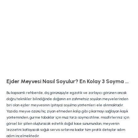
Ejder Meyvesi Nasıl Soyulur? En Kolay 3 Soyma Yöntemi
Bu kapsamlı rehberde, dış görünüşüyle egzotik ve zorlayıcı görünen ancak
doğru teknikler bilindiğinde doğanın en zahmetsiz soyulan meyvelerinden
biri olan ejder meyvesinin (pitaya) soyulma yöntemleri ele alınmaktadır.
Yazıda; meyve özünü hiç ziyan etmeden kalıp gibi çıkarmayı sağlayan kaşık
yönteminden, gurme tabaklar için muz tarzı soyma stiline, misafirleriniz için
görsel bir şölen oluşturacak estetik doğal kase sunumundan, meyvenin
lezzetini katlayacak soğuk servis sırlarına kadar tüm pratik detaylar adım
adım incelmektedir.