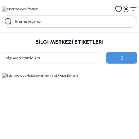
1000 TL Üzeri Ücretsiz Kargo
1000tl ve üzeri 100tl indiirm
Kampanyalı Ürünleri Görüntüle
BILGI MERKEZI ETIKETLERI