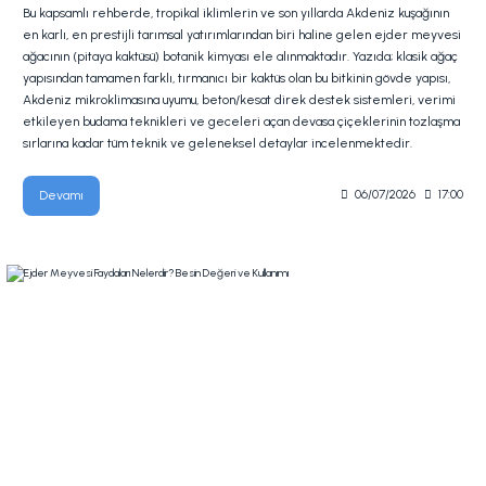
Bu kapsamlı rehberde, tropikal iklimlerin ve son yıllarda Akdeniz kuşağının
en karlı, en prestijli tarımsal yatırımlarından biri haline gelen ejder meyvesi
ağacının (pitaya kaktüsü) botanik kimyası ele alınmaktadır. Yazıda; klasik ağaç
yapısından tamamen farklı, tırmanıcı bir kaktüs olan bu bitkinin gövde yapısı,
Akdeniz mikroklimasına uyumu, beton/kesat direk destek sistemleri, verimi
etkileyen budama teknikleri ve geceleri açan devasa çiçeklerinin tozlaşma
sırlarına kadar tüm teknik ve geleneksel detaylar incelenmektedir.
Devamı
06/07/2026
17:00