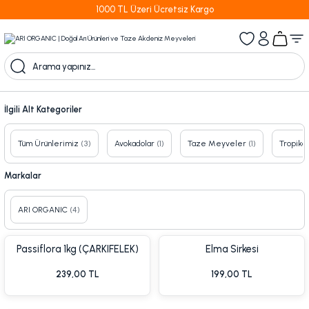
1000 TL Üzeri Ücretsiz Kargo
İlgili Alt Kategoriler
Tüm Ürünlerimiz
(3)
Avokadolar
(1)
Taze Meyveler
(1)
Tropika
Markalar
ARI ORGANIC
(4)
Passiflora 1kg (ÇARKIFELEK)
Elma Sirkesi
Meyvesi (PASSİON FRUİT)
239,00 TL
199,00 TL