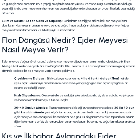
ve güneşlenme süresinin zirve yaptığı bu aylarda bitki en yüksek verimine ulaşır. Seralarda ürün bolluğu
yaşandığı için bu aylar, meyvenin hem en tatlı, sulu olduğu hem de piyasada en uygun fiyatlarla bulunabildiği
dönemdir.
Ekim ve Kasım (Sezon Sonu ve Kapanış):
Sonbaharın serinliğiyle birlikte bitki son meyvelerini
olgunlaştırır. Kasım ayının ortalarına veya sonuna doğru (hava sıcaklığının gidişatına bağlı olarak) yerli ejder
meyvesi hasadı tamamlanır ve bitki kış uykusuna hazırlanır.
Flon Döngüsü Nedir? Ejder Meyvesi
Nasıl Meyve Verir?
Ejder meyvesi ağacını (kaktüsünü) geleneksel meyve ağaçlarından ayıran en büyüleyici özellik
flon
(dalga)
adı verilen periyodik üretim döngüsüdür. Bitki, Temmuz ile Kasım ayları arasındaki o geniş zaman
diliminde sadece bir kez meyve verip kenara çekilmez.
Çiçeklenme Dalgası:
Bitki yaz boyunca ortalama
4 ila 6 farklı dalga (flon)
halinde
çiçek açar. Seralar aynı anda binlerce devasa beyaz çiçeğin geceleri açmasıyla görsel bir
şölene ev sahipliği yapar.
Hızlı Olgunlaşma:
Geceleri elle veya doğal yollarla tozlaşan bu çiçekler sabaha karşı kapanır
ve hemen ardından meyve tutumu başlar.
30-40 Günlük Mucize:
Tozlaşmanın gerçekleştiği günden itibaren sadece
30 ila 40 gün
gibi kısa bir sürede
yeşil küçük tomurcuk, parlak pembe/kırmızı renkli, sulu ve devasa bir
ejder meyvesine dönüşerek hasada hazır hale gelir. Bir dalganın meyveleri toplanırken, bitkinin
diğer kollarından yeni çiçek tomurcukları patlamaya başlar. Bu döngü kış soğuklarına kadar aralıksız
sürer.
Kış ve İlkbahar Aylarındaki Ejder