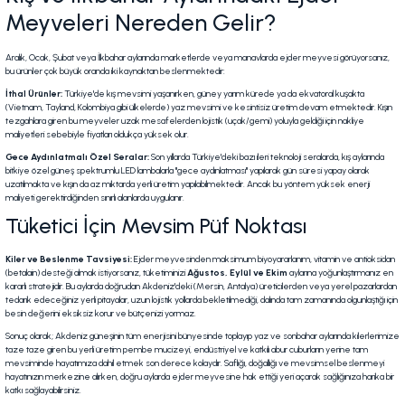
Meyveleri Nereden Gelir?
Aralık, Ocak, Şubat veya İlkbahar aylarında marketlerde veya manavlarda ejder meyvesi görüyorsanız,
bu ürünler çok büyük oranda iki kaynaktan beslenmektedir:
İthal Ürünler:
Türkiye'de kış mevsimi yaşanırken, güney yarım kürede ya da ekvatoral kuşakta
(Vietnam, Tayland, Kolombiya gibi ülkelerde) yaz mevsimi ve kesintisiz üretim devam etmektedir. Kışın
tezgahlara giren bu meyveler uzak mesafelerden lojistik (uçak/gemi) yoluyla geldiği için nakliye
maliyetleri sebebiyle fiyatları oldukça yüksek olur.
Gece Aydınlatmalı Özel Seralar:
Son yıllarda Türkiye'deki bazı ileri teknoloji seralarda, kış aylarında
bitkiye özel güneş spektrumlu LED lambalarla "gece aydınlatması" yapılarak gün süresi yapay olarak
uzatılmakta ve kışın da az miktarda yerli üretim yapılabilmektedir. Ancak bu yöntem yüksek enerji
maliyeti gerektirdiğinden sınırlı alanlarda uygulanır.
Tüketici İçin Mevsim Püf Noktası
Kiler ve Beslenme Tavsiyesi:
Ejder meyvesinden maksimum biyoyararlanım, vitamin ve antioksidan
(betalain) desteği almak istiyorsanız, tüketiminizi
Ağustos, Eylül ve Ekim
aylarına yoğunlaştırmanız en
kararlı stratejidir. Bu aylarda doğrudan Akdeniz'deki (Mersin, Antalya) üreticilerden veya yerel pazarlardan
tedarik edeceğiniz yerli pitayalar, uzun lojistik yollarda bekletilmediği, dalında tam zamanında olgunlaştığı için
besin değerini eksiksiz korur ve bütçenizi yormaz.
Sonuç olarak; Akdeniz güneşinin tüm enerjisini bünyesinde toplayıp yaz ve sonbahar aylarında kilerlerimize
taze taze giren bu yerli üretim pembe mucizeyi, endüstriyel ve katkılı abur cuburların yerine tam
mevsiminde hayatımıza dahil etmek son derece kolaydır. Saflığı, doğallığı ve mevsimsel beslenmeyi
hayatınızın merkezine alırken, doğru aylarda ejder meyvesine hak ettiği yeri açarak sağlığınıza harika bir
katkı sağlayabilirsiniz.