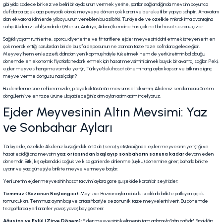
gibi yılda sadece bir kez ve belirli bir ayda ürün vermek yerine, şartlar sağlandığında mevsim boyunca
defalarca çiçek açıp periyodik olarak meyveye dönen çok kararlı ve bereketli bir yapıya sahiptir. Anavatanı
olan ekvatoral iklimlerde yıl boyu ürün verebilen bu asil bitki, Türkiye'de ve özellikle mikroklima avantajına
sahip Akdeniz sahil şeridinde (Mersin, Antalya, Adana) kendine has çok net bir hasat sezonu çizer.
Sağlıklı yaşam rutinlerine, sporcu diyetlerine ve fit tariflere ejder meyvesini dahil etmek isteyenlerin en
çok merak ettiği sorulardan biri de bu şifa deposunun ne zaman taze taze sofralara geleceğidir.
Meyveyi hem en lezzetli, dalından yeni kopmuş haliyle tüketmek hem de yerli üretimin bol olduğu
dönemde en ekonomik fiyatlarla tedarik etmek için hasat mevsimini bilmek büyük bir avantaj sağlar. Peki,
ejder meyvesi hangi mevsimde yetişir, Türkiye'deki hasat dönemi hangi ayları kapsar ve bitkinin o ilginç
meyve verme döngüsü nasıl çalışır?
Bu derinlemesine rehberimizde; pitaya kaktüsünün mevsimsel takvimini, Akdeniz seralarındaki üretim
döngülerini ve en taze ürüne ulaşabileceğiniz altın ayları adım adım inceliyoruz.
Ejder Meyvesinin Altın Mevsimi: Yaz
ve Sonbahar Ayları
Türkiye'de, özellikle Akdeniz kuşağındaki örtü altı (sera) yetiştiriciliğinde ejder meyvesinin yetiştiği ve
hasat edildiği ana mevsim
yaz ortasından başlayıp sonbaharın sonuna kadar
devam eden
dönemdir. Bitki, kış aylarındaki soğuk ve kısa günlerde dinlenme (uyku) dönemine girer; baharla birlikte
uyanır ve yaz güneşiyle birlikte meyve vermeye başlar.
Yerli üretim ejder meyvesinin hasat takvimi aylara göre şu şekilde kararlı bir seyir izler:
Temmuz (Sezonun Başlangıcı):
Mayıs ve Haziran aylarındaki ilk sıcaklarla birlikte patlayan çiçek
tomurcukları, Temmuz ayının başı ve ortası itibariyle sezonun ilk taze meyvelerini verir. Bu dönemde
tezgahlarda yerli ürünler yavaş yavaş boy gösterir.
Ağustos ve Eylül (Zirve Dönem):
Ejder meyvesinin kelimenin tam anlamıyla "altın çağıdır". Sıcaklığın