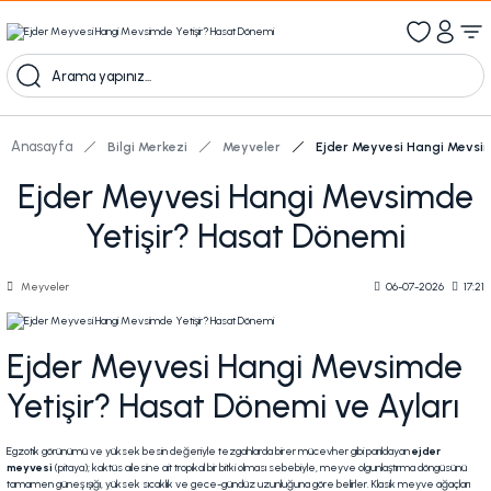
1000 TL Üzeri Ücretsiz Kargo
1000tl ve üzeri 100tl indiirm
Kampanyalı Ürünleri Görüntüle
Anasayfa
Bilgi Merkezi
Meyveler
Ejder Meyvesi Hangi Mevsi
Ejder Meyvesi Hangi Mevsimde
Yetişir? Hasat Dönemi
Meyveler
06-07-2026
17:21
Ejder Meyvesi
Hangi Mevsimde
Yetişir? Hasat Dönemi ve Ayları
Egzotik görünümü ve yüksek besin değeriyle tezgahlarda birer mücevher gibi parıldayan
ejder
meyvesi
(pitaya); kaktüs ailesine ait tropikal bir bitki olması sebebiyle, meyve olgunlaştırma döngüsünü
tamamen güneş ışığı, yüksek sıcaklık ve gece-gündüz uzunluğuna göre belirler. Klasik meyve ağaçları