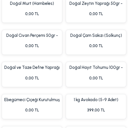
Doğal Murt (Hambeles)
Doğal Zeytin Yaprağı 50gr -
Yaprağı 50gr - Kurutulmuş
Kurutulmuş Bitki Çayı
0,00 TL
0,00 TL
Yaprak
Doğal Civan Perçemi 50gr -
Doğal Çam Sakızı (Solkunç)
Kurutulmuş Bitki Çayı
100gr - Saf ve Katkısız
%7 İndirim
%8 İnd
0,00 TL
0,00 TL
Doğal ve Taze Defne Yaprağı
Doğal Hayıt Tohumu 100gr -
50gr - Yemeklik Kurutulmuş
Katkısız ve Taze
0,00 TL
0,00 TL
%7 İndirim
Yen
Ebegümeci Çiçeği Kurutulmuş
1 kg Avokado (5-9 Adet)
50 gr Ebegömeci Çayı
0,00 TL
399,00 TL