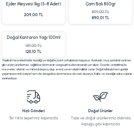
Ejder Meyvesi 1kg (5-8 Adet)
Çam Balı 850gr
Soğuk Tüketiniz!!!
899,00 TL
209,00 TL
890,01 TL
%10 İn
Doğal Kantaron Yağı 100ml
(Hypericum perforatum)
139,00 TL
125,10 TL
Tropikal meyvelerimizle tazeliği ve doğal lezzeti sofralarınıza taşıyoruz. Avokado, muz, portakal ve limon
gibi seçkin ürünlerimiz, sağlıklı beslenmenin vazgeçilmezleri arasında yer alıyor. Özenle yetiştirilmiş bu
meyveler, vitamin ve mineral deposu olup, enerji veren atıştırmalıklar sunar. Doğal tatlarıyla hem günlük
yaşamınıza renk katıyor hem de dengeli beslenmenize destek oluyoruz. Kalite ve tazeliğin adresi olarak
yanınızdayız.
%10 İndirim
Hızlı Gönderi
Doğal Ürünler
Bir tıkla sepetiniz kapınızda
Taze ve doğal ürünlerimiz dalında
kopuğu gibi kapınızda