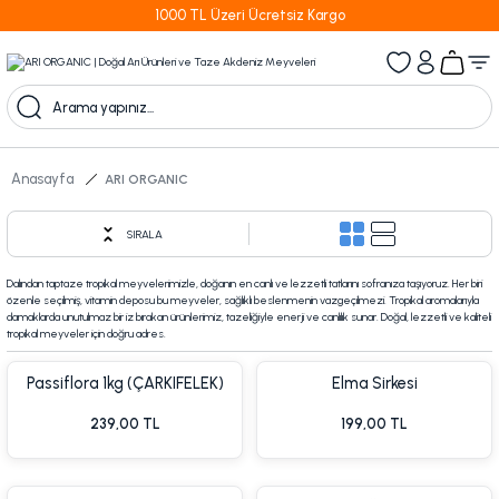
1000 TL Üzeri Ücretsiz Kargo
Anasayfa
ARI ORGANIC
SIRALA
Dalından taptaze tropikal meyvelerimizle, doğanın en canlı ve lezzetli tatlarını sofranıza taşıyoruz. Her biri
özenle seçilmiş, vitamin deposu bu meyveler, sağlıklı beslenmenin vazgeçilmezi. Tropikal aromalarıyla
damaklarda unutulmaz bir iz bırakan ürünlerimiz, tazeliğiyle enerji ve canlılık sunar. Doğal, lezzetli ve kaliteli
tropikal meyveler için doğru adres.
Passiflora 1kg (ÇARKIFELEK)
Elma Sirkesi
Meyvesi (PASSİON FRUİT)
239,00 TL
199,00 TL