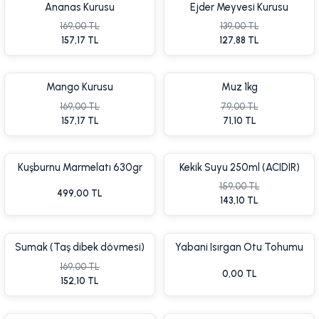
Ananas Kurusu
Ejder Meyvesi Kurusu
169,00 TL
139,00 TL
%5 İnd
157,17 TL
127,88 TL
Mango Kurusu
Muz 1kg
169,00 TL
79,00 TL
157,17 TL
71,10 TL
%5 İndirim
Kuşburnu Marmelatı 630gr
Kekik Suyu 250ml (ACIDIR)
159,00 TL
499,00 TL
143,10 TL
Sumak (Taş dibek dövmesi)
Yabani Isırgan Otu Tohumu
100gr
50gr Yenilebilir İlaçsız
169,00 TL
0,00 TL
152,10 TL
%10 İndirim